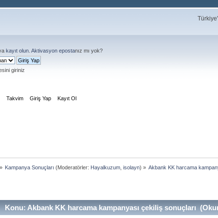
Türkiye
ya
kayıt olun
.
Aktivasyon eposta
nız mı yok?
sini giriniz
m
Takvim
Giriş Yap
Kayıt Ol
»
Kampanya Sonuçları
(Moderatörler:
Hayalkuzum
,
isolayn
) »
Akbank KK harcama kampanya
Konu: Akbank KK harcama kampanyası çekiliş sonuçları (Okun