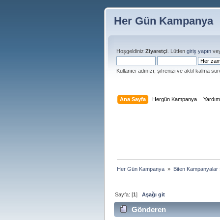
Her Gün Kampanya
Hoşgeldiniz
Ziyaretçi
. Lütfen
giriş yapın
ve
Kullanıcı adınızı, şifrenizi ve aktif kalma süre
Ana Sayfa
Hergün Kampanya
Yardı
Her Gün Kampanya 
»
Biten Kampanyalar
Sayfa: [
1
]
Aşağı git
Gönderen