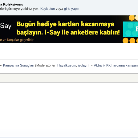
ra Koleksiyonu;
kleri görmeye yetkiniz yok.
Kayit olun
veya
giris yapin
»
Kampanya Sonuçları
(Moderatörler:
Hayalkuzum
,
isolayn
) »
Akbank KK harcama kampanya