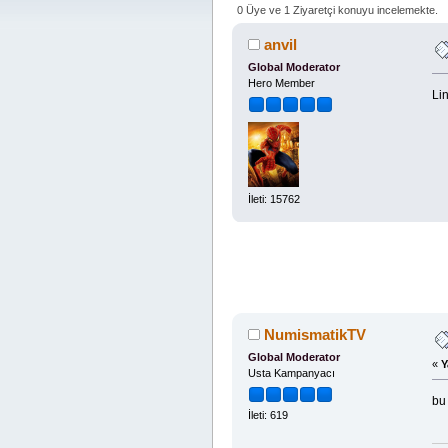
0 Üye ve 1 Ziyaretçi konuyu incelemekte.
anvil
Global Moderator
Hero Member
Lin
İleti: 15762
NumismatikTV
Global Moderator
«
Y
Usta Kampanyacı
bu 
İleti: 619