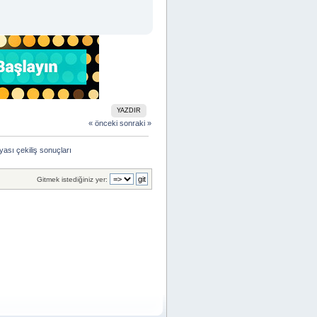
YAZDIR
« önceki
sonraki »
sı çekiliş sonuçları
Gitmek istediğiniz yer: