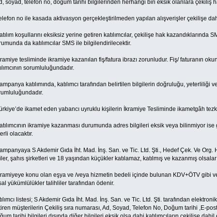
d, soyad, telefon no, doğum tarihi bilgilerinden herhangi biri eksik olanlara çekiliş h
elefon no ile kasada aktivasyon gerçekleştirilmeden yapılan alışverişler çekilişe dah
atılım koşullarını eksiksiz yerine getiren katılımcılar, çekilişe hak kazandıklarında SMS
umunda da katılımcılar SMS ile bilgilendirilecektir.
kramiye tesliminde ikramiye kazanılan fiş/fatura ibrazı zorunludur. Fiş/ faturanın ok
tılımcının sorumluluğundadır.
ampanya katılımında, katılımcı tarafından belirtilen bilgilerin doğruluğu, yeterliliği ve 
rumluluğundadır.
ürkiye’de ikamet eden yabancı uyruklu kişilerin İkramiye Tesliminde ikametgâh tezk
atılımcının ikramiye kazanması durumunda adres bilgileri eksik veya bilinmiyor ise g
erli olacaktır.
ampanyaya S Akdemir Gıda İht. Mad. İnş. San. ve Tic. Ltd. Şti., Hedef Çek. Ve Org. Hiz
iler, şahıs şirketleri ve 18 yaşından küçükler katılamaz, katılmış ve kazanmış olsalar
İkramiyeye konu olan eşya ve /veya hizmetin bedeli içinde bulunan KDV+ÖTV gibi ver
al yükümlülükler talihliler tarafından ödenir.
ılımcı listesi; S Akdemir Gıda İht. Mad. İnş. San. ve Tic. Ltd. Şti. tarafından elektroni
iren müşterilerin Çekiliş sıra numarası, Ad, Soyad, Telefon No, Doğum tarihi ,E-pos
um tarihi bilgileri dışında diğer bilgileri eksik olsa dahi katılımcıların çekilişe dahi