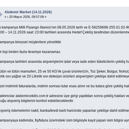
Akdemir Market (14.11.2026)
«
:
20 Mayıs 2026, 09:57:09 »
Bu kampanya Milli Piyango İdaresi’nin 08.05.2026 tarih ve E-58259698-255.01.02-903
00 – 14.11.2026 saat: 23:00 tarihleri arasında Hedef Çekiliş tarafından düzenlenme
ampanya bireysel müşterilere yöneliktir.
ir kişi birden fazla ikramiye kazanamaz.
ampanya tarihleri arasında alışverişlerini iptal veya iade eden tüketicilerin çekiliş hakl
ütün ve tütün mamulleri, 25 ve 50 KG’lık çuval ürünler(Un, Toz Şeker, Bulgur, Nohut,
relik sıvı yağlar ve 20 Litrelik sıvı deterjan ürünleri alışverişleri çekilişe dahil edilmey
zel indirimli faturalarda, indirim sonrası tutar esas alınır ve bu tutara göre çekiliş hak
atılımcılar akdemircekilis.com.tr adresine üye girişi yaptıktan sonra çekiliş hakları v
uğu alışveriş bilgilerini kontrol edebileceklerdir.
lışveriş ödemelerini nakit, banka/kredi kartı haricinde yapanlar çekilişe dahil edilme
ampanyaya katılımda, fiş/fatura üzerindeki isim bilgisiyle kayıt yapan isim bilgisi ayn