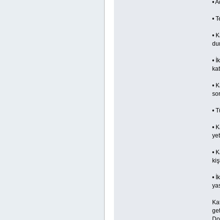
• A
• T
• K
dur
• İ
ka
• K
so
• T
• K
yet
• K
kiş
• 
yas
Kat
get
Doğ