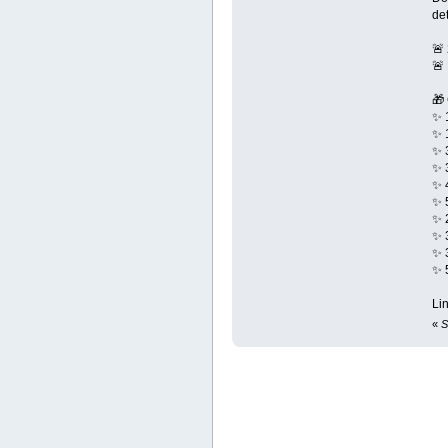
det
🚨
🚨
🎁 
✨ 
✨ 
✨ 3
✨ 
✨ 
✨ 
✨ 
✨ 
✨ 3
✨ 
Lin
«
S