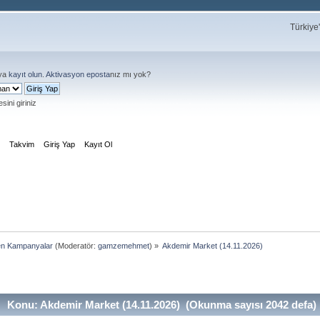
Türkiye
ya
kayıt olun
.
Aktivasyon eposta
nız mı yok?
sini giriniz
m
Takvim
Giriş Yap
Kayıt Ol
en Kampanyalar
(Moderatör:
gamzemehmet
) »
Akdemir Market (14.11.2026)
Konu: Akdemir Market (14.11.2026) (Okunma sayısı 2042 defa)