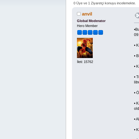
0 Üye ve 1 Ziyaretçi konuyu incelemekte.
anvil
Global Moderator
Hero Member
•​
09:
• K
• B
İleti: 15762
• K
• T
lit
• Ö
• K
old
• A
• K