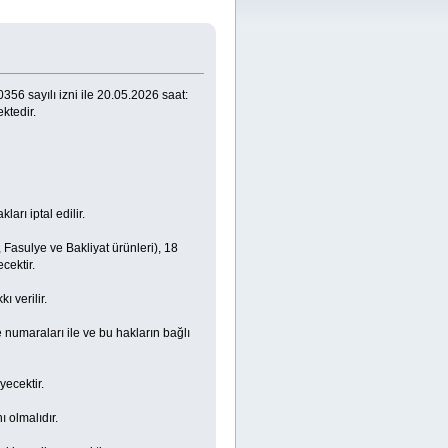
56 sayılı izni ile 20.05.2026 saat:
ktedir.
arı iptal edilir.
 Fasulye ve Bakliyat ürünleri), 18
ecektir.
kı verilir.
e numaraları ile ve bu hakların bağlı
yecektir.
ı olmalıdır.