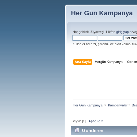
Her Gün Kampanya
Hoşgeldiniz
Ziyaretçi
. Lütfen
giriş yapın
ve
Kullanıcı adınızı, şifrenizi ve aktif kalma süre
Ana Sayfa
Hergün Kampanya
Yardı
Her Gün Kampanya 
»
Kampanyalar
»
Bit
Sayfa: [
1
]
Aşağı git
Gönderen