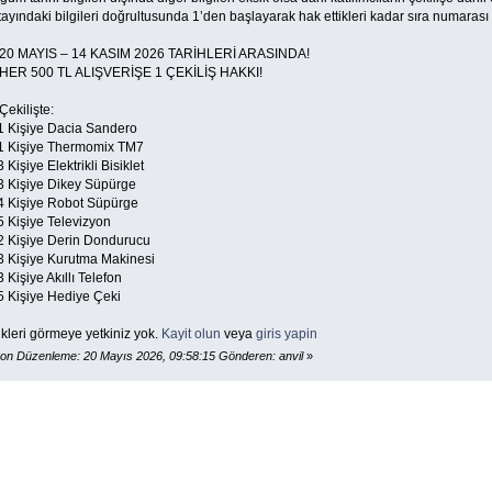
ayındaki bilgileri doğrultusunda 1’den başlayarak hak ettikleri kadar sıra numarası v
 20 MAYIS – 14 KASIM 2026 TARİHLERİ ARASINDA!
 HER 500 TL ALIŞVERİŞE 1 ÇEKİLİŞ HAKKI!
Çekilişte:
1 Kişiye Dacia Sandero
1 Kişiye Thermomix TM7
 Kişiye Elektrikli Bisiklet
3 Kişiye Dikey Süpürge
4 Kişiye Robot Süpürge
5 Kişiye Televizyon
2 Kişiye Derin Dondurucu
3 Kişiye Kurutma Makinesi
 Kişiye Akıllı Telefon
5 Kişiye Hediye Çeki
kleri görmeye yetkiniz yok.
Kayit olun
veya
giris yapin
on Düzenleme: 20 Mayıs 2026, 09:58:15 Gönderen: anvil
»