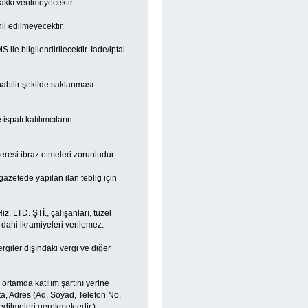
akkı verilmeyecektir.
il edilmeyecektir.
 ile bilgilendirilecektir. İade/iptal
unabilir şekilde saklanması
ispatı katılımcıların
eresi ibraz etmeleri zorunludur.
azetede yapılan ilan tebliğ için
. LTD. ŞTİ., çalışanları, tüzel
 dahi ikramiyeleri verilemez.
giler dışındaki vergi ve diğer
k ortamda katılım şartını yerine
ta, Adres (Ad, Soyad, Telefon No,
l edilmeleri gerekmektedir.)