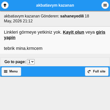
akbatiavym kazanan
akbatiavym kazanan
Gönderen:
sahaneyedili
18
May, 2026 21:12
Linkleri görmeye yetkiniz yok.
Kayit olun
veya
giris
yapin
tebrik mina.krmcem
Go to page
:
Menu
Full site