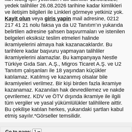
yedek talihliler 26.08.2026 tarihine kadar kimlikleri
ve iletişim bilgileri ile Linkleri görmeye yetkiniz yok.
Kayit olun
veya
giris yapin
mail adresine, 0212
217 41 21 nolu faksa ya da U2 Tanıtım’ın yukarıda
belirtilen adresine şahsen başvurmaları ve istenilen
belgeleri eksiksiz teslim etmeleri halinde
ikramiyelerini almaya hak kazanacaklardır. Bu
tarihlere kadar başvuru yapmayan talihliler
ikramiyelerini alamazlar. Bu kampanyaya Nestle
Türkiye Gıda San. A.Ş., Migros Ticaret A.Ş. ve U2
Tanıtım çalışanları ile 18 yaşından küçükler
katılamaz. Katılmış ve kazanmış olsalar bile
ikramiyeleri verilmez. Bir kişi birden fazla ikramiye
kazanamaz. Kazanılan hak devredilemez ve nakde
çevrilemez. KDV ve ÖTV dışında ikramiye ile ilgili
tüm vergiler ve yasal yükümlülükler talihlilere aittir.
Bu çekilişe katılan herkes, yukarıdaki şartları kabul
etmiş sayılır.*Görseller temsilidir.
Go to page
: