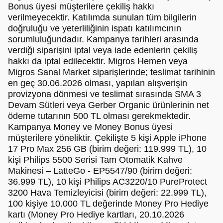
Bonus üyesi müşterilere çekiliş hakkı
verilmeyecektir. Katılımda sunulan tüm bilgilerin
doğruluğu ve yeterliliğinin ispatı katılımcının
sorumluluğundadır. Kampanya tarihleri arasında
verdiği siparişini iptal veya iade edenlerin çekiliş
hakkı da iptal edilecektir. Migros Hemen veya
Migros Sanal Market siparişlerinde; teslimat tarihinin
en geç 30.06.2026 olması, yapılan alışverişin
provizyona dönmesi ve teslimat sırasında SMA 3
Devam Sütleri veya Gerber Organic ürünlerinin net
ödeme tutarının 500 TL olması gerekmektedir.
Kampanya Money ve Money Bonus üyesi
müşterilere yöneliktir. Çekilişte 5 kişi Apple iPhone
17 Pro Max 256 GB (birim değeri: 119.999 TL), 10
kişi Philips 5500 Serisi Tam Otomatik Kahve
Makinesi – LatteGo - EP5547/90 (birim değeri:
36.999 TL), 10 kişi Philips AC3220/10 PureProtect
3200 Hava Temizleyicisi (birim değeri: 22.999 TL),
100 kişiye 10.000 TL değerinde Money Pro Hediye
kartı (Money Pro Hediye kartları, 20.10.2026