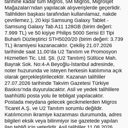
tarihine kadar tüm Migros, 5M Migros, Migrosjet
Mağazaları’ndan yapılacak alışverişlerde geçerlidir.
Talihliden başkası tarafından kullanılamaz, nakde
çevrilemez.), 20 kişi Samsung Galaxy Tablet -
Samsung Galaxy Tab A11 128GB (birim değeri:
7.999 TL) ve 50 kişiye Philips 5000 Serisi El Tipi
Buharlı Düzleştirici STH5020/20 (birim değeri: 3.739
TL) ikramiyesi kazanacaktır. Çekiliş 21.07.2026
tarihinde saat 11.00’da U2 Tanıtım ve Promosyon
Hizmetleri Tic. Ltd. Şti. (U2 Tanıtım) Sütlüce Mah.
Bayrak Sok. No:4-A Beyoğlu-İstanbul adresinde,
noter huzurunda ve isteyen herkesin katılımına açık
olarak gerçekleştirilecektir. Kazanan talihliler
27.07.2026 tarihinde Takvim Gazetesi Türkiye
Baskısı’nda duyurulacaktır. Asil ve yedek talihlilere
taahhütlü posta yolu ile tebligat yapılacaktır.
Postada meydana gelecek gecikmelerden Migros
Ticaret A.Ş. ve U2 Tanıtım sorumlu değildir.
Katılımcının ikramiye kazanması durumunda, adres
bilgileri eksik veya bilinmiyor ise gazetede yapılan
ilan tebliğ için yeterlidir. Asil talihliler 11.08.2026,