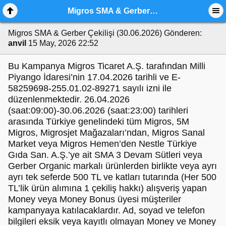
Migros SMA & Gerber Çekilişi (30.06.2026)
Migros SMA & Gerber Çekilişi (30.06.2026)
Gönderen:
anvil
15 May, 2026 22:52
Bu Kampanya Migros Ticaret A.Ş. tarafından Milli
Piyango İdaresi’nin 17.04.2026 tarihli ve E-
58259698-255.01.02-89271 sayılı izni ile
düzenlenmektedir. 26.04.2026
(saat:09:00)-30.06.2026 (saat:23:00) tarihleri
arasında Türkiye genelindeki tüm Migros, 5M
Migros, Migrosjet Mağazaları’ndan, Migros Sanal
Market veya Migros Hemen’den Nestle Türkiye
Gıda San. A.Ş.’ye ait SMA 3 Devam Sütleri veya
Gerber Organic markalı ürünlerden birlikte veya ayrı
ayrı tek seferde 500 TL ve katları tutarında (Her 500
TL’lik ürün alımına 1 çekiliş hakkı) alışveriş yapan
Money veya Money Bonus üyesi müşteriler
kampanyaya katılacaklardır. Ad, soyad ve telefon
bilgileri eksik veya kayıtlı olmayan Money ve Money