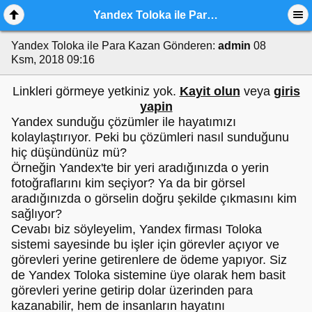
Yandex Toloka ile Para Kazan
Yandex Toloka ile Para Kazan
Gönderen:
admin
08
Ksm, 2018 09:16
Linkleri görmeye yetkiniz yok.
Kayit olun
veya
giris
yapin
Yandex sunduğu çözümler ile hayatımızı
kolaylaştırıyor. Peki bu çözümleri nasıl sunduğunu
hiç düşündünüz mü?
Örneğin Yandex'te bir yeri aradığınızda o yerin
fotoğraflarını kim seçiyor? Ya da bir görsel
aradığınızda o görselin doğru şekilde çıkmasını kim
sağlıyor?
Cevabı biz söyleyelim, Yandex firması Toloka
sistemi sayesinde bu işler için görevler açıyor ve
görevleri yerine getirenlere de ödeme yapıyor. Siz
de Yandex Toloka sistemine üye olarak hem basit
görevleri yerine getirip dolar üzerinden para
kazanabilir, hem de insanların hayatını