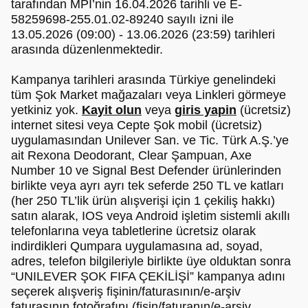
tarafından MPİ’nin 16.04.2026 tarihli ve E-
58259698-255.01.02-89240 sayılı izni ile
13.05.2026 (09:00) - 13.06.2026 (23:59) tarihleri
arasında düzenlenmektedir.
Kampanya tarihleri arasında Türkiye genelindeki
tüm Şok Market mağazaları veya Linkleri görmeye
yetkiniz yok.
Kayit olun
veya
giris yapin
(ücretsiz)
internet sitesi veya Cepte Şok mobil (ücretsiz)
uygulamasından Unilever San. ve Tic. Türk A.Ş.’ye
ait Rexona Deodorant, Clear Şampuan, Axe
Number 10 ve Signal Best Defender ürünlerinden
birlikte veya ayrı ayrı tek seferde 250 TL ve katları
(her 250 TL’lik ürün alışverişi için 1 çekiliş hakkı)
satın alarak, IOS veya Android işletim sistemli akıllı
telefonlarına veya tabletlerine ücretsiz olarak
indirdikleri Qumpara uygulamasına ad, soyad,
adres, telefon bilgileriyle birlikte üye olduktan sonra
“UNILEVER ŞOK FIFA ÇEKİLİŞİ” kampanya adını
seçerek alışveriş fişinin/faturasının/e-arşiv
faturasının fotoğrafını (fişin/faturanın/e-arşiv