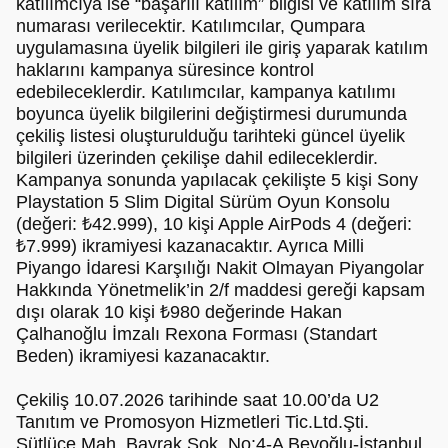
katılımcıya ise “başarılı katılım” bilgisi ve katılım sıra
numarası verilecektir. Katılımcılar, Qumpara
uygulamasına üyelik bilgileri ile giriş yaparak katılım
haklarını kampanya süresince kontrol
edebileceklerdir. Katılımcılar, kampanya katılımı
boyunca üyelik bilgilerini değiştirmesi durumunda
çekiliş listesi oluşturulduğu tarihteki güncel üyelik
bilgileri üzerinden çekilişe dahil edileceklerdir.
Kampanya sonunda yapılacak çekilişte 5 kişi Sony
Playstation 5 Slim Digital Sürüm Oyun Konsolu
(değeri: ₺42.999), 10 kişi Apple AirPods 4 (değeri:
₺7.999) ikramiyesi kazanacaktır. Ayrıca Milli
Piyango İdaresi Karşılığı Nakit Olmayan Piyangolar
Hakkında Yönetmelik’in 2/f maddesi gereği kapsam
dışı olarak 10 kişi ₺980 değerinde Hakan
Çalhanoğlu İmzalı Rexona Forması (Standart
Beden) ikramiyesi kazanacaktır.
Çekiliş 10.07.2026 tarihinde saat 10.00’da U2
Tanıtım ve Promosyon Hizmetleri Tic.Ltd.Şti.
Sütlüce Mah. Bayrak Sok. No:4-A Beyoğlu-İstanbul