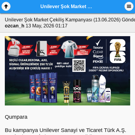
Unilever Şok Market Çekiliş Kampanyası (13.06.2026)
Unilever Şok Market Çekiliş Kampanyası (13.06.2026)
Gönde
ozcan_h
13 May, 2026 01:17
Qumpara
Bu kampanya Unilever Sanayi ve Ticaret Türk A.Ş.