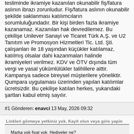
tesliminde ikramiye kazanılan okunabilir fiş/fatura
aslının ibrazı zorunludur. Fiş/fatura aslının okunabilir
şekilde saklanması katılımcıların
sorumluluğundadır. Bir kişi birden fazla ikramiye
kazanamaz. Kazanılan hak devredilemez. Bu
çekilişe Unilever Sanayi ve Ticaret Türk A.Ş. ve U2
Tanıtım ve Promosyon Hizmetleri Tic. Ltd. Şti.
çalışanları ile 18 yaşından küçükler katılamaz,
katılmış olsalar dahi kazanmaları halinde
ikramiyeleri verilmez. KDV ve ÖTV dışında tüm
vergi ve yasal yükümlülükler talihlilere aittir.
Kampanya sadece bireysel müşterilere yöneliktir.
Qumpara uygulaması üzerinden yapılan katılımlar
ücretsizdir. Bu çekilişe katılan herkes, yukarıdaki
şartları kabul etmiş sayılır.
#1
Gönderen:
enavci
13 May, 2026 09:32
Linkleri görmeye yetkiniz yok.
Kayit olun
veya
giris yapin
Marka yok fiyat yok. Hediyeler ne?