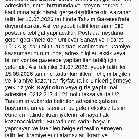
adresinde, noter huzurunda ve isteyen herkesin
katılımına açık olarak gerçekleştirilecektir. Kazanan
talihliler 16.07.2026 tarihinde Takvim Gazetesi’nde
duyurulacaktır. Asil ve yedek talihlilere taahhütlü
posta ile tebligat yapılacaktır. Postada meydana
gelen gecikmelerden Unilever Sanayi ve Ticaret
Türk A.Ş. sorumlu tutulamaz. Katılımcının ikramiye
kazanması durumunda, adres bilgileri eksik veya
bilinmiyor ise gazetede yapılan ilan tebliğ için
yeterlidir. Asil talihliler 31.07.2026, yedek talihliler
15.08.2026 tarihine kadar kimlikleri, iletişim bilgileri
ve ikramiye kazanılan fiş/fatura ile Linkleri görmeye
yetkiniz yok.
Kayit olun
veya
giris yapin
mail
adresine, 0212 217 41 21 nolu faksa ya da U2
Tanıtım’ın yukarıda belirtilen adresine şahsen
başvurmaları ve istenilen belgeleri eksiksiz teslim
etmeleri halinde ikramiyelerini almaya hak
kazanacaklardır. Bu tarihlere kadar başvuru
yapmayan ve istenilen belgeleri teslim etmeyen
talihliler ikramiyelerini alamazlar. İkramiye