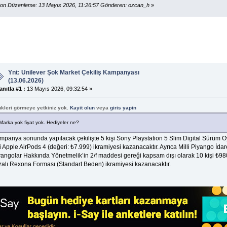
on Düzenleme: 13 Mayıs 2026, 11:26:57 Gönderen: ozcan_h
»
Ynt: Unilever Şok Market Çekiliş Kampanyası
(13.06.2026)
anıtla #1 :
13 Mayıs 2026, 09:32:54 »
nkleri görmeye yetkiniz yok.
Kayit olun
veya
giris yapin
Marka yok fiyat yok. Hediyeler ne?
mpanya sonunda yapılacak çekilişte 5 kişi Sony Playstation 5 Slim Digital Sürüm O
i Apple AirPods 4 (değeri: ₺7.999) ikramiyesi kazanacaktır. Ayrıca Milli Piyango İda
yangolar Hakkında Yönetmelik’in 2/f maddesi gereği kapsam dışı olarak 10 kişi ₺
zalı Rexona Forması (Standart Beden) ikramiyesi kazanacaktır.