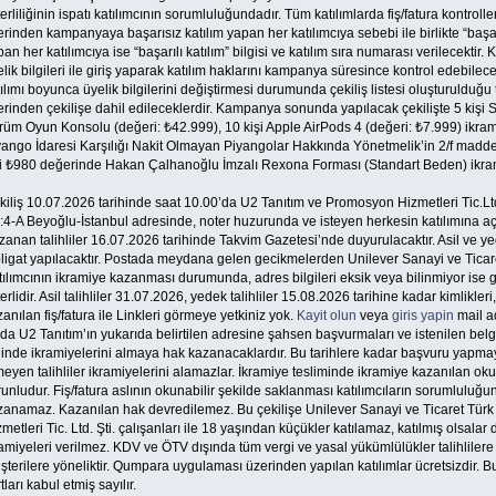
erliliğinin ispatı katılımcının sorumluluğundadır. Tüm katılımlarda fiş/fatura kontrol
rinden kampanyaya başarısız katılım yapan her katılımcıya sebebi ile birlikte “başarısı
an her katılımcıya ise “başarılı katılım” bilgisi ve katılım sıra numarası verilecekti
lik bilgileri ile giriş yaparak katılım haklarını kampanya süresince kontrol edebilece
ılımı boyunca üyelik bilgilerini değiştirmesi durumunda çekiliş listesi oluşturulduğu t
rinden çekilişe dahil edileceklerdir. Kampanya sonunda yapılacak çekilişte 5 kişi S
üm Oyun Konsolu (değeri: ₺42.999), 10 kişi Apple AirPods 4 (değeri: ₺7.999) ikramiy
yango İdaresi Karşılığı Nakit Olmayan Piyangolar Hakkında Yönetmelik’in 2/f madde
şi ₺980 değerinde Hakan Çalhanoğlu İmzalı Rexona Forması (Standart Beden) ikram
kiliş 10.07.2026 tarihinde saat 10.00’da U2 Tanıtım ve Promosyon Hizmetleri Tic.Lt
4-A Beyoğlu-İstanbul adresinde, noter huzurunda ve isteyen herkesin katılımına açık
anan talihliler 16.07.2026 tarihinde Takvim Gazetesi’nde duyurulacaktır. Asil ve yed
bligat yapılacaktır. Postada meydana gelen gecikmelerden Unilever Sanayi ve Ticare
ılımcının ikramiye kazanması durumunda, adres bilgileri eksik veya bilinmiyor ise g
erlidir. Asil talihliler 31.07.2026, yedek talihliler 15.08.2026 tarihine kadar kimlikleri,
anılan fiş/fatura ile Linkleri görmeye yetkiniz yok.
Kayit olun
veya
giris yapin
mail a
da U2 Tanıtım’ın yukarıda belirtilen adresine şahsen başvurmaları ve istenilen belge
linde ikramiyelerini almaya hak kazanacaklardır. Bu tarihlere kadar başvuru yapmaya
eyen talihliler ikramiyelerini alamazlar. İkramiye tesliminde ikramiye kazanılan okunab
unludur. Fiş/fatura aslının okunabilir şekilde saklanması katılımcıların sorumluluğund
zanamaz. Kazanılan hak devredilemez. Bu çekilişe Unilever Sanayi ve Ticaret Türk
metleri Tic. Ltd. Şti. çalışanları ile 18 yaşından küçükler katılamaz, katılmış olsala
amiyeleri verilmez. KDV ve ÖTV dışında tüm vergi ve yasal yükümlülükler talihlilere
terilere yöneliktir. Qumpara uygulaması üzerinden yapılan katılımlar ücretsizdir. Bu
tları kabul etmiş sayılır.