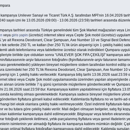
mpara
 kampanya Unilever Sanayi ve Ticaret Türk A.Ş. tarafından MPİ’nin 16.04.2026 tar
40 sayılı izni ile 13.05.2026 (09:00) - 13.06.2026 (23:59) tarihleri arasında düzenl
mpanya tarihleri arasında Türkiye genelindeki tüm Şok Market mağazaları veya Lin
un
veya
giris yapin
(ücretsiz) internet sitesi veya Cepte Şok mobil (ücretsiz) uygula
Ş.’ye ait Rexona Deodorant, Clear Şampuan, Axe Number 10 ve Signal Best Defender
ı tek seferde 250 TL ve katları (her 250 TL’lik ürün alışverişi için 1 çekiliş hakkı) sa
temli akıllı telefonlarına veya tabletlerine ücretsiz olarak indirdikleri Qumpara uyg
lgileriyle birlikte üye olduktan sonra “UNILEVER ŞOK FIFA ÇEKİLİŞİ” kampanya adın
inin/faturasının/e-arşiv faturasının fotoğrafını (fişin/faturanın/e-arşiv faturanın tama
ası gerekmektedir) yükleyen bireysel müşterilere sistem tarafından kontrol edilip on
tura üzerindeki her 250 TL’lik Rexona Deodorant, Clear Şampuan, Axe Number 10 v
şverişi için 1 çekiliş hakkı verilecektir. Kampanya bitiş tarihi 13.06.2026 saat 23
ernet sitesi veya Cepte Şok mobil uygulamasında üzerinden yapılan alışverişlerde alış
ın alınan ürünle birlikte 7 iş günü içerisinde müşterilere gönderilecektir ve Qumpa
ihi 21.06.2026 saat 23:59’dur. Kampanyaya katılım yapılabilmesi için fiş/fatura 13.
asında kesilmiş olması gerekmektedir. Kampanya sadece bireysel müşterilere yönelikt
 gönderilen fiş/fatura görseli kabul edilecektir. Katılımlarda fiş/fatura no ve tarihi-ad
hangi biri eksik olanlara çekiliş hakkı verilmeyecektir. Özel indirimli fiş/fatura/e-fat
nır ve bu tutara göre çekiliş hakkı verilir. Mali değeri olmayan belgeler, satış fişi kopyas
ılan katılımlar kampanyaya dahil edilmeyecektir. Bilgisayar veya telefon ekranındak
rar fotoğrafı çekilerek iletilmesi, yırtık-parçalanmış fiş/fatura veya genel ifadelerin
nlerin isimlerinin yer almadığı fiş/fatura ile kampanya katılımı mümkün değildir. Çı
ayan orijinal fiş/fatura fotoğrafları kampanyaya dahil edilecektir. Katılımda sunulan