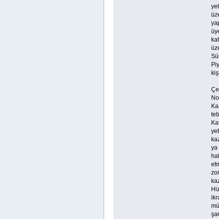
yet
üze
yap
üye
kat
üze
Sür
Pi
ki
Çe
No:
Kaz
te
Kat
yet
kaz
ya 
ha
etm
zor
ka
Hiz
ikr
müş
şar