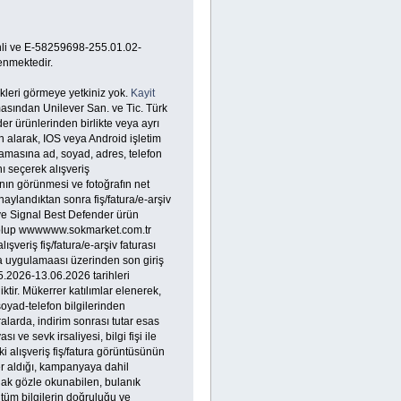
ihli ve E-58259698-255.01.02-
enmektedir.
kleri görmeye yetkiniz yok.
Kayit
masından Unilever San. ve Tic. Türk
 ürünlerinden birlikte veya ayrı
tın alarak, IOS veya Android işletim
ulamasına ad, soyad, adres, telefon
ı seçerek alışveriş
mının görünmesi ve fotoğrafın net
aylandıktan sonra fiş/fatura/e-arşiv
e Signal Best Defender ürün
.59 olup wwwwww.sokmarket.com.tr
veriş fiş/fatura/e-arşiv faturası
ra uygulamaası üzerinden son giriş
05.2026-13.06.2026 tarihleri
ir. Mükerrer katılımlar elenerek,
-soyad-telefon bilgilerinden
uralarda, indirim sonrası tutar esas
ı ve sevk irsaliyesi, bilgi fişi ile
i alışveriş fiş/fatura görüntüsünün
 yer aldığı, kampanyaya dahil
plak gözle okunabilen, bulanık
 tüm bilgilerin doğruluğu ve