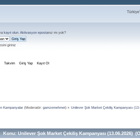
Türkiye
ya
kayıt olun
.
Aktivasyon eposta
nız mı yok?
sini giriniz
m
Takvim
Giriş Yap
Kayıt Ol
en Kampanyalar
(Moderatör:
gamzemehmet
) »
Unilever Şok Market Çekiliş Kampanyası (13
Konu: Unilever Şok Market Çekiliş Kampanyası (13.06.2026) (O