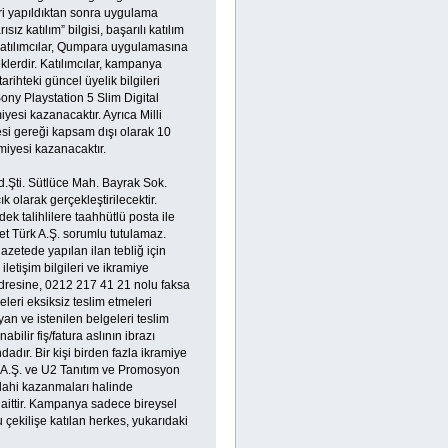
leri yapıldıktan sonra uygulama
z katılım” bilgisi, başarılı katılım
r. Katılımcılar, Qumpara uygulamasına
klerdir. Katılımcılar, kampanya
arihteki güncel üyelik bilgileri
ony Playstation 5 Slim Digital
esi kazanacaktır. Ayrıca Milli
si gereği kapsam dışı olarak 10
iyesi kazanacaktır.
d.Şti. Sütlüce Mah. Bayrak Sok.
 olarak gerçekleştirilecektir.
ek talihlilere taahhütlü posta ile
t Türk A.Ş. sorumlu tutulamaz.
azetede yapılan ilan tebliğ için
 iletişim bilgileri ve ikramiye
dresine, 0212 217 41 21 nolu faksa
leri eksiksiz teslim etmeleri
n ve istenilen belgeleri teslim
ilir fiş/fatura aslının ibrazı
adır. Bir kişi birden fazla ikramiye
 A.Ş. ve U2 Tanıtım ve Promosyon
r dahi kazanmaları halinde
 aittir. Kampanya sadece bireysel
 çekilişe katılan herkes, yukarıdaki