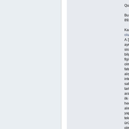
Qu
Bu
892
Ka
ol
A.
ayr
sis
bi
fiş
olm
fa
alı
int
sat
tar
ar
ilk
her
alı
yap
tek
ürü
olm