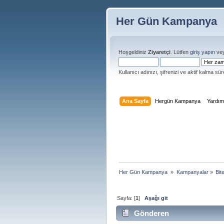
Her Gün Kampanya
Hoşgeldiniz
Ziyaretçi
. Lütfen
giriş yapın
ve
Kullanıcı adınızı, şifrenizi ve aktif kalma süre
Ana Sayfa
Hergün Kampanya
Yardı
Her Gün Kampanya 
»
Kampanyalar
»
Bit
Sayfa: [
1
]
Aşağı git
Gönderen