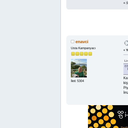
«
S
enavci
Usta Kampanyacı
«
Y
Li
Ka
İleti: 5304
kiş
Pi
İm