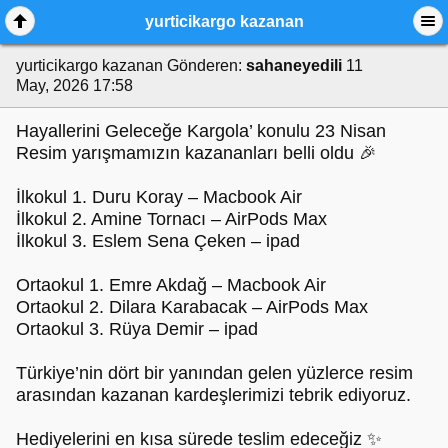
yurticikargo kazanan
yurticikargo kazanan
Gönderen:
sahaneyedili
11
May, 2026 17:58
Hayallerini Geleceğe Kargola’ konulu 23 Nisan
Resim yarışmamızın kazananları belli oldu 🎉
İlkokul 1. Duru Koray – Macbook Air
İlkokul 2. Amine Tornacı – AirPods Max
İlkokul 3. Eslem Sena Çeken – ipad
Ortaokul 1. Emre Akdağ – Macbook Air
Ortaokul 2. Dilara Karabacak – AirPods Max
Ortaokul 3. Rüya Demir – ipad
Türkiye’nin dört bir yanından gelen yüzlerce resim
arasından kazanan kardeşlerimizi tebrik ediyoruz.
Hediyelerini en kısa sürede teslim edeceğiz ✨