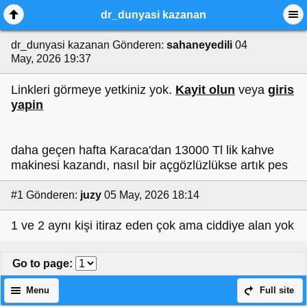
dr_dunyasi kazanan
dr_dunyasi kazanan
Gönderen:
sahaneyedili
04
May, 2026 19:37
Linkleri görmeye yetkiniz yok.
Kayit olun
veya
giris
yapin
daha geçen hafta Karaca'dan 13000 Tl lik kahve
makinesi kazandı, nasıl bir açgözlüzlükse artık pes
#1
Gönderen:
juzy
05 May, 2026 18:14
1 ve 2 aynı kişi itiraz eden çok ama ciddiye alan yok
Go to page
:
Menu
Full site