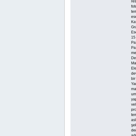
res
fot
te
ese
Kat
Gra
Ese
15
Paz
Paz
me
Der
Ma
Ele
dev
bir
Yar
mal
umu
yap
vel
pr
tem
asl
şe
de
adr