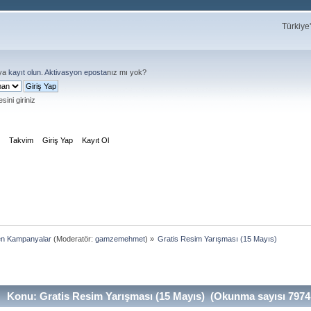
Türkiye
ya
kayıt olun
.
Aktivasyon eposta
nız mı yok?
sini giriniz
m
Takvim
Giriş Yap
Kayıt Ol
en Kampanyalar
(Moderatör:
gamzemehmet
) »
Gratis Resim Yarışması (15 Mayıs)
Konu: Gratis Resim Yarışması (15 Mayıs) (Okunma sayısı 7974