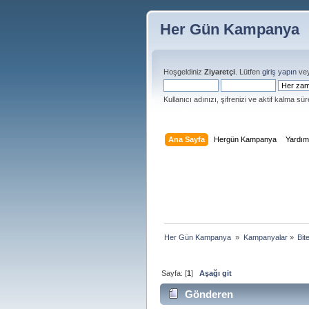
Her Gün Kampanya
Hoşgeldiniz
Ziyaretçi
. Lütfen
giriş yapın
ve
Kullanıcı adınızı, şifrenizi ve aktif kalma süre
Ana Sayfa
Hergün Kampanya
Yardı
Her Gün Kampanya 
»
Kampanyalar
»
Bit
Sayfa: [
1
]
Aşağı git
Gönderen