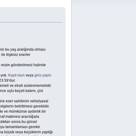
nin bu yaş aralığında olması
e ilişkisiz eserler
la resim gönderilmesi halinde
 yok.
Kayit olun
veya
giris yapin
23.59’dur.
meli ve etrafı süslenmemelidir.
nce uçlu keçeli kalem, çini
ine eser sahibinin velisi/yasal
gilerin belirtilmesi gereklidir.
lde ve mümkünse aydınlık bir
af makinesi aracılığıyla
andıktan sonra bu görsel
uyu tamamlaması gerekir.
aha büyük veya küçüklerin yaptığı