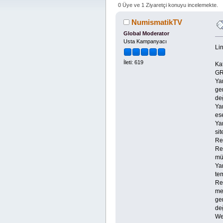
0 Üye ve 1 Ziyaretçi konuyu incelemekte.
NumismatikTV
Global Moderator
Usta Kampanyacı
Lin
İleti: 619
Kat
GR
Yar
ger
de
Yar
es
Ya
si
Re
Res
mür
Yar
tem
Re
mek
ger
de
Web