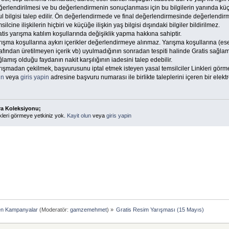
ğerlendirilmesi ve bu değerlendirmenin sonuçlanması için bu bilgilerin yanında kü
l bilgisi talep edilir. Ön değerlendirmede ve final değerlendirmesinde değerlendirm
silcine ilişkilerin hiçbiri ve küçüğe ilişkin yaş bilgisi dışındaki bilgiler bildirilmez.
tis yarışma katılım koşullarında değişiklik yapma hakkına sahiptir.
ışma koşullarına aykırı içerikler değerlendirmeye alınmaz. Yarışma koşullarına (ese
rafından üretilmeyen içerik vb) uyulmadığının sonradan tespiti halinde Gratis sağla
lamış olduğu faydanın nakit karşılığının iadesini talep edebilir.
rışmadan çekilmek, başvurusunu iptal etmek isteyen yasal temsilciler Linkleri görm
un
veya
giris yapin
adresine başvuru numarası ile birlikte taleplerini içeren bir elektr
ra Koleksiyonu;
kleri görmeye yetkiniz yok.
Kayit olun
veya
giris yapin
en Kampanyalar
(Moderatör:
gamzemehmet
) »
Gratis Resim Yarışması (15 Mayıs)