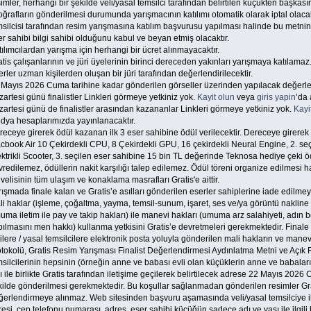
imler, herhangi bir şekilde veli/yasal temsilci tarafından belirtilen küçükten başkasın
oğrafların gönderilmesi durumunda yarışmacının katılımı otomatik olarak iptal olacakt
msilcisi tarafından resim yarışmasına katılım başvurusu yapılması halinde bu metni
r sahibi bilgi sahibi olduğunu kabul ve beyan etmiş olacaktır.
ılımcılardan yarışma için herhangi bir ücret alınmayacaktır.
tis çalışanlarının ve jüri üyelerinin birinci dereceden yakınları yarışmaya katılamaz
rler uzman kişilerden oluşan bir jüri tarafından değerlendirilecektir.
 Mayıs 2026 Cuma tarihine kadar gönderilen görseller üzerinden yapılacak değer
artesi günü finalistler Linkleri görmeye yetkiniz yok.
Kayit olun
veya
giris yapin
’da 
artesi günü de finalistler arasından kazananlar Linkleri görmeye yetkiniz yok.
Kayi
dya hesaplarımızda yayınlanacaktır.
eceye girerek ödül kazanan ilk 3 eser sahibine ödül verilecektir. Dereceye girerek
cbook Air 10 Çekirdekli CPU, 8 Çekirdekli GPU, 16 çekirdekli Neural Engine, 2. s
ktrikli Scooter, 3. seçilen eser sahibine 15 bin TL değerinde Teknosa hediye çeki öd
redilemez, ödüllerin nakit karşılığı talep edilemez. Ödül töreni organize edilmesi h
 velisinin tüm ulaşım ve konaklama masrafları Gratis'e aittir.
ışmada finale kalan ve Gratis’e asılları gönderilen eserler sahiplerine iade edilmeye
i haklar (işleme, çoğaltma, yayma, temsil-sunum, işaret, ses ve/ya görüntü nakline 
ma iletim ile pay ve takip hakları) ile manevi hakları (umuma arz salahiyeti, adın be
ılmasını men hakkı) kullanma yetkisini Gratis’e devretmeleri gerekmektedir. Finale
ilere / yasal temsilcilere elektronik posta yoluyla gönderilen mali hakların ve manev
otokolü, Gratis Resim Yarışması Finalist Değerlendirmesi Aydınlatma Metni ve Açık 
silcilerinin hepsinin (örneğin anne ve babası evli olan küçüklerin anne ve babaları
ı ile birlikte Gratis tarafından iletişime geçilerek belirtilecek adrese 22 Mayıs 2
kilde gönderilmesi gerekmektedir. Bu koşullar sağlanmadan gönderilen resimler Grat
ğerlendirmeye alınmaz. Web sitesinden başvuru aşamasında veli/yasal temsilciye il
esi, cep telefonu numarası, adres, eser sahibi küçüğün sadece adı ve yaşı ile ilgili 