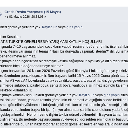
Gratis Resim Yarışması (15 Mayıs)
«
:
01 Mayıs 2026, 20:38:06 »
kleri görmeye yetkiniz yok.
Kayit olun
veya
giris yapin
ılım Koşulları
ATİS TÜRKİYE GENELİ RESİM YARIŞMASI KATILIM KOŞULLARI
ışmada 7–10 yaş arasındaki çocukların yaptığı resimler değerlendirilir. Eser sahibi
ekir. Resim yarışmasının teması “Nasıl bir dünyada yaşamak isterdin?” dir. Bu tema il
ğerlendirmeye alınmaz.
ışmaya her bir çocuk tek bir resmiyle katılım sağlayabilir. Aynı kişiye ait birden faz
erlerden hiçbiri değerlendirmeye alınmaz.
rışma başvuruları 20 Nisan 2026 Pazartesi günü itibarıyla Linkleri görmeye yetkiniz
tesi üzerinden gerçekleşecektir. Son başvuru tarihi 15 Mayıs 2026 Cuma günü saat 
simler A3 veya A4 boyutunda yatay veya dikey, paspartusuz olmalıdır, çerçevelenme
imlerde suluboya, pastel boya, sentetik boya, yağlıboya, silinmez ispirtolu kalem, i
ekkebi kullanılabilir.
ışmaya katılmak için Linkleri görmeye yetkiniz yok.
Kayit olun
veya
giris yapin
sites
silcisi tarafından, yapılan resmin görselinin eklenmesi ve aşağıda sitede belirtilen bil
smin görselinin yüklenmesi fotoğrafı çekilerek, tam olarak resmin gözükeceği şeki
anda ve resimden başka bir içeriğin yer almaması şartı ile cep telefonu yada fotoğr
çekleştirilmelidir. Her bir resme ilişkin tek bir görsel yüklenebilir. Başvuru tamaml
ğiştirilemez. Bu nedenle başvurucunun yükleyeceği görselden emin olarak başvur
 sitelerinde bulunan hazır fotoğraflar, stock görseller, belirtilen yaş aralığından d