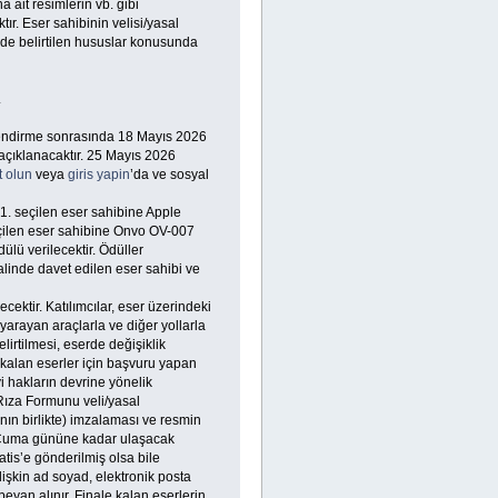
a ait resimlerin vb. gibi
ır. Eser sahibinin velisi/yasal
nde belirtilen hususlar konusunda
.
lendirme sonrasında 18 Mayıs 2026
açıklanacaktır. 25 Mayıs 2026
t olun
veya
giris yapin
’da ve sosyal
 1. seçilen eser sahibine Apple
eçilen eser sahibine Onvo OV-007
ülü verilecektir. Ödüller
alinde davet edilen eser sahibi ve
cektir. Katılımcılar, eser üzerindeki
yarayan araçlarla ve diğer yollarla
lirtilmesi, eserde değişiklik
 kalan eserler için başvuru yapan
i hakların devrine yönelik
Rıza Formunu veli/yasal
nın birlikte) imzalaması ve resmin
026 Cuma gününe kadar ulaşacak
is’e gönderilmiş olsa bile
işkin ad soyad, elektronik posta
beyan alınır. Finale kalan eserlerin