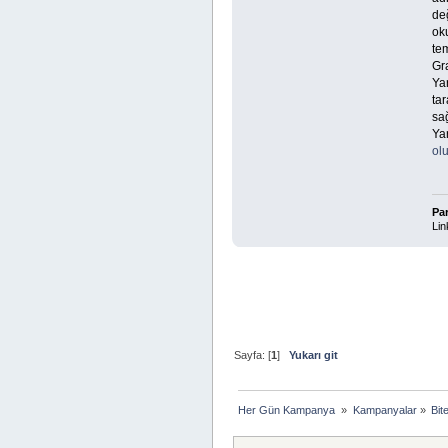
de
oku
tem
Gra
Yar
ta
sağ
Ya
ol
Pa
Lin
Sayfa: [
1
]
Yukarı git
Her Gün Kampanya 
»
Kampanyalar
»
Bit