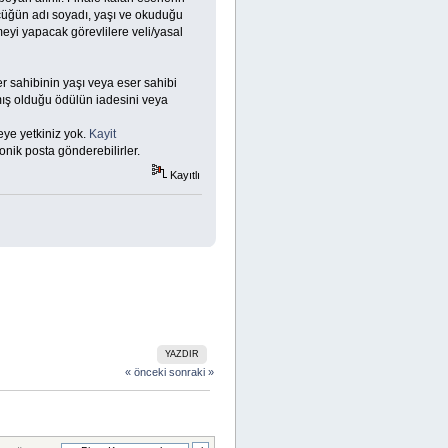
çüğün adı soyadı, yaşı ve okuduğu
eyi yapacak görevlilere veli/yasal
r sahibinin yaşı veya eser sahibi
mış olduğu ödülün iadesini veya
eye yetkiniz yok.
Kayit
onik posta gönderebilirler.
Kayıtlı
YAZDIR
« önceki
sonraki »