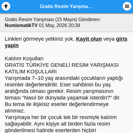
Gratis Resim Yarışması (15 Mayıs)
Gratis Resim Yarışması (15 Mayıs)
Gönderen:
NumismatikTV
01 May, 2026 20:38
Linkleri görmeye yetkiniz yok.
Kayit olun
veya
giris
yapin
Katılım Koşulları
GRATİS TÜRKİYE GENELİ RESİM YARIŞMASI
KATILIM KOŞULLARI
Yarışmada 7–10 yaş arasındaki çocukların yaptığı
resimler değerlendirilir. Eser sahibinin bu yaş
aralığında olması gerekir. Resim yarışmasının
teması “Nasıl bir dünyada yaşamak isterdin?” dir.
Bu tema ile ilişkisiz eserler değerlendirmeye
alınmaz.
Yarışmaya her bir çocuk tek bir resmiyle katılım
sağlayabilir. Aynı kişiye ait birden fazla resim
gönderilmesi halinde eserlerden hiçbiri