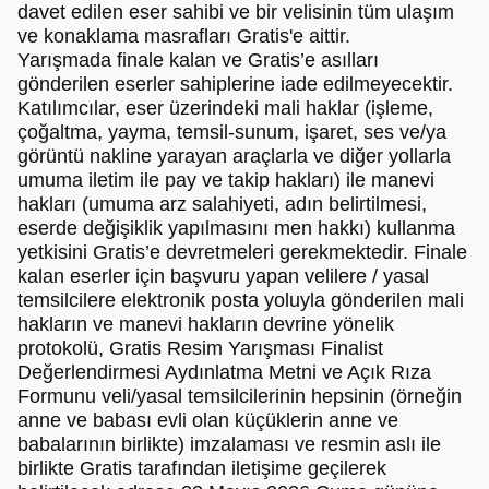
davet edilen eser sahibi ve bir velisinin tüm ulaşım
ve konaklama masrafları Gratis'e aittir.
Yarışmada finale kalan ve Gratis’e asılları
gönderilen eserler sahiplerine iade edilmeyecektir.
Katılımcılar, eser üzerindeki mali haklar (işleme,
çoğaltma, yayma, temsil-sunum, işaret, ses ve/ya
görüntü nakline yarayan araçlarla ve diğer yollarla
umuma iletim ile pay ve takip hakları) ile manevi
hakları (umuma arz salahiyeti, adın belirtilmesi,
eserde değişiklik yapılmasını men hakkı) kullanma
yetkisini Gratis’e devretmeleri gerekmektedir. Finale
kalan eserler için başvuru yapan velilere / yasal
temsilcilere elektronik posta yoluyla gönderilen mali
hakların ve manevi hakların devrine yönelik
protokolü, Gratis Resim Yarışması Finalist
Değerlendirmesi Aydınlatma Metni ve Açık Rıza
Formunu veli/yasal temsilcilerinin hepsinin (örneğin
anne ve babası evli olan küçüklerin anne ve
babalarının birlikte) imzalaması ve resmin aslı ile
birlikte Gratis tarafından iletişime geçilerek