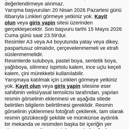
değerlendirmeye alınmaz.
Yarışma başvuruları 20 Nisan 2026 Pazartesi günü
itibarıyla Linkleri görmeye yetkiniz yok.
Kayit
olun
veya
giris yapin
sitesi üzerinden
gerçekleşecektir. Son başvuru tarihi 15 Mayıs 2026
Cuma günü saat 23.59’dur.
Resimler A3 veya A4 boyutunda yatay veya dikey,
paspartusuz olmalıdır, çerçevelenmemeli ve etrafı
süslenmemelidir.
Resimlerde suluboya, pastel boya, sentetik boya,
yağlıboya, silinmez ispirtolu kalem, ince uçlu keçeli
kalem, çini mürekkebi kullanılabilir.
Yarışmaya katılmak için Linkleri görmeye yetkiniz
yok.
Kayit olun
veya
giris yapin
sitesine eser
sahibinin velisi/yasal temsilcisi tarafından, yapılan
resmin görselinin eklenmesi ve aşağıda sitede
belirtilen bilgilerin belirtilmesi gereklidir. Resmin
görselinin yüklenmesi fotoğrafı çekilerek, tam olarak
resmin gözükeceği şekilde ve mümkünse aydınlık
bir mekanda ve resimden başka bir içeriğin yer