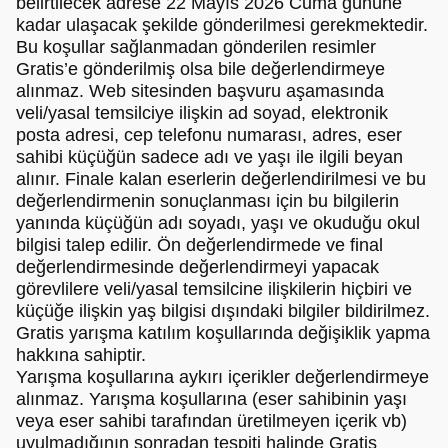
belirtilecek adrese 22 Mayıs 2026 Cuma gününe
kadar ulaşacak şekilde gönderilmesi gerekmektedir.
Bu koşullar sağlanmadan gönderilen resimler
Gratis’e gönderilmiş olsa bile değerlendirmeye
alınmaz. Web sitesinden başvuru aşamasında
veli/yasal temsilciye ilişkin ad soyad, elektronik
posta adresi, cep telefonu numarası, adres, eser
sahibi küçüğün sadece adı ve yaşı ile ilgili beyan
alınır. Finale kalan eserlerin değerlendirilmesi ve bu
değerlendirmenin sonuçlanması için bu bilgilerin
yanında küçüğün adı soyadı, yaşı ve okuduğu okul
bilgisi talep edilir. Ön değerlendirmede ve final
değerlendirmesinde değerlendirmeyi yapacak
görevlilere veli/yasal temsilcine ilişkilerin hiçbiri ve
küçüğe ilişkin yaş bilgisi dışındaki bilgiler bildirilmez.
Gratis yarışma katılım koşullarında değişiklik yapma
hakkına sahiptir.
Yarışma koşullarına aykırı içerikler değerlendirmeye
alınmaz. Yarışma koşullarına (eser sahibinin yaşı
veya eser sahibi tarafından üretilmeyen içerik vb)
uyulmadığının sonradan tespiti halinde Gratis