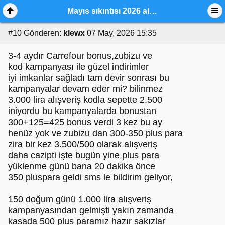
Mayıs sıkıntısı 2026 alışveriş ve indirim günleri,
#10
Gönderen:
klewx
07 May, 2026 15:35
3-4 aydır Carrefour bonus,zubizu ve
kod kampanyası ile güzel indirimler
iyi imkanlar sağladı tam devir sonrası bu
kampanyalar devam eder mi? bilinmez
3.000 lira alışveriş kodla sepette 2.500
iniyordu bu kampanyalarda bonustan
300+125=425 bonus verdi 3 kez bu ay
henüz yok ve zubizu dan 300-350 plus para
zira bir kez 3.500/500 olarak alışveriş
daha cazipti işte bugün yine plus para
yüklenme günü bana 20 dakika önce
350 pluspara geldi sms le bildirim geliyor,
150 doğum günü 1.000 lira alışveriş
kampanyasından gelmişti yakın zamanda
kasada 500 plus paramız hazır sakızlar