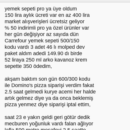
yemek sepeti pro ya üye oldum
150 lira aylık ücreti var en az 400 lira
market alışverişleri ücretsiz geliyor
% 50 indirimli pro ya özel ürünler var
her gün değişiyor az sayıda dün
Carrefour yemek sepeti 500/150
kodu vardı 3 adet 46 lı molped dev
paket aldım adedi 149.90 dı birde
52 liraya 250 ml arko kavanoz krem
sepette 350 ödedim,
akşam baktım son gün 600/300 kodu
ile Domino's pizza siparişi verdim fakat
2.5 saat gelmedi kurye acemi her halde
artık gelmez diye ya da onca beklemiş
pizza yenmez diye siparişi iptal ettim,
saat 23 e yakın geldi geri götür dedik
mecburen yoğunluk vardı falan ağlıyor