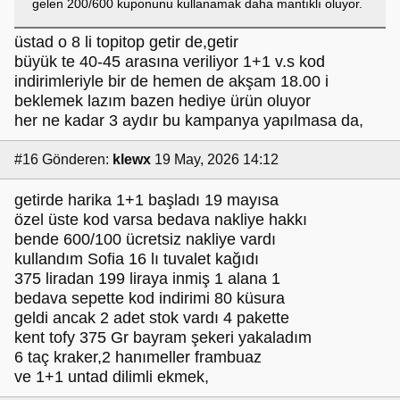
gelen 200/600 kuponunu kullanamak daha mantıklı oluyor.
üstad o 8 li topitop getir de,getir
büyük te 40-45 arasına veriliyor 1+1 v.s kod
indirimleriyle bir de hemen de akşam 18.00 i
beklemek lazım bazen hediye ürün oluyor
her ne kadar 3 aydır bu kampanya yapılmasa da,
#16
Gönderen:
klewx
19 May, 2026 14:12
getirde harika 1+1 başladı 19 mayısa
özel üste kod varsa bedava nakliye hakkı
bende 600/100 ücretsiz nakliye vardı
kullandım Sofia 16 lı tuvalet kağıdı
375 liradan 199 liraya inmiş 1 alana 1
bedava sepette kod indirimi 80 küsura
geldi ancak 2 adet stok vardı 4 pakette
kent tofy 375 Gr bayram şekeri yakaladım
6 taç kraker,2 hanımeller frambuaz
ve 1+1 untad dilimli ekmek,