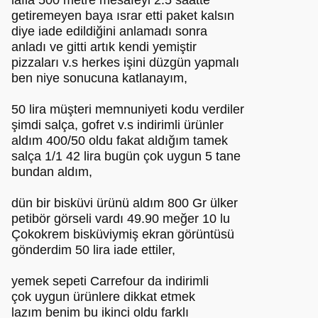
lafla 500 metre mesafeyi 2.5 saatte
getiremeyen baya ısrar etti paket kalsın
diye iade edildiğini anlamadı sonra
anladı ve gitti artık kendi yemiştir
pizzaları v.s herkes işini düzgün yapmalı
ben niye sonucuna katlanayım,
50 lira müşteri memnuniyeti kodu verdiler
şimdi salça, gofret v.s indirimli ürünler
aldım 400/50 oldu fakat aldığım tamek
salça 1/1 42 lira bugün çok uygun 5 tane
bundan aldım,
dün bir bisküvi ürünü aldım 800 Gr ülker
petibör görseli vardı 49.90 meğer 10 lu
Çokokrem bisküviymiş ekran görüntüsü
gönderdim 50 lira iade ettiler,
yemek sepeti Carrefour da indirimli
çok uygun ürünlere dikkat etmek
lazım benim bu ikinci oldu farklı