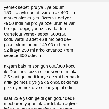
yemek sepeti pro ya üye oldum
150 lira aylık ücreti var en az 400 lira
market alışverişleri ücretsiz geliyor
% 50 indirimli pro ya özel ürünler var
her gün değişiyor az sayıda dün
Carrefour yemek sepeti 500/150
kodu vardı 3 adet 46 lı molped dev
paket aldım adedi 149.90 dı birde
52 liraya 250 ml arko kavanoz krem
sepette 350 ödedim,
akşam baktım son gün 600/300 kodu
ile Domino's pizza siparişi verdim fakat
2.5 saat gelmedi kurye acemi her halde
artık gelmez diye ya da onca beklemiş
pizza yenmez diye siparişi iptal ettim,
saat 23 e yakın geldi geri götür dedik
mecburen yoğunluk vardı falan ağlıyor