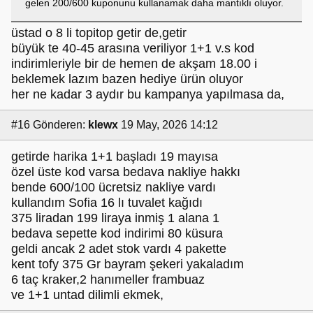
gelen 200/600 kuponunu kullanamak daha mantıklı oluyor.
üstad o 8 li topitop getir de,getir
büyük te 40-45 arasına veriliyor 1+1 v.s kod
indirimleriyle bir de hemen de akşam 18.00 i
beklemek lazım bazen hediye ürün oluyor
her ne kadar 3 aydır bu kampanya yapılmasa da,
#16
Gönderen:
klewx
19 May, 2026 14:12
getirde harika 1+1 başladı 19 mayısa
özel üste kod varsa bedava nakliye hakkı
bende 600/100 ücretsiz nakliye vardı
kullandım Sofia 16 lı tuvalet kağıdı
375 liradan 199 liraya inmiş 1 alana 1
bedava sepette kod indirimi 80 küsura
geldi ancak 2 adet stok vardı 4 pakette
kent tofy 375 Gr bayram şekeri yakaladım
6 taç kraker,2 hanımeller frambuaz
ve 1+1 untad dilimli ekmek,