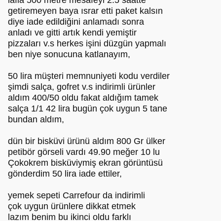
lafla 500 metre mesafeyi 2.5 saatte
getiremeyen baya ısrar etti paket kalsın
diye iade edildiğini anlamadı sonra
anladı ve gitti artık kendi yemiştir
pizzaları v.s herkes işini düzgün yapmalı
ben niye sonucuna katlanayım,
50 lira müşteri memnuniyeti kodu verdiler
şimdi salça, gofret v.s indirimli ürünler
aldım 400/50 oldu fakat aldığım tamek
salça 1/1 42 lira bugün çok uygun 5 tane
bundan aldım,
dün bir bisküvi ürünü aldım 800 Gr ülker
petibör görseli vardı 49.90 meğer 10 lu
Çokokrem bisküviymiş ekran görüntüsü
gönderdim 50 lira iade ettiler,
yemek sepeti Carrefour da indirimli
çok uygun ürünlere dikkat etmek
lazım benim bu ikinci oldu farklı