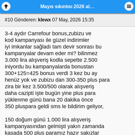
Mayıs sıkıntısı 2026 alışveriş ve indirim günleri,
#10
Gönderen:
klewx
07 May, 2026 15:35
3-4 aydır Carrefour bonus,zubizu ve
kod kampanyası ile güzel indirimler
iyi imkanlar sağladı tam devir sonrası bu
kampanyalar devam eder mi? bilinmez
3.000 lira alışveriş kodla sepette 2.500
iniyordu bu kampanyalarda bonustan
300+125=425 bonus verdi 3 kez bu ay
henüz yok ve zubizu dan 300-350 plus para
zira bir kez 3.500/500 olarak alışveriş
daha cazipti işte bugün yine plus para
yüklenme günü bana 20 dakika önce
350 pluspara geldi sms le bildirim geliyor,
150 doğum günü 1.000 lira alışveriş
kampanyasından gelmişti yakın zamanda
kasada 500 plus paramız hazır sakızlar