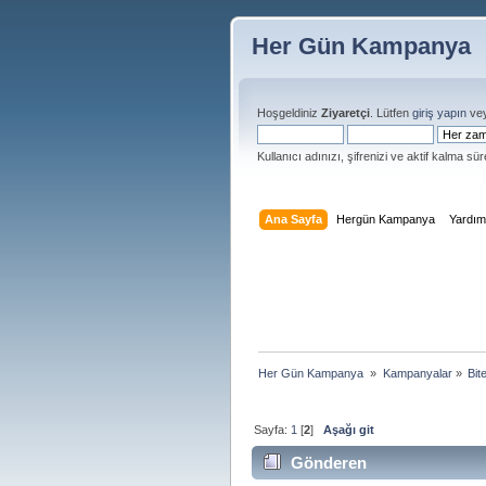
Her Gün Kampanya
Hoşgeldiniz
Ziyaretçi
. Lütfen
giriş yapın
ve
Kullanıcı adınızı, şifrenizi ve aktif kalma süre
Ana Sayfa
Hergün Kampanya
Yardı
Her Gün Kampanya 
»
Kampanyalar
»
Bit
Sayfa:
1
[
2
]
Aşağı git
Gönderen