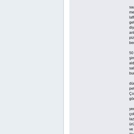
saa
me
laf
get
di
anl
piz
be
50
şim
al
sa
bu
dün
pet
Ço
gön
yem
ço
laz
ürü
ve