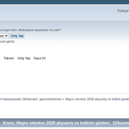
Türkiye
ya
kayıt olun
.
Aktivasyon eposta
nız mı yok?
sini giriniz
m
Takvim
Giriş Yap
Kayıt Ol
en Kampanyalar
(Moderatör:
gamzemehmet
) »
Mayıs sıkıntısı 2026 alışveriş ve indirim günle
Konu: Mayıs sıkıntısı 2026 alışveriş ve indirim günleri, (Okunm