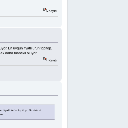
Kayıtlı
or. En uygun fiyatlı ürün topitop.
k daha mantıklı oluyor.
Kayıtlı
 fiyatlı ürün topitop. Bu ürünü
or.