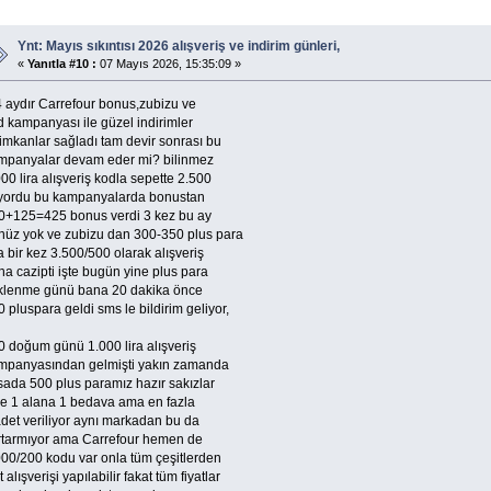
Ynt: Mayıs sıkıntısı 2026 alışveriş ve indirim günleri,
«
Yanıtla #10 :
07 Mayıs 2026, 15:35:09 »
4 aydır Carrefour bonus,zubizu ve
d kampanyası ile güzel indirimler
 imkanlar sağladı tam devir sonrası bu
mpanyalar devam eder mi? bilinmez
00 lira alışveriş kodla sepette 2.500
iyordu bu kampanyalarda bonustan
0+125=425 bonus verdi 3 kez bu ay
nüz yok ve zubizu dan 300-350 plus para
a bir kez 3.500/500 olarak alışveriş
a cazipti işte bugün yine plus para
klenme günü bana 20 dakika önce
 pluspara geldi sms le bildirim geliyor,
0 doğum günü 1.000 lira alışveriş
mpanyasından gelmişti yakın zamanda
sada 500 plus paramız hazır sakızlar
ne 1 alana 1 bedava ama en fazla
adet veriliyor aynı markadan bu da
rtarmıyor ama Carrefour hemen de
000/200 kodu var onla tüm çeşitlerden
st alışverişi yapılabilir fakat tüm fiyatlar