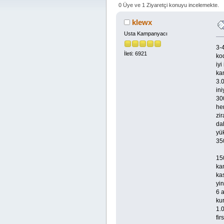
0 Üye ve 1 Ziyaretçi konuyu incelemekte.
klewx
Usta Kampanyacı
3-
İleti: 6921
ko
iyi
ka
3.0
in
30
he
zir
dah
yü
350
15
ka
ka
yi
6 
ku
1.
fir