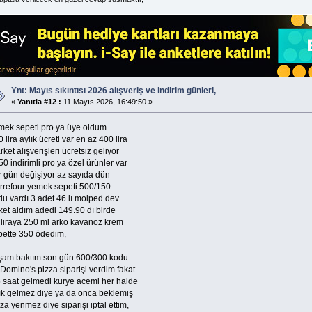
Ynt: Mayıs sıkıntısı 2026 alışveriş ve indirim günleri,
«
Yanıtla #12 :
11 Mayıs 2026, 16:49:50 »
mek sepeti pro ya üye oldum
 lira aylık ücreti var en az 400 lira
ket alışverişleri ücretsiz geliyor
0 indirimli pro ya özel ürünler var
r gün değişiyor az sayıda dün
rrefour yemek sepeti 500/150
du vardı 3 adet 46 lı molped dev
ket aldım adedi 149.90 dı birde
 liraya 250 ml arko kavanoz krem
pette 350 ödedim,
şam baktım son gün 600/300 kodu
 Domino's pizza siparişi verdim fakat
5 saat gelmedi kurye acemi her halde
tık gelmez diye ya da onca beklemiş
za yenmez diye siparişi iptal ettim,