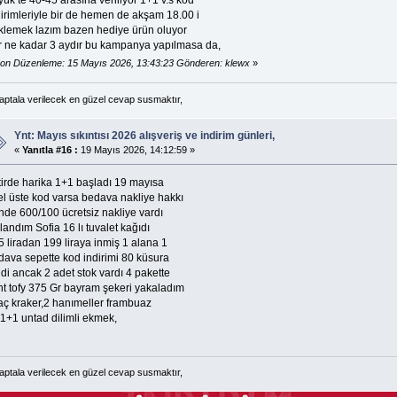
dirimleriyle bir de hemen de akşam 18.00 i
klemek lazım bazen hediye ürün oluyor
r ne kadar 3 aydır bu kampanya yapılmasa da,
on Düzenleme: 15 Mayıs 2026, 13:43:23 Gönderen: klewx
»
 aptala verilecek en güzel cevap susmaktır,
Ynt: Mayıs sıkıntısı 2026 alışveriş ve indirim günleri,
«
Yanıtla #16 :
19 Mayıs 2026, 14:12:59 »
tirde harika 1+1 başladı 19 mayısa
el üste kod varsa bedava nakliye hakkı
nde 600/100 ücretsiz nakliye vardı
landım Sofia 16 lı tuvalet kağıdı
 liradan 199 liraya inmiş 1 alana 1
dava sepette kod indirimi 80 küsura
di ancak 2 adet stok vardı 4 pakette
nt tofy 375 Gr bayram şekeri yakaladım
taç kraker,2 hanımeller frambuaz
 1+1 untad dilimli ekmek,
 aptala verilecek en güzel cevap susmaktır,