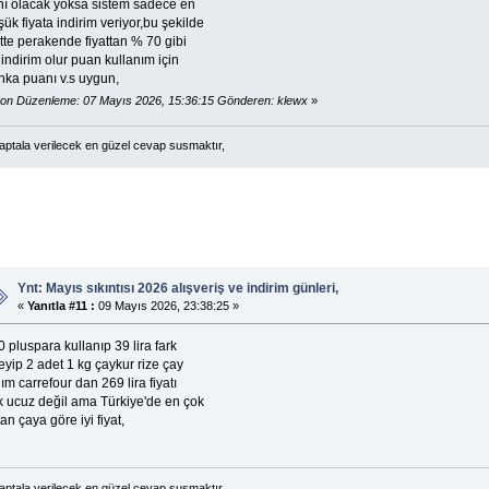
nı olacak yoksa sistem sadece en
ük fiyata indirim veriyor,bu şekilde
stte perakende fiyattan % 70 gibi
 indirim olur puan kullanım için
nka puanı v.s uygun,
on Düzenleme: 07 Mayıs 2026, 15:36:15 Gönderen: klewx
»
 aptala verilecek en güzel cevap susmaktır,
Ynt: Mayıs sıkıntısı 2026 alışveriş ve indirim günleri,
«
Yanıtla #11 :
09 Mayıs 2026, 23:38:25 »
 pluspara kullanıp 39 lira fark
yip 2 adet 1 kg çaykur rize çay
ım carrefour dan 269 lira fiyatı
k ucuz değil ama Türkiye'de en çok
an çaya göre iyi fiyat,
 aptala verilecek en güzel cevap susmaktır,