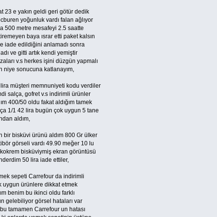
t 23 e yakın geldi geri götür dedik
cburen yoğunluk vardı falan ağlıyor
la 500 metre mesafeyi 2.5 saatte
iremeyen baya ısrar etti paket kalsın
ye iade edildiğini anlamadı sonra
adı ve gitti artık kendi yemiştir
zaları v.s herkes işini düzgün yapmalı
n niye sonucuna katlanayım,
 lira müşteri memnuniyeti kodu verdiler
di salça, gofret v.s indirimli ürünler
dım 400/50 oldu fakat aldığım tamek
lça 1/1 42 lira bugün çok uygun 5 tane
ndan aldım,
 bir bisküvi ürünü aldım 800 Gr ülker
ibör görseli vardı 49.90 meğer 10 lu
kokrem bisküviymiş ekran görüntüsü
derdim 50 lira iade ettiler,
ek sepeti Carrefour da indirimli
k uygun ürünlere dikkat etmek
ım benim bu ikinci oldu farklı
n gelebiliyor görsel hataları var
 bu tamamen Carrefour un hatası