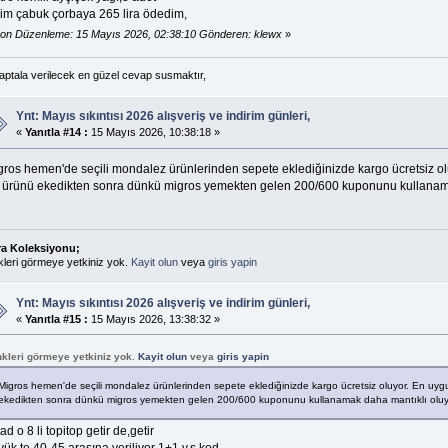
zim çabuk çorbaya 265 lira ödedim,
on Düzenleme: 15 Mayıs 2026, 02:38:10 Gönderen: klewx
»
 aptala verilecek en güzel cevap susmaktır,
Ynt: Mayıs sıkıntısı 2026 alışveriş ve indirim günleri,
«
Yanıtla #14 :
15 Mayıs 2026, 10:38:18 »
ros hemen'de seçili mondalez ürünlerinden sepete eklediğinizde kargo ücretsiz oluy
 ürünü ekedikten sonra dünkü migros yemekten gelen 200/600 kuponunu kullanama
ra Koleksiyonu;
kleri görmeye yetkiniz yok.
Kayit olun
veya
giris yapin
Ynt: Mayıs sıkıntısı 2026 alışveriş ve indirim günleri,
«
Yanıtla #15 :
15 Mayıs 2026, 13:38:32 »
nkleri görmeye yetkiniz yok.
Kayit olun
veya
giris yapin
Migros hemen'de seçili mondalez ürünlerinden sepete eklediğinizde kargo ücretsiz oluyor. En uygun
ekedikten sonra dünkü migros yemekten gelen 200/600 kuponunu kullanamak daha mantıklı oluy
ad o 8 li topitop getir de,getir
ük te 40-45 arasına veriliyor 1+1 v.s kod