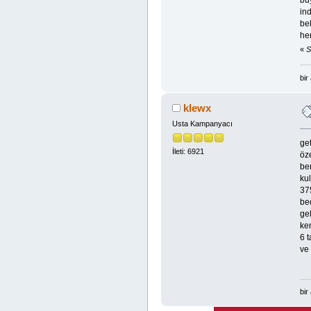
in
be
he
«
S
bir
klewx
Usta Kampanyacı
ge
İleti: 6921
öz
be
kul
375
be
gel
ke
6 
ve
bir