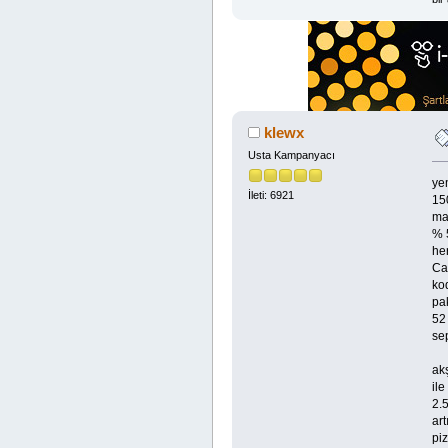
klewx
Usta Kampanyacı
ye
İleti: 6921
150
mar
% 5
he
Ca
ko
pa
52
se
ak
ile
2.
ar
piz