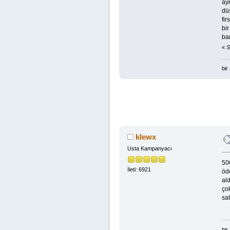
ay
düş
fir
bir
ba
«
S
bir
klewx
Usta Kampanyacı
500
İleti: 6921
öde
ald
ço
sat
bir