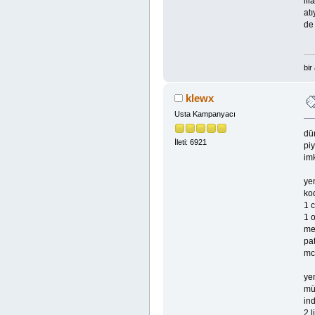
ill
atı
de 
bir
klewx
Usta Kampanyacı
dün
İleti: 6921
pi
imk
ye
ko
1 
1 o
me
pa
mc 
ye
mü
ind
2 l