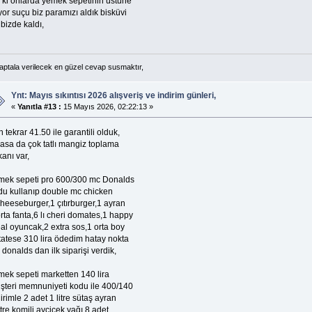
a ki onlarda yemek sepetinin üstüne
yor suçu biz paramızı aldık bisküvi
bizde kaldı,
 aptala verilecek en güzel cevap susmaktır,
Ynt: Mayıs sıkıntısı 2026 alışveriş ve indirim günleri,
«
Yanıtla #13 :
15 Mayıs 2026, 02:22:13 »
 tekrar 41.50 ile garantili olduk,
yasa da çok tatlı mangiz toplama
anı var,
mek sepeti pro 600/300 mc Donalds
du kullanıp double mc chicken
cheeseburger,1 çıtırburger,1 ayran
rta fanta,6 lı cheri domates,1 happy
al oyuncak,2 extra sos,1 orta boy
tatese 310 lira ödedim hatay nokta
donalds dan ilk siparişi verdik,
mek sepeti marketten 140 lira
şteri memnuniyeti kodu ile 400/140
irimle 2 adet 1 litre sütaş ayran
itre komili ayçiçek yağı,8 adet