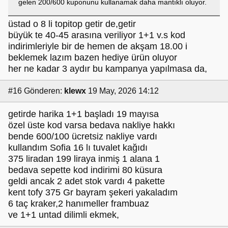
gelen 200/600 kuponunu kullanamak daha mantıklı oluyor.
üstad o 8 li topitop getir de,getir
büyük te 40-45 arasına veriliyor 1+1 v.s kod
indirimleriyle bir de hemen de akşam 18.00 i
beklemek lazım bazen hediye ürün oluyor
her ne kadar 3 aydır bu kampanya yapılmasa da,
#16
Gönderen:
klewx
19 May, 2026 14:12
getirde harika 1+1 başladı 19 mayısa
özel üste kod varsa bedava nakliye hakkı
bende 600/100 ücretsiz nakliye vardı
kullandım Sofia 16 lı tuvalet kağıdı
375 liradan 199 liraya inmiş 1 alana 1
bedava sepette kod indirimi 80 küsura
geldi ancak 2 adet stok vardı 4 pakette
kent tofy 375 Gr bayram şekeri yakaladım
6 taç kraker,2 hanımeller frambuaz
ve 1+1 untad dilimli ekmek,