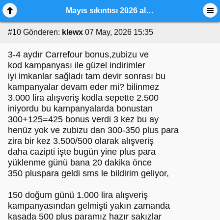
Mayıs sıkıntısı 2026 alışveriş ve indirim günleri,
#10
Gönderen:
klewx
07 May, 2026 15:35
3-4 aydır Carrefour bonus,zubizu ve
kod kampanyası ile güzel indirimler
iyi imkanlar sağladı tam devir sonrası bu
kampanyalar devam eder mi? bilinmez
3.000 lira alışveriş kodla sepette 2.500
iniyordu bu kampanyalarda bonustan
300+125=425 bonus verdi 3 kez bu ay
henüz yok ve zubizu dan 300-350 plus para
zira bir kez 3.500/500 olarak alışveriş
daha cazipti işte bugün yine plus para
yüklenme günü bana 20 dakika önce
350 pluspara geldi sms le bildirim geliyor,
150 doğum günü 1.000 lira alışveriş
kampanyasından gelmişti yakın zamanda
kasada 500 plus paramız hazır sakızlar