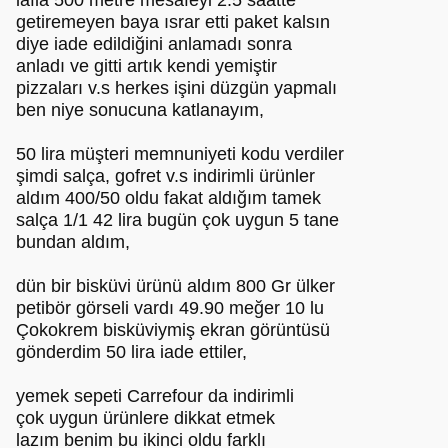
lafla 500 metre mesafeyi 2.5 saatte
getiremeyen baya ısrar etti paket kalsın
diye iade edildiğini anlamadı sonra
anladı ve gitti artık kendi yemiştir
pizzaları v.s herkes işini düzgün yapmalı
ben niye sonucuna katlanayım,
50 lira müşteri memnuniyeti kodu verdiler
şimdi salça, gofret v.s indirimli ürünler
aldım 400/50 oldu fakat aldığım tamek
salça 1/1 42 lira bugün çok uygun 5 tane
bundan aldım,
dün bir bisküvi ürünü aldım 800 Gr ülker
petibör görseli vardı 49.90 meğer 10 lu
Çokokrem bisküviymiş ekran görüntüsü
gönderdim 50 lira iade ettiler,
yemek sepeti Carrefour da indirimli
çok uygun ürünlere dikkat etmek
lazım benim bu ikinci oldu farklı