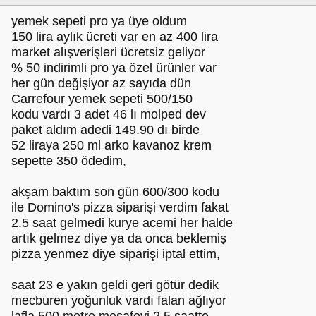
yemek sepeti pro ya üye oldum
150 lira aylık ücreti var en az 400 lira
market alışverişleri ücretsiz geliyor
% 50 indirimli pro ya özel ürünler var
her gün değişiyor az sayıda dün
Carrefour yemek sepeti 500/150
kodu vardı 3 adet 46 lı molped dev
paket aldım adedi 149.90 dı birde
52 liraya 250 ml arko kavanoz krem
sepette 350 ödedim,
akşam baktım son gün 600/300 kodu
ile Domino's pizza siparişi verdim fakat
2.5 saat gelmedi kurye acemi her halde
artık gelmez diye ya da onca beklemiş
pizza yenmez diye siparişi iptal ettim,
saat 23 e yakın geldi geri götür dedik
mecburen yoğunluk vardı falan ağlıyor