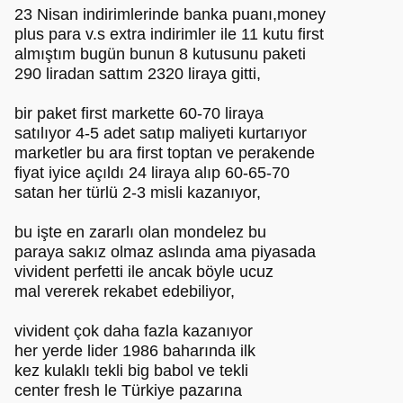
23 Nisan indirimlerinde banka puanı,money
plus para v.s extra indirimler ile 11 kutu first
almıştım bugün bunun 8 kutusunu paketi
290 liradan sattım 2320 liraya gitti,
bir paket first markette 60-70 liraya
satılıyor 4-5 adet satıp maliyeti kurtarıyor
marketler bu ara first toptan ve perakende
fiyat iyice açıldı 24 liraya alıp 60-65-70
satan her türlü 2-3 misli kazanıyor,
bu işte en zararlı olan mondelez bu
paraya sakız olmaz aslında ama piyasada
vivident perfetti ile ancak böyle ucuz
mal vererek rekabet edebiliyor,
vivident çok daha fazla kazanıyor
her yerde lider 1986 baharında ilk
kez kulaklı tekli big babol ve tekli
center fresh le Türkiye pazarına