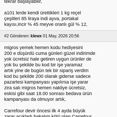
tekrar başlayabilir,
a101 lerde kendi ürettikleri 1 kg reçel
çeşitleri 85 liraya indi ayva, portakal
kayısı,incir % 45 meyve oranlı gül % 12,
#2
Gönderen:
klewx
01 May, 2026 20:56
migros yemek hemen kodu hediyesini
200 e düşürdü cuma günleri güzel indirimde
yok ücretsiz hale getiren uygun ürünler de
yok bu şekilde bu kod bir işe yaramaz
artık yine de bugün tek bir sipariş verdim
kod bu şekilde 200 olarak giderse sadece
pazartesi kampanyası yapılırsa işe yarar
zira salı migros hemen nakliye ücretsiz,
eskisi gibi saat 18.00 sonrası bedava ürün
kampanyası da olmuyor artık,
Carrefour devir öncesi ilk 4 ayda büyük
zarar açıkladı bakalım kötü olan Carrefour