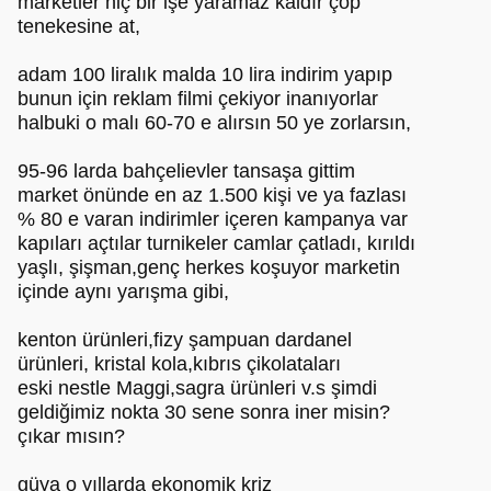
marketler hiç bir işe yaramaz kaldır çöp
tenekesine at,
adam 100 liralık malda 10 lira indirim yapıp
bunun için reklam filmi çekiyor inanıyorlar
halbuki o malı 60-70 e alırsın 50 ye zorlarsın,
95-96 larda bahçelievler tansaşa gittim
market önünde en az 1.500 kişi ve ya fazlası
% 80 e varan indirimler içeren kampanya var
kapıları açtılar turnikeler camlar çatladı, kırıldı
yaşlı, şişman,genç herkes koşuyor marketin
içinde aynı yarışma gibi,
kenton ürünleri,fizy şampuan dardanel
ürünleri, kristal kola,kıbrıs çikolataları
eski nestle Maggi,sagra ürünleri v.s şimdi
geldiğimiz nokta 30 sene sonra iner misin?
çıkar mısın?
güya o yıllarda ekonomik kriz