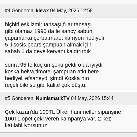
#4
Gönderen:
klewx
04 May, 2026 12:58
hiçbiri eskiizmir tansaşı,fuar tansaşı
gibi olamaz 1990 da le sancy sabun
çapamarka çorba,maret kamyon hediyeli
5 li sosis,pears şampuan almak için
sabah 6 da deve kervanı kaldırırdık
sonra 95 te koç un şoku geldi o da iyiydi
koska helva,timotei şampuan atkı,bere
hediyeli efsaneydi şimdi Koska nın
reçeli bile su gibi kalite çok düştü,
#5
Gönderen:
NumismatikTV
04 May, 2026 15:44
Çek kazan'da 100TL Ülker hanımeller siparişine
100TL opet çeki veren kampanya var. 2 kez
katılabiliyorsunuz