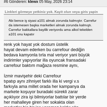
#6
Gönderen:
klewx
05 May, 2026 23:14
Linkleri görmeye yetkiniz yok.
Kayit olun
veya
giris yapin
Abi bence iş siyasi a101 almak zorunda kalmıştır. Carrefur
da istemesen başka marketleri almak zorunda kalmıştı.
Carrefur bakkallara bayilik veriyordu ama alkol tekelden
a101 onu kapatır
renk yok hayat yok dostum üstelik
hayat devam ederken bu carrefour dediğin
bedava kamyonla tırla mal veriyor yani büyük
indirimler yapıyorlar illa oyuncak fransadaki
carrefour baktım mağaza resmine aynı,
İzmir mavişehir deki Carrefour
tıpatıp aynı zihniyet farklı illa ki vergi v.s
farkıyla ama millet orada her kampanya da
markete koşuyor buradaki sürekli zarar
açıklıyor zira işi bilmiyorlar battılar bir yerde
her mahalleye giren her sokakta olan