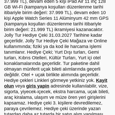
37.999 TL), devam eden 5 kişi iPad Air 11 inç 128
GB Wi-Fi (kampanya koşulları düzenlenme tarihi
itibariyle birim değeri: 37.999 TL), devam eden 10
kişi Apple Watch Series 11 Alüminyum 42 mm GPS
(kampanya koşulları düzenlenme tarihi itibariyle
birim değeri: 21.999 TL) ikramiyesi kazanacaktır.
Jolly Tur Hediye Çeki 31.03.2027 Tarihine kadar
geçerlidir. Jolly Tur Hediye Çeki Mağaza ve Online
kullanımında; fiziki ya da kod ile harcama işlemi
tanımlanır. Hediye Çeki; Yurt Dışı turları, Gemi
turları, Kıbrıs Otelleri, Kültür Turları, Yurt içi otel
konaklamalarında geçerlidir. Tur paketine dahil
olmayan münferit uçak bileti alımlarında geçerli
değildir. Otel + uçak birlikte alımında geçerlidir.
Hediye çekleri Linkleri görmeye yetkiniz yok.
Kayit
olun
veya
giris yapin
adresinde kullanılabilir, vize,
sigorta, yiyecek-içecek, ekstra harcama, uçak bileti,
araç kiralama, ulaşım ve müze ören yeri girişlerini
kapsamaz. Hediye çeki 3. kişilere devredilemez,
paraya çevrilemez. Hediye çeki üzerinde yazan
tutardan daha az tutarda bir satın alım yapılması