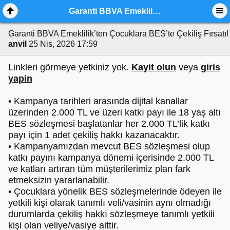
Garanti BBVA Emeklilik’ten Çocuklara BES’te Çekiliş Fırsatı!
Garanti BBVA Emeklilik’ten Çocuklara BES’te Çekiliş Fırsatı
anvil
25 Nis, 2026 17:59
Linkleri görmeye yetkiniz yok.
Kayit olun
veya
giris
yapin
• Kampanya tarihleri arasında dijital kanallar
üzerinden 2.000 TL ve üzeri katkı payı ile 18 yaş altı
BES sözleşmesi başlatanlar her 2.000 TL’lik katkı
payı için 1 adet çekiliş hakkı kazanacaktır.
• Kampanyamızdan mevcut BES sözleşmesi olup
katkı payını kampanya dönemi içerisinde 2.000 TL
ve katları artıran tüm müşterilerimiz plan fark
etmeksizin yararlanabilir.
• Çocuklara yönelik BES sözleşmelerinde ödeyen ile
yetkili kişi olarak tanımlı veli/vasinin aynı olmadığı
durumlarda çekiliş hakkı sözleşmeye tanımlı yetkili
kişi olan veliye/vasiye aittir.