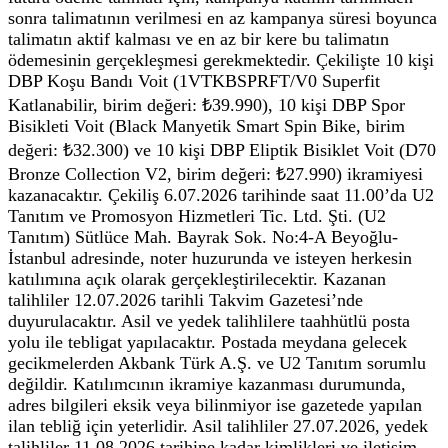
sonra talimatının verilmesi en az kampanya süresi boyunca
talimatın aktif kalması ve en az bir kere bu talimatın
ödemesinin gerçekleşmesi gerekmektedir. Çekilişte 10 kişi
DBP Koşu Bandı Voit (1VTKBSPRFT/V0 Superfit
Katlanabilir, birim değeri: ₺39.990), 10 kişi DBP Spor
Bisikleti Voit (Black Manyetik Smart Spin Bike, birim
değeri: ₺32.300) ve 10 kişi DBP Eliptik Bisiklet Voit (D70
Bronze Collection V2, birim değeri: ₺27.990) ikramiyesi
kazanacaktır. Çekiliş 6.07.2026 tarihinde saat 11.00’da U2
Tanıtım ve Promosyon Hizmetleri Tic. Ltd. Şti. (U2
Tanıtım) Sütlüce Mah. Bayrak Sok. No:4-A Beyoğlu-
İstanbul adresinde, noter huzurunda ve isteyen herkesin
katılımına açık olarak gerçekleştirilecektir. Kazanan
talihliler 12.07.2026 tarihli Takvim Gazetesi’nde
duyurulacaktır. Asil ve yedek talihlilere taahhütlü posta
yolu ile tebligat yapılacaktır. Postada meydana gelecek
gecikmelerden Akbank Türk A.Ş. ve U2 Tanıtım sorumlu
değildir. Katılımcının ikramiye kazanması durumunda,
adres bilgileri eksik veya bilinmiyor ise gazetede yapılan
ilan tebliğ için yeterlidir. Asil talihliler 27.07.2026, yedek
talihliler 11.08.2026 tarihine kadar kimlikleri ve iletişim