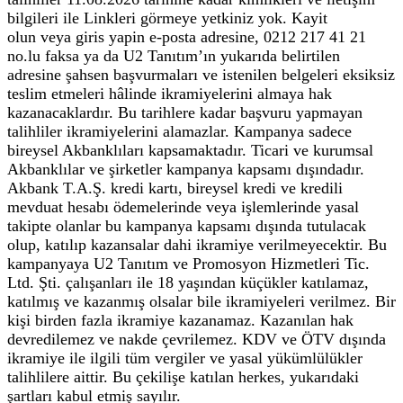
bilgileri ile Linkleri görmeye yetkiniz yok. Kayit
olun veya giris yapin e-posta adresine, 0212 217 41 21
no.lu faksa ya da U2 Tanıtım’ın yukarıda belirtilen
adresine şahsen başvurmaları ve istenilen belgeleri eksiksiz
teslim etmeleri hâlinde ikramiyelerini almaya hak
kazanacaklardır. Bu tarihlere kadar başvuru yapmayan
talihliler ikramiyelerini alamazlar. Kampanya sadece
bireysel Akbanklıları kapsamaktadır. Ticari ve kurumsal
Akbanklılar ve şirketler kampanya kapsamı dışındadır.
Akbank T.A.Ş. kredi kartı, bireysel kredi ve kredili
mevduat hesabı ödemelerinde veya işlemlerinde yasal
takipte olanlar bu kampanya kapsamı dışında tutulacak
olup, katılıp kazansalar dahi ikramiye verilmeyecektir. Bu
kampanyaya U2 Tanıtım ve Promosyon Hizmetleri Tic.
Ltd. Şti. çalışanları ile 18 yaşından küçükler katılamaz,
katılmış ve kazanmış olsalar bile ikramiyeleri verilmez. Bir
kişi birden fazla ikramiye kazanamaz. Kazanılan hak
devredilemez ve nakde çevrilemez. KDV ve ÖTV dışında
ikramiye ile ilgili tüm vergiler ve yasal yükümlülükler
talihlilere aittir. Bu çekilişe katılan herkes, yukarıdaki
şartları kabul etmiş sayılır.