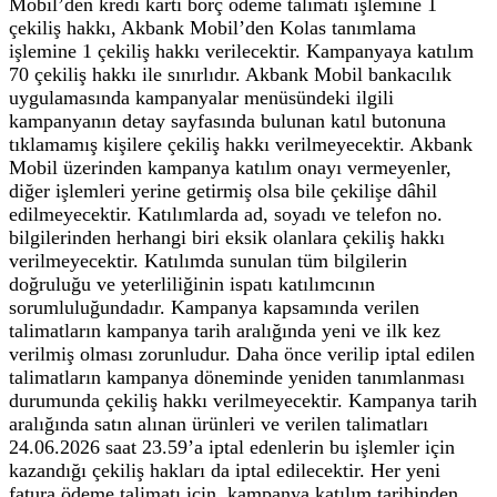
Mobil’den kredi kartı borç ödeme talimatı işlemine 1
çekiliş hakkı, Akbank Mobil’den Kolas tanımlama
işlemine 1 çekiliş hakkı verilecektir. Kampanyaya katılım
70 çekiliş hakkı ile sınırlıdır. Akbank Mobil bankacılık
uygulamasında kampanyalar menüsündeki ilgili
kampanyanın detay sayfasında bulunan katıl butonuna
tıklamamış kişilere çekiliş hakkı verilmeyecektir. Akbank
Mobil üzerinden kampanya katılım onayı vermeyenler,
diğer işlemleri yerine getirmiş olsa bile çekilişe dâhil
edilmeyecektir. Katılımlarda ad, soyadı ve telefon no.
bilgilerinden herhangi biri eksik olanlara çekiliş hakkı
verilmeyecektir. Katılımda sunulan tüm bilgilerin
doğruluğu ve yeterliliğinin ispatı katılımcının
sorumluluğundadır. Kampanya kapsamında verilen
talimatların kampanya tarih aralığında yeni ve ilk kez
verilmiş olması zorunludur. Daha önce verilip iptal edilen
talimatların kampanya döneminde yeniden tanımlanması
durumunda çekiliş hakkı verilmeyecektir. Kampanya tarih
aralığında satın alınan ürünleri ve verilen talimatları
24.06.2026 saat 23.59’a iptal edenlerin bu işlemler için
kazandığı çekiliş hakları da iptal edilecektir. Her yeni
fatura ödeme talimatı için, kampanya katılım tarihinden