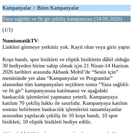
Kampanyalar > Biten Kampanyalar
Yaza sağlıklı ve fit gir çekiliş kampanyası (14.06.2026)
(1/1)
NumismatikTV
:
Linkleri görmeye yetkiniz yok. Kayit olun veya giris yapin
Koşu bandı, spor bisikleti ve eliptik bisikletin dâhil olduğu
30 hediyeden birine sahip olmak için 21 Nisan-14 Haziran
2026 tarihleri arasında Akbank Mobil’de “Senin için”
menüsünde yer alan “Kampanyalar ve Programlar”
alanından tüm kampanyaları seçtikten sonra “Yaza sağlıklı
ve fit gir” kampanyasına katılmanız ve aşağıdaki
bankacılık işlemlerini yapmanız yeterli. Kampanyaya
katılım 70 çekiliş hakkı ile sınırlıdır. Kampanyaya katılım
sonrası belirlenen bankacılık işlemlerini tamamlayanlar
arasından yapılacak çekiliş ile 10 koşu bandı, 10 spor
bisikleti, 10 eliptik bisikleti hediye edilir.