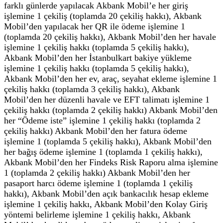
farklı günlerde yapılacak Akbank Mobil’e her giriş
işlemine 1 çekiliş (toplamda 20 çekiliş hakkı), Akbank
Mobil’den yapılacak her QR ile ödeme işlemine 1
(toplamda 20 çekiliş hakkı), Akbank Mobil’den her havale
işlemine 1 çekiliş hakkı (toplamda 5 çekiliş hakkı),
Akbank Mobil’den her İstanbulkart bakiye yükleme
işlemine 1 çekiliş hakkı (toplamda 5 çekiliş hakkı),
Akbank Mobil’den her ev, araç, seyahat ekleme işlemine 1
çekiliş hakkı (toplamda 3 çekiliş hakkı), Akbank
Mobil’den her düzenli havale ve EFT talimatı işlemine 1
çekiliş hakkı (toplamda 2 çekiliş hakkı) Akbank Mobil’den
her “Ödeme iste” işlemine 1 çekiliş hakkı (toplamda 2
çekiliş hakkı) Akbank Mobil’den her fatura ödeme
işlemine 1 (toplamda 5 çekiliş hakkı), Akbank Mobil’den
her bağış ödeme işlemine 1 (toplamda 1 çekiliş hakkı),
Akbank Mobil’den her Findeks Risk Raporu alma işlemine
1 (toplamda 2 çekiliş hakkı) Akbank Mobil’den her
pasaport harcı ödeme işlemine 1 (toplamda 1 çekiliş
hakkı), Akbank Mobil’den açık bankacılık hesap ekleme
işlemine 1 çekiliş hakkı, Akbank Mobil’den Kolay Giriş
yöntemi belirleme işlemine 1 çekiliş hakkı, Akbank