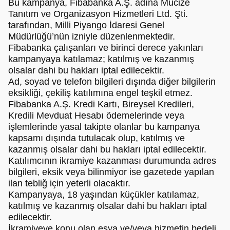
Bu kampanya, Fibabanka A.Ş. adına Mucize
Tanıtım ve Organizasyon Hizmetleri Ltd. Şti.
tarafından, Milli Piyango İdaresi Genel
Müdürlüğü’nün izniyle düzenlenmektedir.
Fibabanka çalışanları ve birinci derece yakınları
kampanyaya katılamaz; katılmış ve kazanmış
olsalar dahi bu hakları iptal edilecektir.
Ad, soyad ve telefon bilgileri dışında diğer bilgilerin
eksikliği, çekiliş katılımına engel teşkil etmez.
Fibabanka A.Ş. Kredi Kartı, Bireysel Kredileri,
Kredili Mevduat Hesabı ödemelerinde veya
işlemlerinde yasal takipte olanlar bu kampanya
kapsamı dışında tutulacak olup, katılmış ve
kazanmış olsalar dahi bu hakları iptal edilecektir.
Katılımcının ikramiye kazanması durumunda adres
bilgileri, eksik veya bilinmiyor ise gazetede yapılan
ilan tebliğ için yeterli olacaktır.
Kampanyaya, 18 yaşından küçükler katılamaz,
katılmış ve kazanmış olsalar dahi bu hakları iptal
edilecektir.
İkramiyeye konu olan eşya ve/veya hizmetin bedeli