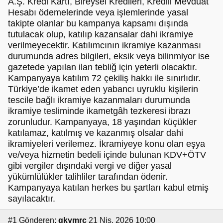
A.Ş. Kredi Kartı, Bireysel Kredileri, Kredili Mevduat
Hesabı ödemelerinde veya işlemlerinde yasal
takipte olanlar bu kampanya kapsamı dışında
tutulacak olup, katılıp kazansalar dahi ikramiye
verilmeyecektir. Katılımcının ikramiye kazanması
durumunda adres bilgileri, eksik veya bilinmiyor ise
gazetede yapılan ilan tebliğ için yeterli olacaktır.
Kampanyaya katılım 72 çekiliş hakkı ile sınırlıdır.
Türkiye’de ikamet eden yabancı uyruklu kişilerin
tescile bağlı ikramiye kazanmaları durumunda
ikramiye tesliminde ikametgâh tezkeresi ibrazı
zorunludur. Kampanyaya, 18 yaşından küçükler
katılamaz, katılmış ve kazanmış olsalar dahi
ikramiyeleri verilemez. İkramiyeye konu olan eşya
ve/veya hizmetin bedeli içinde bulunan KDV+ÖTV
gibi vergiler dışındaki vergi ve diğer yasal
yükümlülükler talihliler tarafından ödenir.
Kampanyaya katılan herkes bu şartları kabul etmiş
sayılacaktır.
#1
Gönderen:
gkymrc
21 Nis, 2026 10:00