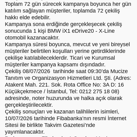
Toplam 72 gün sürecek kampanya boyunca her gün
katılım sağlayan müşteriler, toplamda 72 çekiliş
hakkı elde edebilir.
Kampanya sona erdiğinde gerçekleşecek çekiliş
sonucunda 1 kişi BMW iX1 eDrive20 - X-Line
otomobil kazanacaktır.
Kampanya süresi boyunca, mevcut ve yeni bireysel
müşteriler belirtilen koşulları yerine getirdiklerinde
çekilişe katılabileceklerdir. Ticari ve Kurumsal
müşteriler kampanya kapsamı dışındadır.
Çekiliş 08/07/2026 tarihinde saat 09:30’da Mucize
Tanıtım ve Organizasyon Hizmetleri Ltd. Şti. (Adres:
Atakent Mah. 221. Sok. Rota Office No: 3A D: 16
Küçükçekmece / İstanbul, Tel: 0212 275 18 08)
adresinde, noter huzurunda ve halka açık olarak
gerçekleştirilecektir.
Çekiliş sonuçları ve kazanan talihlilerin isimleri,
10/07/2026 tarihinde Fibabanka’nın resmi İnternet
Sitesi ile birlikte Takvim Gazetesi’nde
yayımlanacaktır.