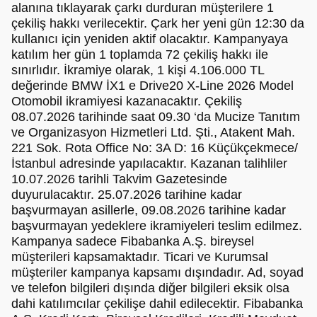
alanına tıklayarak çarkı durduran müşterilere 1
çekiliş hakkı verilecektir. Çark her yeni gün 12:30 da
kullanıcı için yeniden aktif olacaktır. Kampanyaya
katılım her gün 1 toplamda 72 çekiliş hakkı ile
sınırlıdır. İkramiye olarak, 1 kişi 4.106.000 TL
değerinde BMW İX1 e Drive20 X-Line 2026 Model
Otomobil ikramiyesi kazanacaktır. Çekiliş
08.07.2026 tarihinde saat 09.30 ‘da Mucize Tanıtım
ve Organizasyon Hizmetleri Ltd. Şti., Atakent Mah.
221 Sok. Rota Office No: 3A D: 16 Küçükçekmece/
İstanbul adresinde yapılacaktır. Kazanan talihliler
10.07.2026 tarihli Takvim Gazetesinde
duyurulacaktır. 25.07.2026 tarihine kadar
başvurmayan asillerle, 09.08.2026 tarihine kadar
başvurmayan yedeklere ikramiyeleri teslim edilmez.
Kampanya sadece Fibabanka A.Ş. bireysel
müşterileri kapsamaktadır. Ticari ve Kurumsal
müşteriler kampanya kapsamı dışındadır. Ad, soyad
ve telefon bilgileri dışında diğer bilgileri eksik olsa
dahi katılımcılar çekilişe dahil edilecektir. Fibabanka