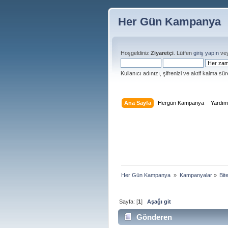
Her Gün Kampanya
Hoşgeldiniz
Ziyaretçi
. Lütfen
giriş yapın
ve
Kullanıcı adınızı, şifrenizi ve aktif kalma süre
Ana Sayfa
Hergün Kampanya
Yardı
Her Gün Kampanya 
»
Kampanyalar
»
Bit
Sayfa: [
1
]
Aşağı git
Gönderen