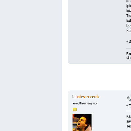
do
ipt
kaz
Tic
kat
bed
Kam
«
S
Pa
Lin
cleverzeek
Yeni Kampanyacı
«
Y
Ka
sa
Teş