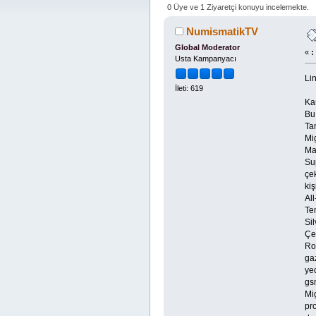
4832 defa)
0 Üye ve 1 Ziyaretçi konuyu incelemekte.
NumismatikTV
Global Moderator
«
:
Usta Kampanyacı
Lin
İleti: 619
Ka
Bu
Ta
Mig
Ma
Sup
çe
ki
All
Te
Sil
Çe
Ro
ga
ye
gsm
Mi
pr