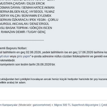
 MUSTAFA ÇAVDAR / DILEK ERCIK
 OSMAN DAYAN / SENIHA HATICE AKMAN
 BERNA BILGEN KILIÇ / AYSEGÜL YILMAZ
 DERYA YALÇIN / BÜNYAMIN EYLEMEK
 SERKAN ÖZKARACA / IPEK YEGIN - ÇORLU
 NURGUL AKCAALAN / DENIZ ERGÜL
 ASLI BASAK TOPRAK / GÖKÇEN ISCEN
. RAMAZAN DEMIR / TUGAY GENÇ
----------------------------------------------
emli Başvuru Notları:
sil talihlilerin en geç 02.06.2026, yedek talihlilerin ise en geç 17.06.2026 tarihine 
it olun
veya
giris yapin
" e-posta adresine nüfus cüzdan fotokopilerini ve gerekli e
rekmektedir.
kramiyelerin son teslim tarihi 26.06.2026'dır.
ukluğundan beri çekilişleri kovalayan ancak henüz küçük hediyeler haricinde bir şey kazan
ellikle araba) bir adam.
en Kampanyalar
(Moderatör:
gamzemehmet
) »
Migros 500 TL Superfresh Alışverişine 1 Çeki