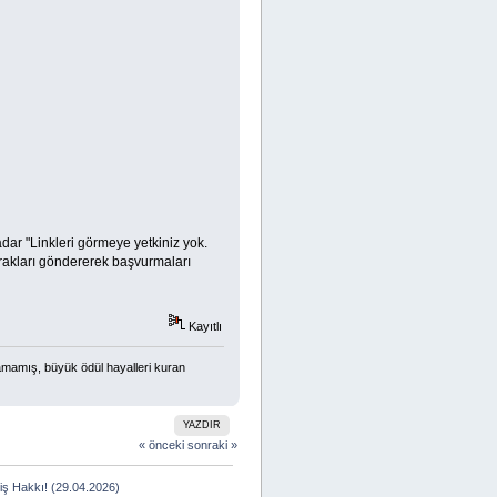
kadar "Linkleri görmeye yetkiniz yok.
vrakları göndererek başvurmaları
Kayıtlı
amamış, büyük ödül hayalleri kuran
YAZDIR
« önceki
sonraki »
liş Hakkı! (29.04.2026)