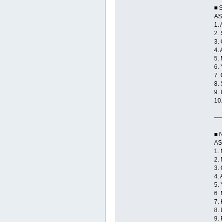
■ 
AS
1.
2.
3.
4.
5.
6.
7.
8.
9.
10
----
■ N
AS
1.
2.
3.
4.
5.
6.
7.
8.
9.