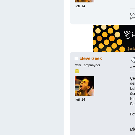
İleti: 14
Çoc
(öz
cleverzeek
Yeni Kampanyacı
«
Y
Çe
ge
bu
üc
Kaz
İleti: 14
Be
Fo
Mİ