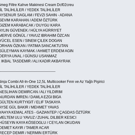
Smeg Filtre Kahve Makinesi Cream Dcf02creu
İL TALİHLİLER / YEDEK TALİHLİLER
 AYSENUR SAGLAM / FEVZI SAHIN - ADANA
 SEVIM KARAHAN / ADEM ÖZTÜRK
 GIZEM KARABACAK / DUYGU KARA
 AYLIN GÜVENEK / HÜLYA HÜRRIYET
 MERVE GÖNÜL / YAVUZ IBRAHIM ÖZCAN
 YÜCEL ESEN / SINEM ÇILEK DOGAN
 ORHAN ÖZKAN / FATIMA SANCAKTUTAN
 SÜLEYMAN KAYMAK / AHMET ERDEM AGIN
 DERYA UNAL / GÜNSU USANMAZ
. IKBAL TASDEMIR / ALI KADIR AKBAYRAK
----------------------------------------------
inja Combi All-In-One 12,5L Multicooker Fırın ve Az Yağlı Pişirici
İL TALİHLİLER / YEDEK TALİHLİLER
 NESLIHAN DEMIRCAN / ALI YILDIRIM
 NURDAN IMREN / DAMLA EZGI BIGA
 GÜLTEN KURTYIGIT / ELIF TASKAYA
 AYSE GÜL BAKIR / MEHMET YAVAS
 YAHYA KEMAL ATES - GAZIANTEP / ÇAGDAS ÖZTÜRK
 MELTEM ULU YAVUZ / ZUHAL DILBER KESICI
 HÜSEYIN KAYA KÖSEOGLU / CEYLAN OKUDAN
 DEMET KAYIR / TAMER ACAR
 RECEP DEMIR / NERMIN ERTÜRK