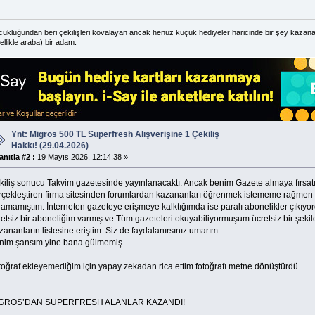
ukluğundan beri çekilişleri kovalayan ancak henüz küçük hediyeler haricinde bir şey kazan
ellikle araba) bir adam.
Ynt: Migros 500 TL Superfresh Alışverişine 1 Çekiliş
Hakkı! (29.04.2026)
anıtla #2 :
19 Mayıs 2026, 12:14:38 »
kiliş sonucu Takvim gazetesinde yayınlanacaktı. Ancak benim Gazete almaya fırsatım
rçekleştiren firma sitesinden forumlardan kazananları öğrenmek istememe rağmen bir
lamamıştım. İnterneten gazeteye erişmeye kalktığımda ise paralı abonelikler çıkıyo
retsiz bir aboneliğim varmış ve Tüm gazeteleri okuyabiliyormuşum ücretsiz bir şeki
ananların listesine eriştim. Siz de faydalanırsınız umarım.
nim şansım yine bana gülmemiş
toğraf ekleyemediğim için yapay zekadan rica ettim fotoğrafı metne dönüştürdü.
GROS’DAN SUPERFRESH ALANLAR KAZANDI!