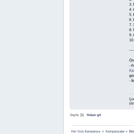
3.
4.
5.
6.
7.
8.
9.
10
----
Ön
- A
Kay
ge
- İ
Çoc
(öz
Sayfa: [
1
]
Yukarı git
Her Gün Kampanya 
»
Kampanyalar
»
Bit