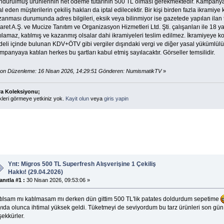
ndurulmuş ürünlerinin net ödeme tutarının 500 TL olması gerekmektedir. Kampanya ta
al eden müşterilerin çekiliş hakları da iptal edilecektir. Bir kişi birden fazla ikrami
anması durumunda adres bilgileri, eksik veya bilinmiyor ise gazetede yapılan ilan teb
aret A.Ş. ve Mucize Tanıtım ve Organizasyon Hizmetleri Ltd. Şti. çalışanları ile 1
ılamaz, katılmış ve kazanmış olsalar dahi ikramiyeleri teslim edilmez. İkramiyeye 
eli içinde bulunan KDV+ÖTV gibi vergiler dışındaki vergi ve diğer yasal yükümlülükle
panyaya katılan herkes bu şartları kabul etmiş sayılacaktır. Görseller temsilidir.
on Düzenleme: 16 Nisan 2026, 14:29:51 Gönderen: NumismatikTV
»
ra Koleksiyonu;
kleri görmeye yetkiniz yok.
Kayit olun
veya
giris yapin
Ynt: Migros 500 TL Superfresh Alışverişine 1 Çekiliş
Hakkı! (29.04.2026)
anıtla #1 :
30 Nisan 2026, 09:53:06 »
tılsam mı katılmasam mı derken dün gittim 500 TL'lik patates doldurdum sepetime
yıda olunca ihtimal yüksek geldi. Tüketmeyi de seviyordum bu tarz ürünleri son gün
ekkürler.