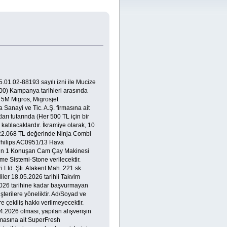
01.02-88193 sayılı izni ile Mucize
00) Kampanya tarihleri arasında
, 5M Migros, Migrosjet
anayi ve Tic. A.Ş. firmasına ait
rı tutarında (Her 500 TL için bir
tılacaklardır. İkramiye olarak, 10
 22.068 TL değerinde Ninja Combi
e Philips AC0951/13 Hava
4 in 1 Konuşan Cam Çay Makinesi
me Sistemi-Stone verilecektir.
Ltd. Şti. Atakent Mah. 221 sk.
ler 18.05.2026 tarihli Takvim
.2026 tarihine kadar başvurmayan
rilere yöneliktir. Ad/Soyad ve
 çekiliş hakkı verilmeyecektir.
.2026 olması, yapılan alışverişin
rmasına ait SuperFresh