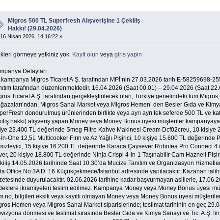
Migros 500 TL Superfresh Alışverişine 1 Çekiliş
Hakkı! (29.04.2026)
16 Nisan 2026, 14:16:22 »
kleri görmeye yetkiniz yok.
Kayit olun
veya
giris yapin
mpanya Detayları
 kampanya Migros Ticaret A.Ş. tarafından MPİ’nin 27.03.2026 tarih E-58259698-255.
nıtım tarafından düzenlenmektedir. 16.04.2026 (Saat 00.01) – 29.04.2026 (Saat 22.
ros Ticaret A.Ş. tarafından gerçekleştirilecek olan; Türkiye genelindeki tüm Migros
ğazaları’ndan, Migros Sanal Market veya Migros Hemen’ den Besler Gıda ve Kimya S
erFresh dondurulmuş ürünlerinden birlikte veya ayrı ayrı tek seferde 500 TL ve katla
kiliş hakkı) alışveriş yapan Money veya Money Bonus üyesi müşteriler kampanyaya ka
şiye 23.400 TL değerinde Smeg Filtre Kahve Makinesi Cream Dcf02creu, 10 kişiye
-İn-One 12,5L Multicooker Fırın ve Az Yağlı Pişirici, 10 kişiye 15.600 TL değerind
mizleyici, 15 kişiye 16.200 TL değerinde Karaca Çaysever Robotea Pro Connect 
ver, 20 kişiye 18.800 TL değerinde Ninja Crispi 4-in-1 Taşınabilir Cam Hazneli Pişir
kiliş 14.05.2026 tarihinde Saat 10.30’da Mucize Tanıtım ve Organizasyon Hizmetleri 
ta Office No:3A D: 16 Küçükçekmece/İstanbul adresinde yapılacaktır. Kazanan talihli
zetesinde duyurulacaktır. 02.06.2026 tarihine kadar başvurmayan asillerle, 17.06
deklere ikramiyeleri teslim edilmez. Kampanya Money veya Money Bonus üyesi müşte
 no, bilgileri eksik veya kayıtlı olmayan Money veya Money Bonus üyesi müşterilere
gros Hemen veya Migros Sanal Market siparişlerinde; teslimat tarihinin en geç 29.04
ovizyona dönmesi ve teslimat sırasında Besler Gıda ve Kimya Sanayi ve Tic. A.Ş. fi