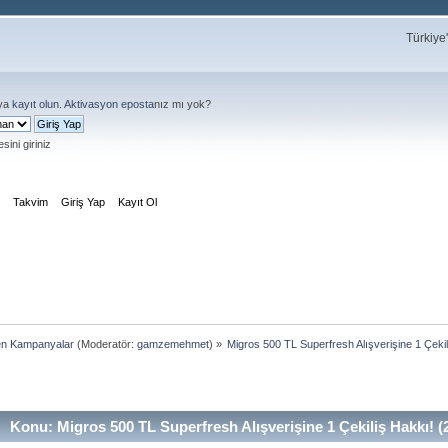
Türkiye
ya
kayıt olun
.
Aktivasyon eposta
nız mı yok?
sini giriniz
m
Takvim
Giriş Yap
Kayıt Ol
en Kampanyalar
(Moderatör:
gamzemehmet
) »
Migros 500 TL Superfresh Alışverişine 1 Çeki
Konu: Migros 500 TL Superfresh Alışverişine 1 Çekiliş Hakkı! 