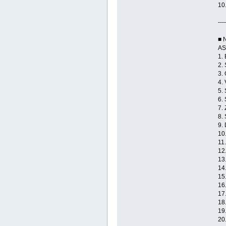
10
----
■ 
AS
1.
2.
3.
4.
5.
6.
7.
8.
9.
10
11
12
13
14
15
16
17
18
19
20