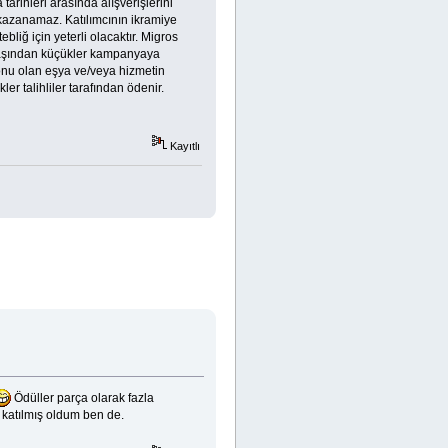
rihleri arasında alışverişlerini
ye kazanamaz. Katılımcının ikramiye
liğ için yeterli olacaktır. Migros
8 yaşından küçükler kampanyaya
konu olan eşya ve/veya hizmetin
r talihliler tarafından ödenir.
Kayıtlı
Ödüller parça olarak fazla
 katılmış oldum ben de.