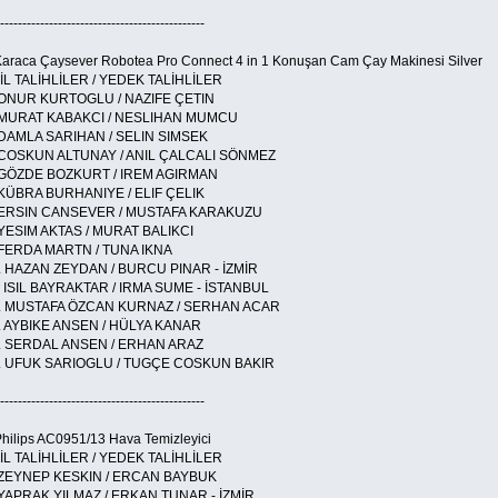
----------------------------------------------
Karaca Çaysever Robotea Pro Connect 4 in 1 Konuşan Cam Çay Makinesi Silver
İL TALİHLİLER / YEDEK TALİHLİLER
 ONUR KURTOGLU / NAZIFE ÇETIN
 MURAT KABAKCI / NESLIHAN MUMCU
 DAMLA SARIHAN / SELIN SIMSEK
 COSKUN ALTUNAY / ANIL ÇALCALI SÖNMEZ
 GÖZDE BOZKURT / IREM AGIRMAN
 KÜBRA BURHANIYE / ELIF ÇELIK
 ERSIN CANSEVER / MUSTAFA KARAKUZU
 YESIM AKTAS / MURAT BALIKCI
 FERDA MARTN / TUNA IKNA
. HAZAN ZEYDAN / BURCU PINAR - İZMİR
. ISIL BAYRAKTAR / IRMA SUME - İSTANBUL
. MUSTAFA ÖZCAN KURNAZ / SERHAN ACAR
. AYBIKE ANSEN / HÜLYA KANAR
. SERDAL ANSEN / ERHAN ARAZ
. UFUK SARIOGLU / TUGÇE COSKUN BAKIR
----------------------------------------------
Philips AC0951/13 Hava Temizleyici
İL TALİHLİLER / YEDEK TALİHLİLER
 ZEYNEP KESKIN / ERCAN BAYBUK
 YAPRAK YILMAZ / ERKAN TUNAR - İZMİR