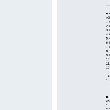
----
■ 
AS
1.
2.
3.
4.
5.
6.
7.
8.
9.
10
11
12
13
14
15
----
■ 
AS
1.
2.