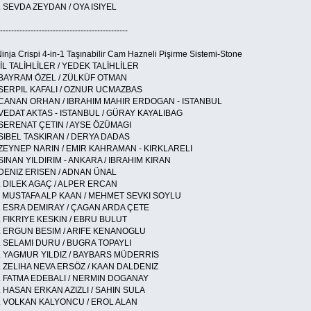
. SEVDA ZEYDAN / OYA ISIYEL
----------------------------------------------
Ninja Crispi 4-in-1 Taşınabilir Cam Hazneli Pişirme Sistemi-Stone
İL TALİHLİLER / YEDEK TALİHLİLER
 BAYRAM ÖZEL / ZÜLKÜF OTMAN
 SERPIL KAFALI / OZNUR UCMAZBAS
 CANAN ORHAN / IBRAHIM MAHIR ERDOGAN - ISTANBUL
 VEDAT AKTAS - ISTANBUL / GÜRAY KAYALIBAG
 SERENAT ÇETIN / AYSE ÖZÜMAGI
 SIBEL TASKIRAN / DERYA DADAS
 ZEYNEP NARIN / EMIR KAHRAMAN - KIRKLARELI
 SINAN YILDIRIM - ANKARA / IBRAHIM KIRAN
 DENIZ ERISEN / ADNAN ÜNAL
. DILEK AGAÇ / ALPER ERCAN
. MUSTAFA ALP KAAN / MEHMET SEVKI SOYLU
. ESRA DEMIRAY / ÇAGAN ARDA ÇETE
. FIKRIYE KESKIN / EBRU BULUT
. ERGUN BESIM / ARIFE KENANOGLU
. SELAMI DURU / BUGRA TOPAYLI
. YAGMUR YILDIZ / BAYBARS MÜDERRIS
. ZELIHA NEVA ERSÖZ / KAAN DALDENIZ
. FATMA EDEBALI / NERMIN DOGANAY
. HASAN ERKAN AZIZLI / SAHIN SULA
. VOLKAN KALYONCU / EROL ALAN