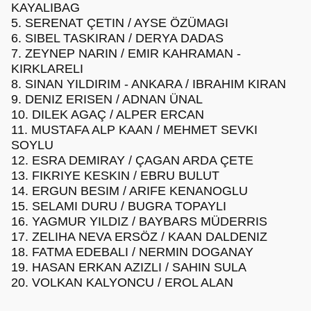
KAYALIBAG
5. SERENAT ÇETIN / AYSE ÖZÜMAGI
6. SIBEL TASKIRAN / DERYA DADAS
7. ZEYNEP NARIN / EMIR KAHRAMAN -
KIRKLARELI
8. SINAN YILDIRIM - ANKARA / IBRAHIM KIRAN
9. DENIZ ERISEN / ADNAN ÜNAL
10. DILEK AGAÇ / ALPER ERCAN
11. MUSTAFA ALP KAAN / MEHMET SEVKI
SOYLU
12. ESRA DEMIRAY / ÇAGAN ARDA ÇETE
13. FIKRIYE KESKIN / EBRU BULUT
14. ERGUN BESIM / ARIFE KENANOGLU
15. SELAMI DURU / BUGRA TOPAYLI
16. YAGMUR YILDIZ / BAYBARS MÜDERRIS
17. ZELIHA NEVA ERSÖZ / KAAN DALDENIZ
18. FATMA EDEBALI / NERMIN DOGANAY
19. HASAN ERKAN AZIZLI / SAHIN SULA
20. VOLKAN KALYONCU / EROL ALAN