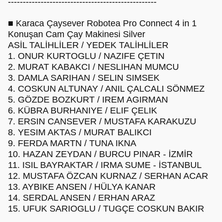
--------------------------------------------------
■ Karaca Çaysever Robotea Pro Connect 4 in 1
Konuşan Cam Çay Makinesi Silver
ASİL TALİHLİLER / YEDEK TALİHLİLER
1. ONUR KURTOGLU / NAZIFE ÇETIN
2. MURAT KABAKCI / NESLIHAN MUMCU
3. DAMLA SARIHAN / SELIN SIMSEK
4. COSKUN ALTUNAY / ANIL ÇALCALI SÖNMEZ
5. GÖZDE BOZKURT / IREM AGIRMAN
6. KÜBRA BURHANIYE / ELIF ÇELIK
7. ERSIN CANSEVER / MUSTAFA KARAKUZU
8. YESIM AKTAS / MURAT BALIKCI
9. FERDA MARTN / TUNA IKNA
10. HAZAN ZEYDAN / BURCU PINAR - İZMİR
11. ISIL BAYRAKTAR / IRMA SUME - İSTANBUL
12. MUSTAFA ÖZCAN KURNAZ / SERHAN ACAR
13. AYBIKE ANSEN / HÜLYA KANAR
14. SERDAL ANSEN / ERHAN ARAZ
15. UFUK SARIOGLU / TUGÇE COSKUN BAKIR