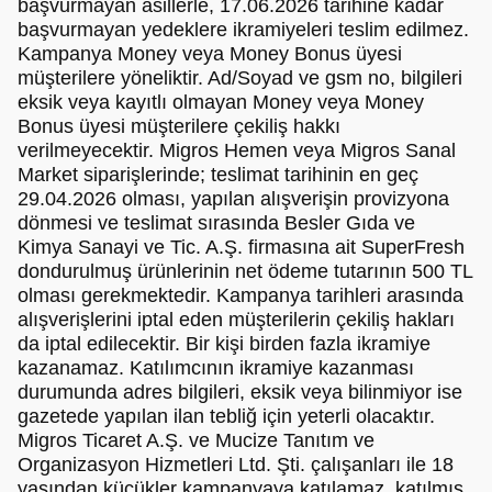
başvurmayan asillerle, 17.06.2026 tarihine kadar
başvurmayan yedeklere ikramiyeleri teslim edilmez.
Kampanya Money veya Money Bonus üyesi
müşterilere yöneliktir. Ad/Soyad ve gsm no, bilgileri
eksik veya kayıtlı olmayan Money veya Money
Bonus üyesi müşterilere çekiliş hakkı
verilmeyecektir. Migros Hemen veya Migros Sanal
Market siparişlerinde; teslimat tarihinin en geç
29.04.2026 olması, yapılan alışverişin provizyona
dönmesi ve teslimat sırasında Besler Gıda ve
Kimya Sanayi ve Tic. A.Ş. firmasına ait SuperFresh
dondurulmuş ürünlerinin net ödeme tutarının 500 TL
olması gerekmektedir. Kampanya tarihleri arasında
alışverişlerini iptal eden müşterilerin çekiliş hakları
da iptal edilecektir. Bir kişi birden fazla ikramiye
kazanamaz. Katılımcının ikramiye kazanması
durumunda adres bilgileri, eksik veya bilinmiyor ise
gazetede yapılan ilan tebliğ için yeterli olacaktır.
Migros Ticaret A.Ş. ve Mucize Tanıtım ve
Organizasyon Hizmetleri Ltd. Şti. çalışanları ile 18
yaşından küçükler kampanyaya katılamaz, katılmış