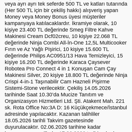
veya ayrı ayrı tek seferde 500 TL ve katları tutarında
(Her 500 TL için bir çekiliş hakkı) alışveriş yapan
Money veya Money Bonus üyesi müşteriler
kampanyaya katılacaklardır. İkramiye olarak, 10
kişiye 23.400 TL değerinde Smeg Filtre Kahve
Makinesi Cream Dcf02creu, 10 kişiye 22.068 TL
değerinde Ninja Combi All-İn-One 12,5L Multicooker
Fırın ve Az Yağlı Pişirici, 10 kişiye 15.600 TL
değerinde Philips AC0951/13 Hava Temizleyici, 15
kişiye 16.200 TL değerinde Karaca Çaysever
Robotea Pro Connect 4 in 1 Konuşan Cam Çay
Makinesi Silver, 20 kişiye 18.800 TL değerinde Ninja
Crispi 4-in-1 Taşınabilir Cam Hazneli Pişirme
Sistemi-Stone verilecektir. Çekiliş 14.05.2026
tarihinde Saat 10.30’da Mucize Tanıtım ve
Organizasyon Hizmetleri Ltd. Şti. Atakent Mah. 221
sk. Rota Office No:3A D: 16 Küçükçekmece/İstanbul
adresinde yapılacaktır. Kazanan talihliler
18.05.2026 tarihli Takvim gazetesinde
duyurulacaktır. 02.06.2026 tarihine kadar