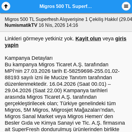
Migros 500 TL Superfresh Alışverişine 1 Çekiliş Hakkı! (29.04.2026)
Migros 500 TL Superfresh Alışverişine 1 Çekiliş Hakkı! (29.0
NumismatikTV
16 Nis, 2026 14:16
Linkleri görmeye yetkiniz yok.
Kayit olun
veya
giris
yapin
Kampanya Detayları
Bu kampanya Migros Ticaret A.Ş. tarafından
MPİ’nin 27.03.2026 tarih E-58259698-255.01.02-
88193 sayılı izni ile Mucize Tanıtım tarafından
düzenlenmektedir. 16.04.2026 (Saat 00.01) –
29.04.2026 (Saat 22.00) Kampanya tarihleri
arasında Migros Ticaret A.Ş. tarafından
gerçekleştirilecek olan; Türkiye genelindeki tüm
Migros, 5M Migros, Migrosjet Mağazaları’ndan,
Migros Sanal Market veya Migros Hemen’ den
Besler Gıda ve Kimya Sanayi ve Tic. A.Ş. firmasına
ait SuperFresh dondurulmuş ürünlerinden birlikte