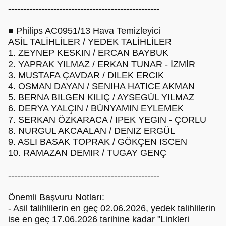
--------------------------------------------------
■ Philips AC0951/13 Hava Temizleyici
ASİL TALİHLİLER / YEDEK TALİHLİLER
1. ZEYNEP KESKIN / ERCAN BAYBUK
2. YAPRAK YILMAZ / ERKAN TUNAR - İZMİR
3. MUSTAFA ÇAVDAR / DILEK ERCIK
4. OSMAN DAYAN / SENIHA HATICE AKMAN
5. BERNA BILGEN KILIÇ / AYSEGÜL YILMAZ
6. DERYA YALÇIN / BÜNYAMIN EYLEMEK
7. SERKAN ÖZKARACA / IPEK YEGIN - ÇORLU
8. NURGUL AKCAALAN / DENIZ ERGÜL
9. ASLI BASAK TOPRAK / GÖKÇEN ISCEN
10. RAMAZAN DEMIR / TUGAY GENÇ
--------------------------------------------------
Önemli Başvuru Notları:
- Asil talihlilerin en geç 02.06.2026, yedek talihlilerin
ise en geç 17.06.2026 tarihine kadar "Linkleri