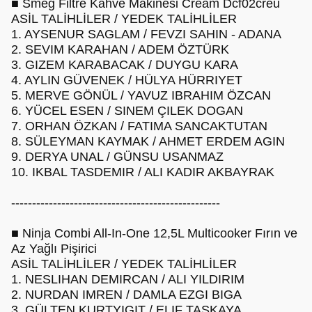
■ Smeg Filtre Kahve Makinesi Cream Dcf02creu
ASİL TALİHLİLER / YEDEK TALİHLİLER
1. AYSENUR SAGLAM / FEVZI SAHIN - ADANA
2. SEVIM KARAHAN / ADEM ÖZTÜRK
3. GIZEM KARABACAK / DUYGU KARA
4. AYLIN GÜVENEK / HÜLYA HÜRRIYET
5. MERVE GÖNÜL / YAVUZ IBRAHIM ÖZCAN
6. YÜCEL ESEN / SINEM ÇILEK DOGAN
7. ORHAN ÖZKAN / FATIMA SANCAKTUTAN
8. SÜLEYMAN KAYMAK / AHMET ERDEM AGIN
9. DERYA UNAL / GÜNSU USANMAZ
10. IKBAL TASDEMIR / ALI KADIR AKBAYRAK
--------------------------------------------------
■ Ninja Combi All-In-One 12,5L Multicooker Fırın ve
Az Yağlı Pişirici
ASİL TALİHLİLER / YEDEK TALİHLİLER
1. NESLIHAN DEMIRCAN / ALI YILDIRIM
2. NURDAN IMREN / DAMLA EZGI BIGA
3. GÜLTEN KURTYIGIT / ELIF TASKAYA