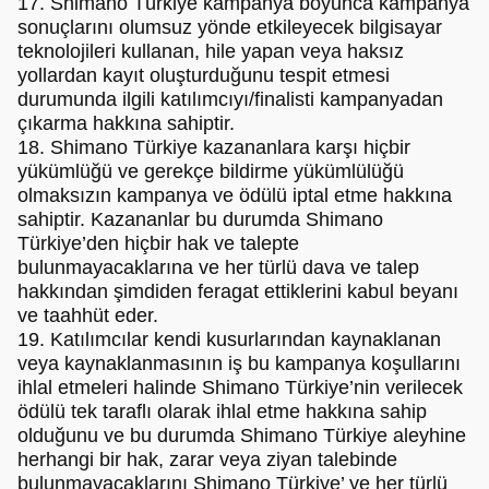
17. Shimano Türkiye kampanya boyunca kampanya
sonuçlarını olumsuz yönde etkileyecek bilgisayar
teknolojileri kullanan, hile yapan veya haksız
yollardan kayıt oluşturduğunu tespit etmesi
durumunda ilgili katılımcıyı/finalisti kampanyadan
çıkarma hakkına sahiptir.
18. Shimano Türkiye kazananlara karşı hiçbir
yükümlüğü ve gerekçe bildirme yükümlülüğü
olmaksızın kampanya ve ödülü iptal etme hakkına
sahiptir. Kazananlar bu durumda Shimano
Türkiye’den hiçbir hak ve talepte
bulunmayacaklarına ve her türlü dava ve talep
hakkından şimdiden feragat ettiklerini kabul beyanı
ve taahhüt eder.
19. Katılımcılar kendi kusurlarından kaynaklanan
veya kaynaklanmasının iş bu kampanya koşullarını
ihlal etmeleri halinde Shimano Türkiye’nin verilecek
ödülü tek taraflı olarak ihlal etme hakkına sahip
olduğunu ve bu durumda Shimano Türkiye aleyhine
herhangi bir hak, zarar veya ziyan talebinde
bulunmayacaklarını Shimano Türkiye’ ye her türlü