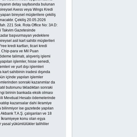
panyanın detay sayfasında bulunan
 bireysel Axess veya Wings Kredi
 yapan bireysel müşterilere çekiliş
nacaktır. Çekiliş 20.05.2026
Mah. 221 Sok. Rota Office No: 3A D:
li Takvim Gazetesinde
e kadar başvurmayan yedeklere
eysel asil kart sahibi müşterileri
 kredi kartları, ticari kredi
r. Chip-para ve Mil Puan
ödeme talimatı, alışveriş işlemi
yapılan işlemler, hisse senedi,
mleri ve yurt dışı işlemleri
a kart sahibinin iradesi dışında
Gün içinde yapılan işlemler
lemlerinden sonraki kazanımlar da
ıl butonunu tıkladıktan sonraki
ngi birinin bankada eksik olması
redili Mevduat Hesabı ödemelerinde
atılıp kazansalar dahi ikramiye
a bilinmiyor ise gazetede yapılan
, Akbank T.A.Ş. çalışanları ve 18
z. İkramiyeye konu olan eşya
yasal yükümlülükler talihliler