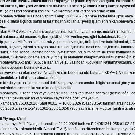
cari ve kurumsal Akbanklıların kampanya kapsamı dışında olduğunu hatırlatırız. Bi
edi kartları, bireysel ve ticari debit-banka kartları (Akbank Kart) kampanyaya dâh
ilişe asıl kart sahipleri katılabilir ve ikramiye asıl kart sahiplerine verilir.
panya tarihleri arasında yapılmış olup 13.05.2026 tarihine kadar iade, iptal veya it
adesi dışında üçüncü şahıslar tarafından yapılan alışveriş işlemlerinin kampanyaya 
eriz.
zdan APP & Akbank Mobil uygulamasında kampanyalar menüsündeki ilgili kampany
ıl butonuna tıklamamış kişilere çekiliş hakkı verilmeyeceğini hatırlatmak isteriz.
ip-para ve Mil Puan kullanılarak yapılan alışverişler, ürün iptal ve iade işlemleri,
imatı, alışveriş işlemi olmayan para transfer işlemleri, nakit çekim işlemleri, kumar
emler, hisse senedi, hazine bonosu, yatırım fonu vs. alım satımı ile kredi kartından 
emleri, SGK/vergi ödemeleri ve yurt dışı işlemlerinin kampanyaya dâhil olmadığını bi
mpanyaya, Akbank T.A.Ş. çalışanları ve 18 yaşından küçüklerin katılamayacağını, ka
ilemeyeceğini belirtmek isteriz.
ramiyeye konu olan eşya ve/veya hizmetin bedeli içinde bulunan KDV+ÖTV gibi vergi
ümlülükler talihliler tarafından ödenir.
 içinde yapılan işlemler mobildeki kampanya harcamaları bilgisine ertesi gün yansı
emlerinden sonraki kazanımlar da iptal edilir.
mpanyaya, Juzdan’dan veya Akbank Mobil’de​n katılımdan sonraki işlemler dâhil edi
zanılan çekiliş hakları kampanya sayfasında gözükmeyebilir.
 kampanya 26.03.2026 (Saat 00.01) – 10.05.2026 (Saat 23.59) tarihleri arasında Akb
.03.2026 tarih ve E-24951361-255.01.02-87963 sayılı izni ile Mucize Tanıtım taraf
li Piyango Metni
 kampanya Milli Piyango İdaresi'nin 24.03.2026 tarih ve E-24951361-255.01.02-87963
rafından düzenlenmektedir. Akbank T. A. Ş. tarafından düzenlenen bu kampanyada 
.05.2026 (Saat 23.59) kampanya tarihleri arasında Akbank T.A.Ş.’ ye ait Juzdan 