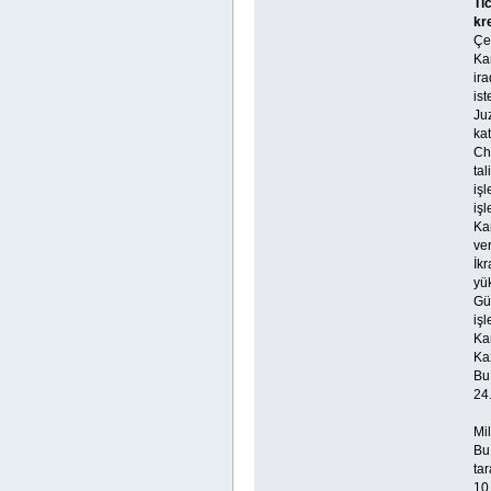
Ti
kr
Çek
Kam
ir
ist
Ju
kat
​Ch
tal
işl
işl
Ka
ver
İk
yük
Gün
işl
Ka
Ka
Bu
24
Mil
Bu
ta
10