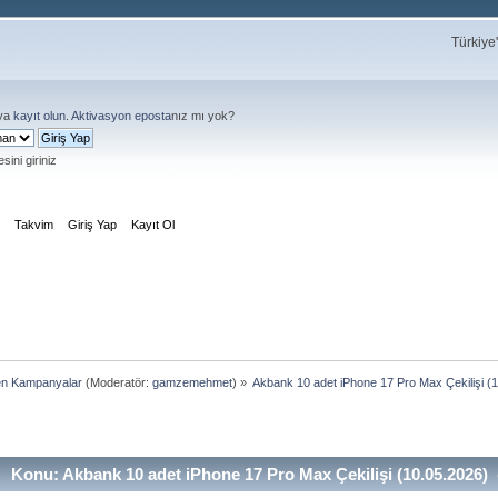
Türkiye
ya
kayıt olun
.
Aktivasyon eposta
nız mı yok?
sini giriniz
m
Takvim
Giriş Yap
Kayıt Ol
en Kampanyalar
(Moderatör:
gamzemehmet
) »
Akbank 10 adet iPhone 17 Pro Max Çekilişi (
Konu: Akbank 10 adet iPhone 17 Pro Max Çekilişi (10.05.2026)