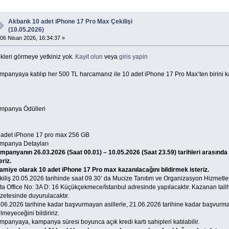
Akbank 10 adet iPhone 17 Pro Max Çekilişi
(10.05.2026)
06 Nisan 2026, 16:34:37 »
kleri görmeye yetkiniz yok.
Kayit olun
veya
giris yapin
mpanyaya katılıp her 500 TL harcamanız ile 10 adet iPhone 17 Pro Max’ten birini k
mpanya Ödülleri
 adet iPhone 17 pro max 256 GB
​​​​​​​Kampanya Detayları
mpanyanın 26.03.2026 (Saat 00.01) – 10.05.2026 (Saat 23.59) tarihleri arasında
eriz.
ramiye olarak 10 adet iPhone 17 Pro max kazanılacağını bildirmek isteriz.
iliş 20.05.2026 tarihinde saat 09.30’ da Mucize Tanıtım ve Organizasyon Hizmetleri
a Office No: 3A D: 16 Küçükçekmece/İstanbul adresinde yapılacaktır. Kazanan talihl
zetesinde duyurulacaktır.
.06.2026 tarihine kadar başvurmayan asillerle, 21.06.2026 tarihine kadar başvurma
lmeyeceğini bildiririz.
panyaya, kampanya süresi boyunca açık kredi kartı sahipleri katılabilir.