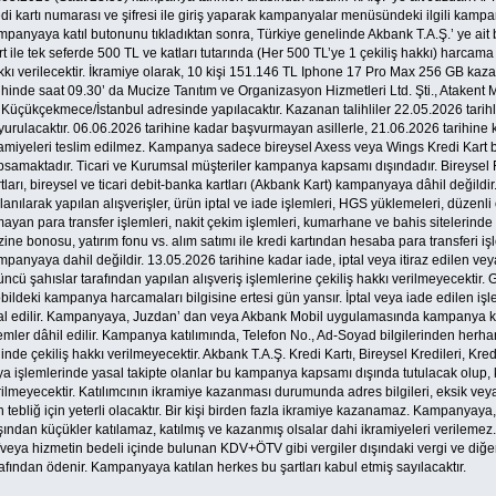
edi kartı numarası ve şifresi ile giriş yaparak kampanyalar menüsündeki ilgili kam
mpanyaya katıl butonunu tıkladıktan sonra, Türkiye genelinde Akbank T.A.Ş.’ ye ait
t ile tek seferde 500 TL ve katları tutarında (Her 500 TL’ye 1 çekiliş hakkı) harcama
kı verilecektir. İkramiye olarak, 10 kişi 151.146 TL Iphone 17 Pro Max 256 GB kaza
ihinde saat 09.30’ da Mucize Tanıtım ve Organizasyon Hizmetleri Ltd. Şti., Atakent 
 Küçükçekmece/İstanbul adresinde yapılacaktır. Kazanan talihliler 22.05.2026 tarih
yurulacaktır. 06.06.2026 tarihine kadar başvurmayan asillerle, 21.06.2026 tarihin
amiyeleri teslim edilmez. Kampanya sadece bireysel Axess veya Wings Kredi Kart bir
samaktadır. Ticari ve Kurumsal müşteriler kampanya kapsamı dışındadır. Bireysel Free
tları, bireysel ve ticari debit-banka kartları (Akbank Kart) kampanyaya dâhil değildi
lanılarak yapılan alışverişler, ürün iptal ve iade işlemleri, HGS yüklemeleri, düzenli 
ayan para transfer işlemleri, nakit çekim işlemleri, kumarhane ve bahis sitelerinde 
ine bonosu, yatırım fonu vs. alım satımı ile kredi kartından hesaba para transferi işle
panyaya dahil değildir. 13.05.2026 tarihine kadar iade, iptal veya itiraz edilen vey
ncü şahıslar tarafından yapılan alışveriş işlemlerine çekiliş hakkı verilmeyecektir. 
bildeki kampanya harcamaları bilgisine ertesi gün yansır. İptal veya iade edilen iş
tal edilir. Kampanyaya, Juzdan’ dan veya Akbank Mobil uygulamasında kampanya kat
emler dâhil edilir. Kampanya katılımında, Telefon No., Ad-Soyad bilgilerinden herha
inde çekiliş hakkı verilmeyecektir. Akbank T.A.Ş. Kredi Kartı, Bireysel Kredileri, K
ya işlemlerinde yasal takipte olanlar bu kampanya kapsamı dışında tutulacak olup, k
ilmeyecektir. Katılımcının ikramiye kazanması durumunda adres bilgileri, eksik vey
n tebliğ için yeterli olacaktır. Bir kişi birden fazla ikramiye kazanamaz. Kampanyaya
şından küçükler katılamaz, katılmış ve kazanmış olsalar dahi ikramiyeleri verileme
veya hizmetin bedeli içinde bulunan KDV+ÖTV gibi vergiler dışındaki vergi ve diğer 
afından ödenir. Kampanyaya katılan herkes bu şartları kabul etmiş sayılacaktır. ​