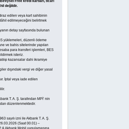
reysel Free kredi kartları, ticari
il değildir.
iraz edilen veya kart sahibinin
dâhil edilmeyeceğini belirtmek
anın detay sayfasında bulunan
 HGS yüklemeleri, düzenli ödeme
hane ve bahis sitelerinde yapılan
hesaba para transferi işlemleri, BES
ldirmek isteriz.
tılıp kazansalar dahi ikramiye
ler dışındaki vergi ve diğer yasal
r. İptal veya iade edilen
lir.
ank T. A. Ş. tarafından MPİ’ nin
ından düzenlenmektedir.
 sayılı izni ile Akbank T. A. Ş.
26.03.2026 (Saat 00.01) –
APP & Akbank Mobil uygulamasına