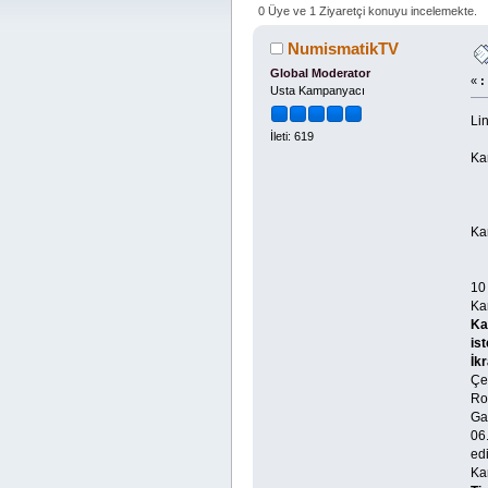
0 Üye ve 1 Ziyaretçi konuyu incelemekte.
NumismatikTV
Global Moderator
«
:
Usta Kampanyacı
Lin
İleti: 619
Ka
Ka
10
​​​​
Ka
ist
İk
Çek
Rot
Ga
06
edi
Kam