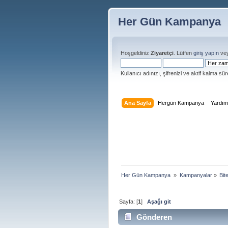
Her Gün Kampanya
Hoşgeldiniz
Ziyaretçi
. Lütfen
giriş yapın
ve
Kullanıcı adınızı, şifrenizi ve aktif kalma süre
Ana Sayfa
Hergün Kampanya
Yardı
Her Gün Kampanya 
»
Kampanyalar
»
Bit
Sayfa: [
1
]
Aşağı git
Gönderen