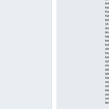
kr
ka
Kar
hak
tar
16
du
ikr
kap
kar
kul
olm
haz
kam
üçü
mo
ip
işl
hal
ve
ver
ila
ya
ve/
tar