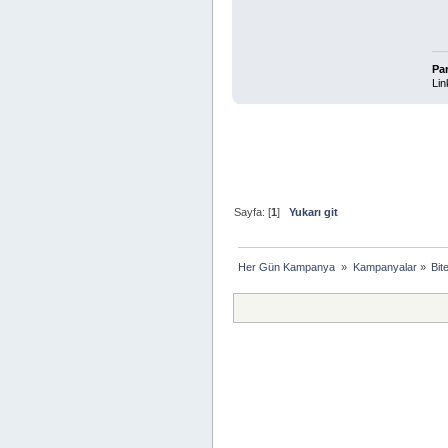
Pa
Lin
Sayfa: [
1
]
Yukarı git
Her Gün Kampanya 
»
Kampanyalar
»
Bit