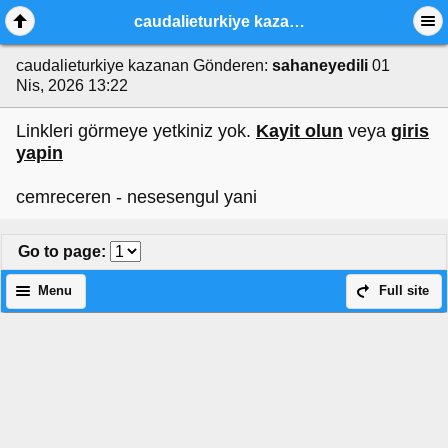
caudalieturkiye kazanan
caudalieturkiye kazanan
Gönderen:
sahaneyedili
01
Nis, 2026 13:22
Linkleri görmeye yetkiniz yok.
Kayit olun
veya
giris
yapin
cemreceren - nesesengul yani
Go to page
:
Menu
Full site