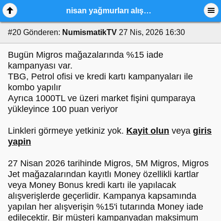
nisan yağmurları alışveriş kervanı 2026,
#20
Gönderen:
NumismatikTV
27 Nis, 2026 16:30
Bugün Migros mağazalarında %15 iade
kampanyası var.
TBG, Petrol ofisi ve kredi kartı kampanyaları ile
kombo yapılır
Ayrıca 1000TL ve üzeri market fişini qumparaya
yükleyince 100 puan veriyor
Linkleri görmeye yetkiniz yok.
Kayit olun
veya
giris
yapin
27 Nisan 2026 tarihinde Migros, 5M Migros, Migros
Jet mağazalarından kayıtlı Money özellikli kartlar
veya Money Bonus kredi kartı ile yapılacak
alışverişlerde geçerlidir. Kampanya kapsamında
yapılan her alışverişin %15'i tutarında Money iade
edilecektir. Bir müşteri kampanyadan maksimum