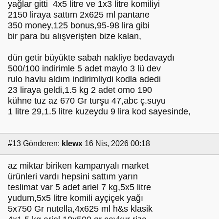
yağlar gitti 4x5 litre ve 1x3 litre komiliyi
2150 liraya sattım 2x625 ml pantane
350 money,125 bonus,95-98 lira gibi
bir para bu alışverişten bize kalan,
dün getir büyükte sabah nakliye bedavaydı
500/100 indirimle 5 adet maylo 3 lü dev
rulo havlu aldım indirimliydi kodla adedi
23 liraya geldi,1.5 kg 2 adet omo 190
kühne tuz az 670 Gr turşu 47,abc ç.suyu
1 litre 29,1.5 litre kuzeydu 9 lira kod sayesinde,
#13
Gönderen:
klewx
16 Nis, 2026 00:18
az miktar biriken kampanyalı market
ürünleri vardı hepsini sattım yarın
teslimat var 5 adet ariel 7 kg,5x5 litre
yudum,5x5 litre komili ayçiçek yağı
5x750 Gr nutella,4x625 ml h&s klasik