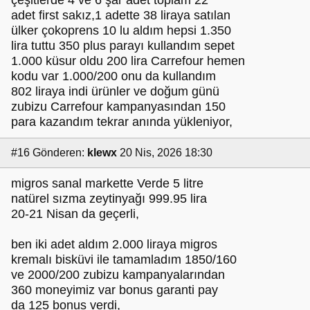
çeşitlerde 4 ve 6 şar adet toplam 22
adet first sakız,1 adette 38 liraya satılan
ülker çokoprens 10 lu aldım hepsi 1.350
lira tuttu 350 plus parayı kullandım sepet
1.000 küsur oldu 200 lira Carrefour hemen
kodu var 1.000/200 onu da kullandım
802 liraya indi ürünler ve doğum günü
zubizu Carrefour kampanyasından 150
para kazandım tekrar anında yükleniyor,
#16
Gönderen:
klewx
20 Nis, 2026 18:30
migros sanal markette Verde 5 litre
natürel sızma zeytinyağı 999.95 lira
20-21 Nisan da geçerli,
ben iki adet aldım 2.000 liraya migros
kremalı bisküvi ile tamamladım 1850/160
ve 2000/200 zubizu kampanyalarından
360 moneyimiz var bonus garanti pay
da 125 bonus verdi,