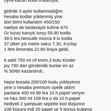
oyna kazan kodu imkanıyla,
getirde 3 aydır kullanmadığım
hesaba kodlar yüklenmiş yine
dün birini kullandım 450/150
nakliye de bedavaydı kühne 670
Gr tuzaz karışık turşu 59.90 kodla
39.5 lira,Nescafe mocca 9 lu kodla
37,ülker yılı metre sakız 7.30, Kızılay
1 litre limonata 22.60 liraya geldi,
6 adet 750 ml cif krem,3 kutu Kinder
joy 730 dan gönderdik bunlar en az
% 50/60 kazandırdı,
hepsi burada 200/100 kodu yükleyince
yine o hesaba premium üyelik aldım
pantane 400 ml 99 lira 10 h.papel veriyor
ve h&s 300 ml 109 lira o da 10 h.papel
hediyeli 2 şampuan sepette kod düşünce
109 küsura indi 20 papel ve 5 bonus kullanıp