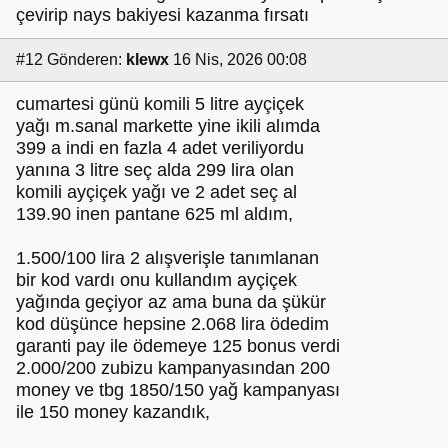
çevirip nays bakiyesi kazanma fırsatı
#12
Gönderen:
klewx
16 Nis, 2026 00:08
cumartesi günü komili 5 litre ayçiçek
yağı m.sanal markette yine ikili alımda
399 a indi en fazla 4 adet veriliyordu
yanına 3 litre seç alda 299 lira olan
komili ayçiçek yağı ve 2 adet seç al
139.90 inen pantane 625 ml aldım,
1.500/100 lira 2 alışverişle tanımlanan
bir kod vardı onu kullandım ayçiçek
yağında geçiyor az ama buna da şükür
kod düşünce hepsine 2.068 lira ödedim
garanti pay ile ödemeye 125 bonus verdi
2.000/200 zubizu kampanyasından 200
money ve tbg 1850/150 yağ kampanyası
ile 150 money kazandık,