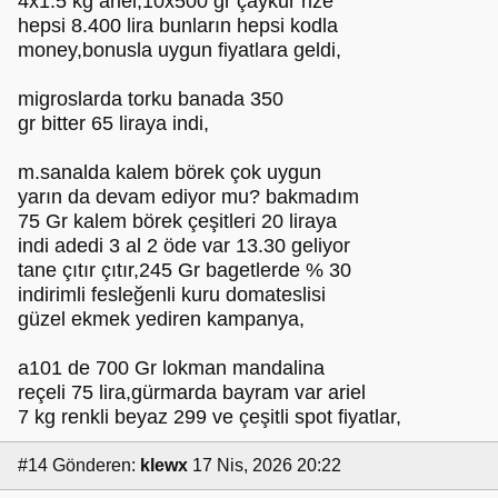
4x1.5 kg ariel,10x500 gr çaykur rize
hepsi 8.400 lira bunların hepsi kodla
money,bonusla uygun fiyatlara geldi,
migroslarda torku banada 350
gr bitter 65 liraya indi,
m.sanalda kalem börek çok uygun
yarın da devam ediyor mu? bakmadım
75 Gr kalem börek çeşitleri 20 liraya
indi adedi 3 al 2 öde var 13.30 geliyor
tane çıtır çıtır,245 Gr bagetlerde % 30
indirimli fesleğenli kuru domateslisi
güzel ekmek yediren kampanya,
a101 de 700 Gr lokman mandalina
reçeli 75 lira,gürmarda bayram var ariel
7 kg renkli beyaz 299 ve çeşitli spot fiyatlar,
#14
Gönderen:
klewx
17 Nis, 2026 20:22