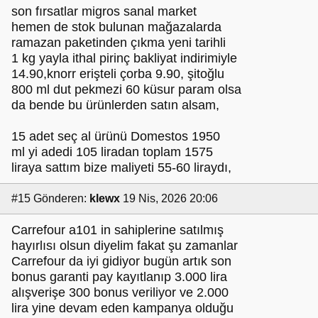
son fırsatlar migros sanal market
hemen de stok bulunan mağazalarda
ramazan paketinden çıkma yeni tarihli
1 kg yayla ithal pirinç bakliyat indirimiyle
14.90,knorr erişteli çorba 9.90, şitoğlu
800 ml dut pekmezi 60 küsur param olsa
da bende bu ürünlerden satın alsam,
15 adet seç al ürünü Domestos 1950
ml yi adedi 105 liradan toplam 1575
liraya sattım bize maliyeti 55-60 liraydı,
#15
Gönderen:
klewx
19 Nis, 2026 20:06
Carrefour a101 in sahiplerine satılmış
hayırlısı olsun diyelim fakat şu zamanlar
Carrefour da iyi gidiyor bugün artık son
bonus garanti pay kayıtlanıp 3.000 lira
alışverişe 300 bonus veriliyor ve 2.000
lira yine devam eden kampanya olduğu