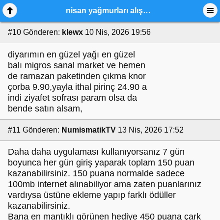
nisan yağmurları alışveriş kervanı 2026,
#10
Gönderen:
klewx
10 Nis, 2026 19:56
diyarımın en güzel yağı en güzel
balı migros sanal market ve hemen
de ramazan paketinden çıkma knor
çorba 9.90,yayla ithal pirinç 24.90 a
indi ziyafet sofrası param olsa da
bende satın alsam,
#11
Gönderen:
NumismatikTV
13 Nis, 2026 17:52
Daha daha uygulaması kullanıyorsanız 7 gün
boyunca her gün giriş yaparak toplam 150 puan
kazanabilirsiniz. 150 puana normalde sadece
100mb internet alınabiliyor ama zaten puanlarınız
vardıysa üstüne ekleme yapıp farklı ödüller
kazanabilirsiniz.
Bana en mantıklı görünen hediye 450 puana çark