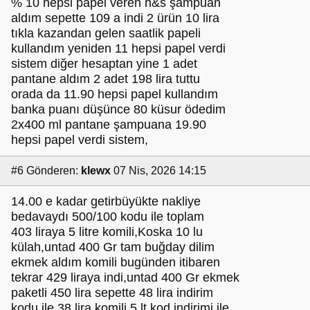
% 10 hepsi papel veren h&s şampuan
aldım sepette 109 a indi 2 ürün 10 lira
tıkla kazandan gelen saatlik papeli
kullandım yeniden 11 hepsi papel verdi
sistem diğer hesaptan yine 1 adet
pantane aldım 2 adet 198 lira tuttu
orada da 11.90 hepsi papel kullandım
banka puanı düşünce 80 küsur ödedim
2x400 ml pantane şampuana 19.90
hepsi papel verdi sistem,
#6
Gönderen:
klewx
07 Nis, 2026 14:15
14.00 e kadar getirbüyükte nakliye
bedavaydı 500/100 kodu ile toplam
403 liraya 5 litre komili,Koska 10 lu
külah,untad 400 Gr tam buğday dilim
ekmek aldım komili bugünden itibaren
tekrar 429 liraya indi,untad 400 Gr ekmek
paketli 450 lira sepette 48 lira indirim
kodu ile 38 lira,komili 5 lt kod indirimi ile