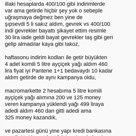
illaki hesaplarda 400/100 gibi indirimlerde
var ama getirde hiçbir şey yok o sebeple
uğraşmaya değmez ben yine de
şıpsevdi 5 li sakız aldım, gevrek vs 400/100
indi gevrekler bayattı şikayet ettim resimle
30 lira iade geldi bayat gevrekler taş gibi geri
gelip almadılar kaya gibi takoz,
haftasonu indirim kodları ile getir büyükten
4 adet komili 5 litre ayçiçek yağı aldım 460
lira fiyat iyi Pantene 1+1 bedavaydı 10 kadar
aldım getirde de aynı kampanya oldu,
macromarkette 2 hesabıma 5 litre komili
ayçiçek yağı alımına 200 ve 125 money
veren kampanya yüklendi yağı 499 liraya
adedi aldım 460 dan gitti adedi ama
325 money kazandık,
ve pazartesi günü yine yapı kredi bankasına