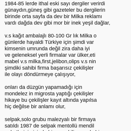
1984-85 lerde ithal eski sayı dergiler verirdi
günaydın,güneş gibi gazeteler bu dergilerin
birinde orta sayfa da dev bir Milka reklamı
vardı dağda dev gibi mor bir inek yeşil dağlar,
v.s kağıt ambalajlı 80-100 Gr lık Milka o
günlerde hayaldi Türkiye için şimdi var
kimsenin umrunda değil zira daha iyi
ve geleneksel yerli firmalar var ülker,eti
mabel v.s milka,first,jelibon,olips v.s nin
şimdiki sahibi firma başarısız çekilişler
ile olayı döndürmeye çalışıyor,
onları da düzgün yapamadığı için
mondelez in migrosta yaptığı çekilişler
hikaye bu çekilişler kayıt altında yapılsa
hiç değilse bir anlamı olur,
selpak,solo grubu malezyalı bir firmaya
satıldı 1987 de selpak mentollü mendil