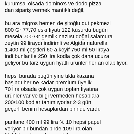
kurumsal olsada domino's ve dodo pizza
dan sipariş vermek mantıklı değil,
bu ara migros hemen de şitoğlu dut pekmezi
800 Gr 77.70 eski fiyatı 122 küsurdu bugün
mesela 700 Gr gemlik nazlısı doğal salamura
zeytin 99 liraydı indirimli ve Algida naturella
1.400 ml çeşitleri 60 a.keyif 750 ml 50 liraya
indi bunlar ile 250 lira kodla çok daha ucuza
geliyor bu tarz uygun fiyatlı ürünler her an olabiliyor,
hepsi burada bugün yine tıkla kazana
başladı her ne kadar premium üyelik
70 lira olsada çok uygun toptan fiyatına
ürünler var ve bilgi vermeden hesaplara
200/100 kodlar tanımlıyorlar 2-3 gün
geçerli benim hesaplardan birinde vardı,
pantane 400 ml 99 lira % 10 hepsi papel
veriyor bir bundan birde 109 lira olan