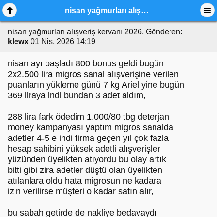
nisan yağmurları alışveriş kervanı 2026,
nisan yağmurları alışveriş kervanı 2026,
Gönderen:
klewx
01 Nis, 2026 14:19
nisan ayı başladı 800 bonus geldi bugün
2x2.500 lira migros sanal alışverişine verilen
puanların yükleme günü 7 kg Ariel yine bugün
369 liraya indi bundan 3 adet aldım,
288 lira fark ödedim 1.000/80 tbg deterjan
money kampanyası yaptım migros sanalda
adetler 4-5 e indi firma geçen yıl çok fazla
hesap sahibini yüksek adetli alışverişler
yüzünden üyelikten atıyordu bu olay artık
bitti gibi zira adetler düştü olan üyelikten
atılanlara oldu hata migrosun ne kadara
izin verilirse müşteri o kadar satın alır,
bu sabah getirde de nakliye bedavaydı