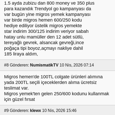
1.5 ayda zubizu dan 800 money ve 350 plus
para kazandık Trendyol go kampanyası da
var bugün yine migros yemek kampanyası
var birde migros hemen 600/250 kodu
hediye ediliyor üstelik migros yemekte
star indirim 300/125 indirim veriyor sabah
hatay unlu mamüller den 12 adet sütlü,
tereyağlı gevrek, alsancak gevreği,ince
poğaça tipi boyoz,açmayı nakliye dahil
185 liraya aldım,
#8
Gönderen:
NumismatikTV
10 Nis, 2026 07:14
Migros hemen'de 100TL colgate ürünleri alımına
yada 200TL seçili içeceklerden alıma ücretsiz
teslimat var.
Migros yemek'ten gelen 250/600 kodunu kullanmak
için güzel fırsat
#9
Gönderen:
klewx
10 Nis, 2026 15:46