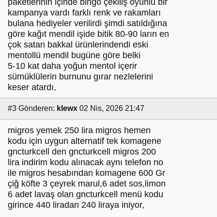
paketlerinin içinde bingo çekiliş oyunlu bir
kampanya vardı farklı renk ve rakamları
bulana hediyeler verilirdi şimdi satıldığına
göre kağıt mendil işide bitik 80-90 ların en
çok satan bakkal ürünlerindendi eski
mentollü mendil bugüne göre belki
5-10 kat daha yoğun mentol içerir
sümüklülerin burnunu gırar nezlelerini
keser atardı,
#3
Gönderen:
klewx
02 Nis, 2026 21:47
migros yemek 250 lira migros hemen
kodu için uygun alternatif tek komagene
gncturkcell den gncturkcell migros 200
lira indirim kodu alınacak aynı telefon no
ile migros hesabından komagene 600 Gr
çiğ köfte 3 çeyrek marul,6 adet sos,limon
6 adet lavaş olan gncturkcell menü kodu
girince 440 liradan 240 liraya iniyor,