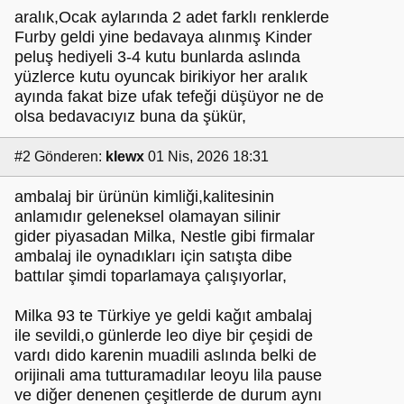
aralık,Ocak aylarında 2 adet farklı renklerde
Furby geldi yine bedavaya alınmış Kinder
peluş hediyeli 3-4 kutu bunlarda aslında
yüzlerce kutu oyuncak birikiyor her aralık
ayında fakat bize ufak tefeği düşüyor ne de
olsa bedavacıyız buna da şükür,
#2
Gönderen:
klewx
01 Nis, 2026 18:31
ambalaj bir ürünün kimliği,kalitesinin
anlamıdır geleneksel olamayan silinir
gider piyasadan Milka, Nestle gibi firmalar
ambalaj ile oynadıkları için satışta dibe
battılar şimdi toparlamaya çalışıyorlar,
Milka 93 te Türkiye ye geldi kağıt ambalaj
ile sevildi,o günlerde leo diye bir çeşidi de
vardı dido karenin muadili aslında belki de
orijinali ama tutturamadılar leoyu lila pause
ve diğer denenen çeşitlerde de durum aynı