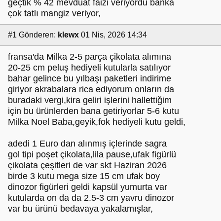
geçtik % 42 mevduat faizi veriyordu banka
çok tatlı mangiz veriyor,
#1
Gönderen:
klewx
01 Nis, 2026 14:34
fransa'da Milka 2-5 parça çikolata alımına
20-25 cm peluş hediyeli kutularla satılıyor
bahar gelince bu yılbaşı paketleri indirime
giriyor akrabalara rica ediyorum onların da
buradaki vergi,kira geliri işlerini hallettiğim
için bu ürünlerden bana getiriyorlar 5-6 kutu
Milka Noel Baba,geyik,fok hediyeli kutu geldi,
adedi 1 Euro dan alınmış içlerinde sagra
gol tipi poşet çikolata,lila pause,ufak figürlü
çikolata çeşitleri de var skt Haziran 2026
birde 3 kutu mega size 15 cm ufak boy
dinozor figürleri geldi kapsül yumurta var
kutularda on da da 2.5-3 cm yavru dinozor
var bu ürünü bedavaya yakalamışlar,