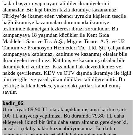
kadar başvuru yapmayan talihliler ikramiyelerini
alamazlar. Bir kişi birden fazla ikramiye kazanamaz.
Türkiye’de ikamet eden yabancı uyruklu kişilerin tescile
bağlı ikramiye kazanmaları durumunda ikramiye
tesliminde ikametgah tezkeresi ibrazı zorunludur. Bu
kampanyaya 18 yaşından küçükler ile Kent Gıda
Maddeleri San. ve Tic. A.Ş., Migros Ticaret A.Ş. ve U2
Tanıtım ve Promosyon Hizmetleri Tic. Ltd. Şti. çalışanları
kampanyaya katılamaz, katılmış ve kazanmış olsalar bile
ikramiyeleri verilmez. Katılmış ve kazanmış olsalar bile
ikramiyeleri verilmez. Kazanılan hak devredilemez ve
nakde çevrilemez. KDV ve ÖTV dışında ikramiye ile ilgili
tüm vergiler ve yasal yükümlülükler talihlilere aittir. Bu
çekilişe katılan herkes, yukarıdaki şartları kabul etmiş
sayılır.
kadir_06
:
Ürün fiyatı 89,90 TL olarak açıklanmış ama katılım şartı
100 TL alışveriş yapılması. Bu durumda 79,80 TL daha
ekleyerek ikinci bir ürün daha satın almanız gerekiyor ki,
ancak 1 çekiliş hakkı kazanabiliyorsunuz. Bu da bu
kampanya şartının ticari ahlâk bakımından ne kadar