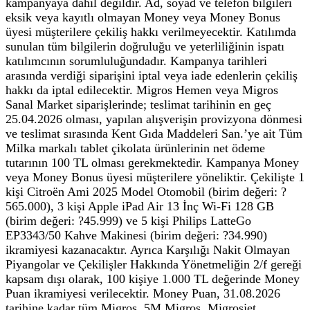
kampanyaya dahil değildir. Ad, soyad ve telefon bilgileri
eksik veya kayıtlı olmayan Money veya Money Bonus
üyesi müşterilere çekiliş hakkı verilmeyecektir. Katılımda
sunulan tüm bilgilerin doğruluğu ve yeterliliğinin ispatı
katılımcının sorumluluğundadır. Kampanya tarihleri
arasında verdiği siparişini iptal veya iade edenlerin çekiliş
hakkı da iptal edilecektir. Migros Hemen veya Migros
Sanal Market siparişlerinde; teslimat tarihinin en geç
25.04.2026 olması, yapılan alışverişin provizyona dönmesi
ve teslimat sırasında Kent Gıda Maddeleri San.’ye ait Tüm
Milka markalı tablet çikolata ürünlerinin net ödeme
tutarının 100 TL olması gerekmektedir. Kampanya Money
veya Money Bonus üyesi müşterilere yöneliktir. Çekilişte 1
kişi Citroën Ami 2025 Model Otomobil (birim değeri: ?
565.000), 3 kişi Apple iPad Air 13 İnç Wi-Fi 128 GB
(birim değeri: ?45.999) ve 5 kişi Philips LatteGo
EP3343/50 Kahve Makinesi (birim değeri: ?34.990)
ikramiyesi kazanacaktır. Ayrıca Karşılığı Nakit Olmayan
Piyangolar ve Çekilişler Hakkında Yönetmeliğin 2/f gereği
kapsam dışı olarak, 100 kişiye 1.000 TL değerinde Money
Puan ikramiyesi verilecektir. Money Puan, 31.08.2026
tarihine kadar tüm Migros, 5M Migros, Migrosjet