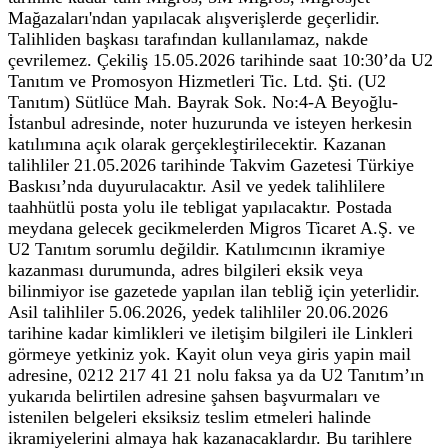
Mağazaları'ndan yapılacak alışverişlerde geçerlidir.
Talihliden başkası tarafından kullanılamaz, nakde
çevrilemez. Çekiliş 15.05.2026 tarihinde saat 10:30’da U2
Tanıtım ve Promosyon Hizmetleri Tic. Ltd. Şti. (U2
Tanıtım) Sütlüce Mah. Bayrak Sok. No:4-A Beyoğlu-
İstanbul adresinde, noter huzurunda ve isteyen herkesin
katılımına açık olarak gerçekleştirilecektir. Kazanan
talihliler 21.05.2026 tarihinde Takvim Gazetesi Türkiye
Baskısı’nda duyurulacaktır. Asil ve yedek talihlilere
taahhütlü posta yolu ile tebligat yapılacaktır. Postada
meydana gelecek gecikmelerden Migros Ticaret A.Ş. ve
U2 Tanıtım sorumlu değildir. Katılımcının ikramiye
kazanması durumunda, adres bilgileri eksik veya
bilinmiyor ise gazetede yapılan ilan tebliğ için yeterlidir.
Asil talihliler 5.06.2026, yedek talihliler 20.06.2026
tarihine kadar kimlikleri ve iletişim bilgileri ile Linkleri
görmeye yetkiniz yok. Kayit olun veya giris yapin mail
adresine, 0212 217 41 21 nolu faksa ya da U2 Tanıtım’ın
yukarıda belirtilen adresine şahsen başvurmaları ve
istenilen belgeleri eksiksiz teslim etmeleri halinde
ikramiyelerini almaya hak kazanacaklardır. Bu tarihlere