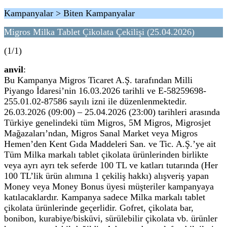
Kampanyalar > Biten Kampanyalar
Migros Milka Tablet Çikolata Çekilişi (25.04.2026)
(1/1)
anvil
:
Bu Kampanya Migros Ticaret A.Ş. tarafından Milli
Piyango İdaresi’nin 16.03.2026 tarihli ve E-58259698-
255.01.02-87586 sayılı izni ile düzenlenmektedir.
26.03.2026 (09:00) – 25.04.2026 (23:00) tarihleri arasında
Türkiye genelindeki tüm Migros, 5M Migros, Migrosjet
Mağazaları’ndan, Migros Sanal Market veya Migros
Hemen’den Kent Gıda Maddeleri San. ve Tic. A.Ş.’ye ait
Tüm Milka markalı tablet çikolata ürünlerinden birlikte
veya ayrı ayrı tek seferde 100 TL ve katları tutarında (Her
100 TL’lik ürün alımına 1 çekiliş hakkı) alışveriş yapan
Money veya Money Bonus üyesi müşteriler kampanyaya
katılacaklardır. Kampanya sadece Milka markalı tablet
çikolata ürünlerinde geçerlidir. Gofret, çikolata bar,
bonibon, kurabiye/bisküvi, sürülebilir çikolata vb. ürünler