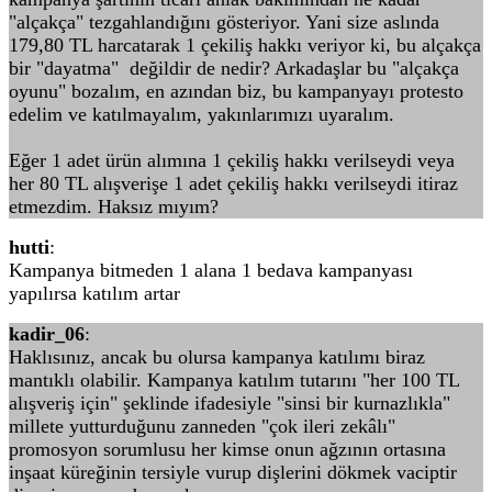
"alçakça" tezgahlandığını gösteriyor. Yani size aslında
179,80 TL harcatarak 1 çekiliş hakkı veriyor ki, bu alçakça
bir "dayatma" değildir de nedir? Arkadaşlar bu "alçakça
oyunu" bozalım, en azından biz, bu kampanyayı protesto
edelim ve katılmayalım, yakınlarımızı uyaralım.
Eğer 1 adet ürün alımına 1 çekiliş hakkı verilseydi veya
her 80 TL alışverişe 1 adet çekiliş hakkı verilseydi itiraz
etmezdim. Haksız mıyım?
hutti
:
Kampanya bitmeden 1 alana 1 bedava kampanyası
yapılırsa katılım artar
kadir_06
:
Haklısınız, ancak bu olursa kampanya katılımı biraz
mantıklı olabilir. Kampanya katılım tutarını "her 100 TL
alışveriş için" şeklinde ifadesiyle "sinsi bir kurnazlıkla"
millete yutturduğunu zanneden "çok ileri zekâlı"
promosyon sorumlusu her kimse onun ağzının ortasına
inşaat küreğinin tersiyle vurup dişlerini dökmek vaciptir