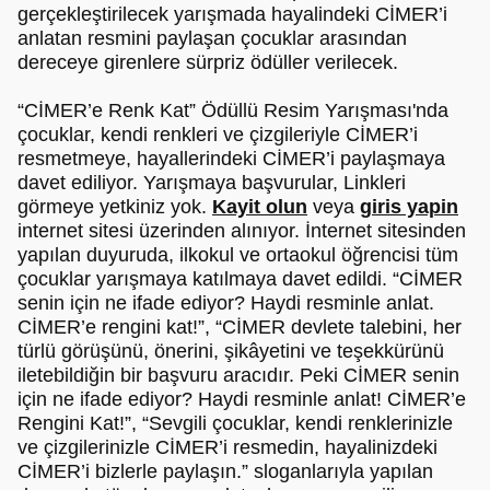
gerçekleştirilecek yarışmada hayalindeki CİMER’i
anlatan resmini paylaşan çocuklar arasından
dereceye girenlere sürpriz ödüller verilecek.
“CİMER’e Renk Kat” Ödüllü Resim Yarışması'nda
çocuklar, kendi renkleri ve çizgileriyle CİMER’i
resmetmeye, hayallerindeki CİMER’i paylaşmaya
davet ediliyor. Yarışmaya başvurular, Linkleri
görmeye yetkiniz yok.
Kayit olun
veya
giris yapin
internet sitesi üzerinden alınıyor. İnternet sitesinden
yapılan duyuruda, ilkokul ve ortaokul öğrencisi tüm
çocuklar yarışmaya katılmaya davet edildi. “CİMER
senin için ne ifade ediyor? Haydi resminle anlat.
CİMER’e rengini kat!”, “CİMER devlete talebini, her
türlü görüşünü, önerini, şikâyetini ve teşekkürünü
iletebildiğin bir başvuru aracıdır. Peki CİMER senin
için ne ifade ediyor? Haydi resminle anlat! CİMER’e
Rengini Kat!”, “Sevgili çocuklar, kendi renklerinizle
ve çizgilerinizle CİMER’i resmedin, hayalinizdeki
CİMER’i bizlerle paylaşın.” sloganlarıyla yapılan