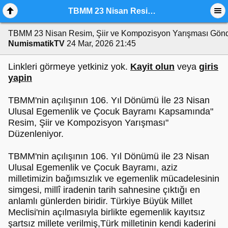
TBMM 23 Nisan Resim, Şiir ve Kompozisyon Yarışması
TBMM 23 Nisan Resim, Şiir ve Kompozisyon Yarışması
Gönd
NumismatikTV
24 Mar, 2026 21:45
Linkleri görmeye yetkiniz yok.
Kayit olun
veya
giris
yapin
TBMM'nin açılışının 106. Yıl Dönümü İle 23 Nisan
Ulusal Egemenlik ve Çocuk Bayramı Kapsamında"
Resim, Şiir ve Kompozisyon Yarışması"
Düzenleniyor.
TBMM'nin açılışının 106. Yıl Dönümü ile 23 Nisan
Ulusal Egemenlik ve Çocuk Bayramı, aziz
milletimizin bağımsızlık ve egemenlik mücadelesinin
simgesi, millî iradenin tarih sahnesine çıktığı en
anlamlı günlerden biridir. Türkiye Büyük Millet
Meclisi'nin açılmasıyla birlikte egemenlik kayıtsız
şartsız millete verilmiş,Türk milletinin kendi kaderini