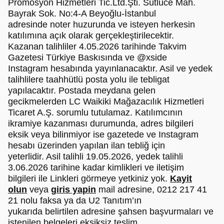
Promosyon Hizmetleri Tic.Ltd.Şti. Sütlüce Mah.
Bayrak Sok. No:4-A Beyoğlu-İstanbul
adresinde noter huzurunda ve isteyen herkesin
katılımına açık olarak gerçekleştirilecektir.
Kazanan talihliler 4.05.2026 tarihinde Takvim
Gazetesi Türkiye Baskısında ve @xside
Instagram hesabında yayınlanacaktır. Asil ve yedek
talihlilere taahhütlü posta yolu ile tebligat
yapılacaktır. Postada meydana gelen
gecikmelerden LC Waikiki Mağazacılık Hizmetleri
Ticaret A.Ş. sorumlu tutulamaz. Katılımcının
ikramiye kazanması durumunda, adres bilgileri
eksik veya bilinmiyor ise gazetede ve Instagram
hesabı üzerinden yapılan ilan tebliğ için
yeterlidir. Asil talihli 19.05.2026, yedek talihli
3.06.2026 tarihine kadar kimlikleri ve iletişim
bilgileri ile Linkleri görmeye yetkiniz yok.
Kayit
olun
veya
giris yapin
mail adresine, 0212 217 41
21 nolu faksa ya da U2 Tanıtım’ın
yukarıda belirtilen adresine şahsen başvurmaları ve
istenilen belgeleri eksiksiz teslim