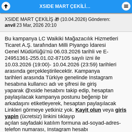
XSIDE MART ÇEKİLİŞ 🎁 (10.04.2026)
XSIDE MART ÇEKİLİŞ 🎁 (10.04.2026)
Gönderen:
anvil
23 Mar, 2026 20:10
Bu kampanya LC Waikiki Mağazacılık Hizmetleri
Ticaret A.Ş. tarafından Milli Piyango İdaresi
Genel Müdürlüğü’nü 06.03.2026 tarihli ve E-
24951361-255.01.02-87105 sayılı izni ile
10.03.2026 (19:00)- 10.04.2026 (23:59) tarihleri
arasında gerçekleştirilecektir. Kampanya
tarihleri arasında Türkiye genelinde Instagram
hesabına kullanıcı adı ve şifresi ile giriş
yaparak @xside hesabını takip edip, hesaptan
paylaşılacak kampanya postunu beğenip bir
arkadaşını etiketleyerek, hesaptan paylaşılacak
Linkleri görmeye yetkiniz yok.
Kayit olun
veya
giris
yapin
(ücretsiz) linkini tıklayıp
açılan sayfadaki katılım formuna ad-soyad-adres-
telefon numarası, Instagram hesabı