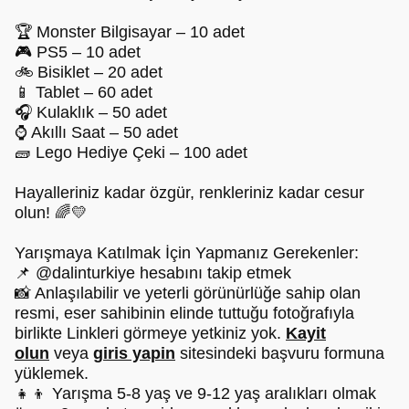
🏆 Monster Bilgisayar – 10 adet
🎮 PS5 – 10 adet
🚲 Bisiklet – 20 adet
📱 Tablet – 60 adet
🎧 Kulaklık – 50 adet
⌚ Akıllı Saat – 50 adet
🧱 Lego Hediye Çeki – 100 adet
Hayalleriniz kadar özgür, renkleriniz kadar cesur
olun! 🌈💛
Yarışmaya Katılmak İçin Yapmanız Gerekenler:
📌 @dalinturkiye hesabını takip etmek
📸 Anlaşılabilir ve yeterli görünürlüğe sahip olan
resmi, eser sahibinin elinde tuttuğu fotoğrafıyla
birlikte Linkleri görmeye yetkiniz yok.
Kayit
olun
veya
giris yapin
sitesindeki başvuru formuna
yüklemek.
👧👦 Yarışma 5-8 yaş ve 9-12 yaş aralıkları olmak