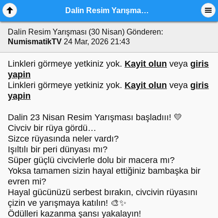
Dalin Resim Yarışması (30 Nisan)
Dalin Resim Yarışması (30 Nisan)
Gönderen:
NumismatikTV
24 Mar, 2026 21:43
Linkleri görmeye yetkiniz yok.
Kayit olun
veya
giris
yapin
Linkleri görmeye yetkiniz yok.
Kayit olun
veya
giris
yapin
Dalin 23 Nisan Resim Yarışması başladııı! 💛
Civciv bir rüya gördü…
Sizce rüyasında neler vardı?
Işıltılı bir peri dünyası mı?
Süper güçlü civcivlerle dolu bir macera mı?
Yoksa tamamen sizin hayal ettiğiniz bambaşka bir
evren mi?
Hayal gücünüzü serbest bırakın, civcivin rüyasını
çizin ve yarışmaya katılın! 🎨✨
Ödülleri kazanma şansı yakalayın!