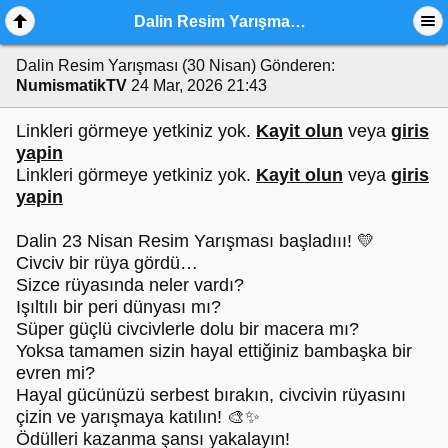
Dalin Resim Yarışması (30 Nisan)
Dalin Resim Yarışması (30 Nisan)
Gönderen:
NumismatikTV
24 Mar, 2026 21:43
Linkleri görmeye yetkiniz yok.
Kayit olun
veya
giris
yapin
Linkleri görmeye yetkiniz yok.
Kayit olun
veya
giris
yapin
Dalin 23 Nisan Resim Yarışması başladııı! 💛
Civciv bir rüya gördü…
Sizce rüyasında neler vardı?
Işıltılı bir peri dünyası mı?
Süper güçlü civcivlerle dolu bir macera mı?
Yoksa tamamen sizin hayal ettiğiniz bambaşka bir
evren mi?
Hayal gücünüzü serbest bırakın, civcivin rüyasını
çizin ve yarışmaya katılın! 🎨✨
Ödülleri kazanma şansı yakalayın!