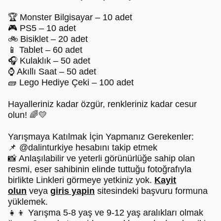
🏆 Monster Bilgisayar – 10 adet
🎮 PS5 – 10 adet
🚲 Bisiklet – 20 adet
📱 Tablet – 60 adet
🎧 Kulaklık – 50 adet
⌚ Akıllı Saat – 50 adet
🧱 Lego Hediye Çeki – 100 adet
Hayalleriniz kadar özgür, renkleriniz kadar cesur
olun! 🌈💛
Yarışmaya Katılmak İçin Yapmanız Gerekenler:
📌 @dalinturkiye hesabını takip etmek
📸 Anlaşılabilir ve yeterli görünürlüğe sahip olan
resmi, eser sahibinin elinde tuttuğu fotoğrafıyla
birlikte Linkleri görmeye yetkiniz yok.
Kayit
olun
veya
giris yapin
sitesindeki başvuru formuna
yüklemek.
👧👦 Yarışma 5-8 yaş ve 9-12 yaş aralıkları olmak