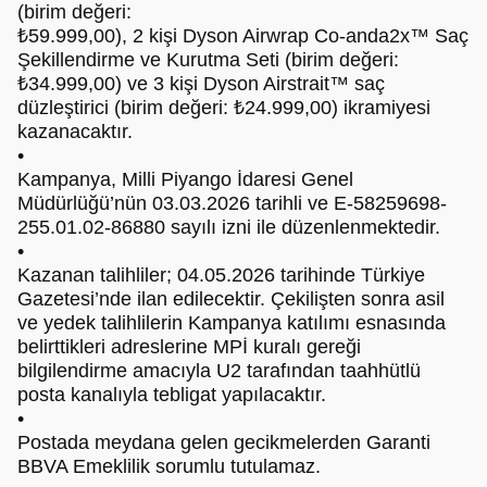
(birim değeri:
₺59.999,00), 2 kişi Dyson Airwrap Co-anda2x™ Saç
Şekillendirme ve Kurutma Seti (birim değeri:
₺34.999,00) ve 3 kişi Dyson Airstrait™ saç
düzleştirici (birim değeri: ₺24.999,00) ikramiyesi
kazanacaktır.
•
Kampanya, Milli Piyango İdaresi Genel
Müdürlüğü’nün 03.03.2026 tarihli ve E-58259698-
255.01.02-86880 sayılı izni ile düzenlenmektedir.
•
Kazanan talihliler; 04.05.2026 tarihinde Türkiye
Gazetesi’nde ilan edilecektir. Çekilişten sonra asil
ve yedek talihlilerin Kampanya katılımı esnasında
belirttikleri adreslerine MPİ kuralı gereği
bilgilendirme amacıyla U2 tarafından taahhütlü
posta kanalıyla tebligat yapılacaktır.
•
Postada meydana gelen gecikmelerden Garanti
BBVA Emeklilik sorumlu tutulamaz.