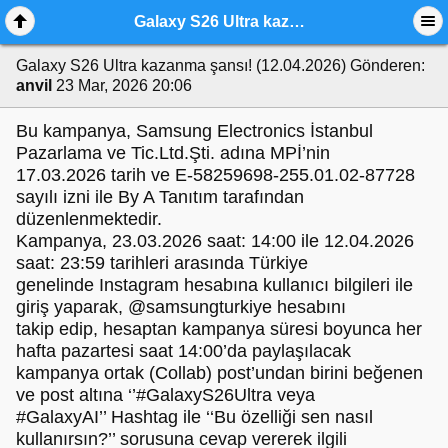
Galaxy S26 Ultra kazanma şansı! (12.04.2026)
Galaxy S26 Ultra kazanma şansı! (12.04.2026)
Gönderen:
anvil
23 Mar, 2026 20:06
Bu kampanya, Samsung Electronics İstanbul
Pazarlama ve Tic.Ltd.Şti. adına MPİ’nin
17.03.2026 tarih ve E-58259698-255.01.02-87728
sayılı izni ile By A Tanıtım tarafından
düzenlenmektedir.
Kampanya, 23.03.2026 saat: 14:00 ile 12.04.2026
saat: 23:59 tarihleri arasında Türkiye
genelinde Instagram hesabına kullanıcı bilgileri ile
giriş yaparak, @samsungturkiye hesabını
takip edip, hesaptan kampanya süresi boyunca her
hafta pazartesi saat 14:00’da paylaşılacak
kampanya ortak (Collab) post’undan birini beğenen
ve post altına ‘’#GalaxyS26Ultra veya
#GalaxyAI’’ Hashtag ile ‘‘Bu özelliği sen nasıl
kullanırsın?’’ sorusuna cevap vererek ilgili