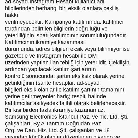
ad-soyad-Instagram Hesabı kullanıcı adı
bilgilerinden herhangi biri eksik olanlara çekiliş
hakkı
verilmeyecektir. Kampanya katılımında, katılımcı
tarafından belirtilen bilgilerin doğruluğu ve
yeterliliğinin ispatı katılımcının sorumluluğundadır.
Katılımcının ikramiye kazanması
durumunda, adres bilgileri eksik veya bilinmiyor ise
gazetede ve Instagram hesabı ile DM
üzerinden yapılan ilan tebliğ için yeterlidir. Çekilişin
ardından yapılacak katılım şartlarının
kontrolü sonucunda; şartın eksiksiz olarak yerine
getirildiğinin (sahte hesaplar, ad-soyad
bilgileri eksik olanlar ile katılım şartının tamamını
yerine getirmeyenler hariç) tespiti halinde
katılımcılar asıl/yedek talihli olarak belirlenecektir.
Bir kişi birden fazla ikramiye kazanamaz.
Samsung Electronics İstanbul Paz. ve Tic. Ltd. Şti.
çalışanları, By A Tanıtım Doğrudan Paz.
Org. ve Dan. Hiz. Ltd. Şti. çalışanları ve 18
yaşından küçük olanlar düzenlenen piyango ve