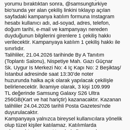
yorumu bıraktıktan sonra, @samsungturkiye
bio'sunda yer alan çekiliş linkini tıklayıp açılan
sayfadaki kampanya katılım formuna Instagram
hesabı kullanıcı adı, ad-soyad, adres, telefon,
doğum tarihi, e-mail ve kampanyayı nereden
duyduğunun bilgilerini girenlere 1 çekiliş hakkı
verilecektir. Kampanyaya katılım 1 çekiliş hakkı ile
sınırlıdır.
Talihliler, 21.04.2026 tarihinde By A Tanıtım
(Toplantı Salonu), Nispetiye Mah. Gazı Güçnar
Sk. Uygur Is Merkezi No: 4 Iç Kapı No: 2 Beşiktaş/
İstanbul adresinde saat 13:30’de noter
huzurunda halka açık olarak yapılacak çekilişle
belirlenecektir. İkramiye olarak, 3 kişi 109.999
TL değerinde Samsung Galaxy S26 Ultra
256GB(Kart ve hat hariçtir) kazanacaktır. Kazanan
talihliler 24.04.2026 tarihli Posta Gazetesi’nde
duyurulacaktır.
Kampanyaya yalnızca bireysel kullanıcılara yönelik
olup tüzel kişiler katılamaz. Katılımlarda