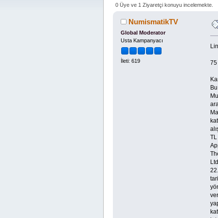
0 Üye ve 1 Ziyaretçi konuyu incelemekte.
NumismatikTV
Global Moderator
Usta Kampanyacı
Lin
İleti: 619
75 
Ka
Bu
Mu
ara
Ma
kat
al
TL
Ap
Th
Ltd
22
ta
yön
ve
yap
kat