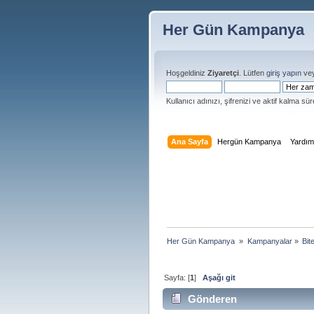
Her Gün Kampanya
Hoşgeldiniz
Ziyaretçi
. Lütfen
giriş yapın
ve
Kullanıcı adınızı, şifrenizi ve aktif kalma süre
Ana Sayfa
Hergün Kampanya
Yardı
Her Gün Kampanya 
»
Kampanyalar
»
Bit
Sayfa: [
1
]
Aşağı git
Gönderen