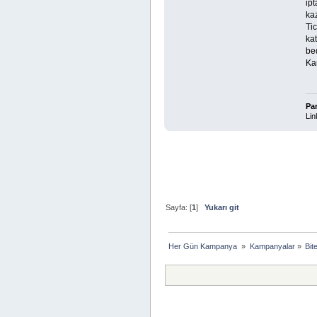
ipt
kaz
Tic
kat
bed
Kam
Pa
Lin
Sayfa: [
1
]
Yukarı git
Her Gün Kampanya 
»
Kampanyalar
»
Bit