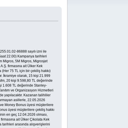
55.01.02-86888 sayılı izni ile
Saat 22.00) Kampanya tarihleri
üm Migros, 5M Migros, Migrosjet
.Ş. firmasına ait Ülker Kek
 (Her 75 TL için bir çekiliş hakkı)
 İkramiye olarak, 15 kişi 21.999
m, 20 kişi 9.598,80 TL değerinde
şi 1.608 TL değerinde Stanley-
Tanıtım ve Organizasyon Hizmetleri
 yapılacaktır. Kazanan talihliler
urmayan asillerle, 22.05.2026
 ve Money Bonus üyesi müşterilere
onus üyesi müşterilere çekiliş hakkı
hinin en geç 12.04.2026 olması,
 firmasına ait Ülker Çikolata Kek
arihleri arasında alışverişlerini