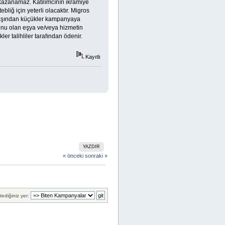
ye kazanamaz. Katılımcının ikramiye
liğ için yeterli olacaktır. Migros
8 yaşından küçükler kampanyaya
konu olan eşya ve/veya hizmetin
r talihliler tarafından ödenir.
Kayıtlı
YAZDIR
« önceki
sonraki »
tediğiniz yer: