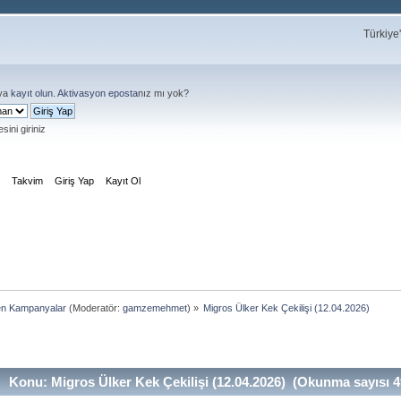
Türkiye
ya
kayıt olun
.
Aktivasyon eposta
nız mı yok?
sini giriniz
m
Takvim
Giriş Yap
Kayıt Ol
en Kampanyalar
(Moderatör:
gamzemehmet
) »
Migros Ülker Kek Çekilişi (12.04.2026)
Konu: Migros Ülker Kek Çekilişi (12.04.2026) (Okunma sayısı 4