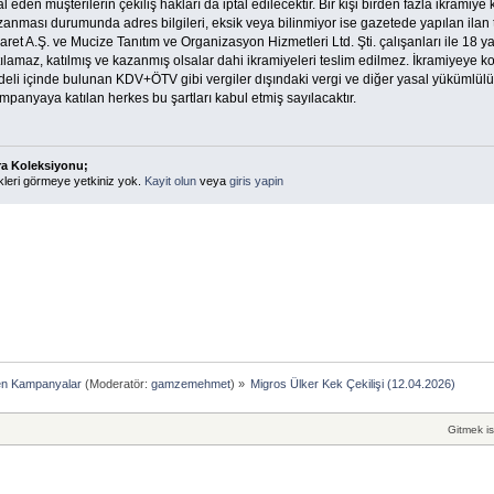
al eden müşterilerin çekiliş hakları da iptal edilecektir. Bir kişi birden fazla ikrami
anması durumunda adres bilgileri, eksik veya bilinmiyor ise gazetede yapılan ilan teb
aret A.Ş. ve Mucize Tanıtım ve Organizasyon Hizmetleri Ltd. Şti. çalışanları ile 1
ılamaz, katılmış ve kazanmış olsalar dahi ikramiyeleri teslim edilmez. İkramiyeye 
eli içinde bulunan KDV+ÖTV gibi vergiler dışındaki vergi ve diğer yasal yükümlülükle
panyaya katılan herkes bu şartları kabul etmiş sayılacaktır.
ra Koleksiyonu;
kleri görmeye yetkiniz yok.
Kayit olun
veya
giris yapin
en Kampanyalar
(Moderatör:
gamzemehmet
) »
Migros Ülker Kek Çekilişi (12.04.2026)
Gitmek is