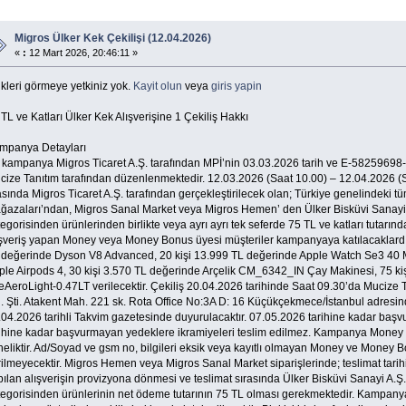
Migros Ülker Kek Çekilişi (12.04.2026)
«
:
12 Mart 2026, 20:46:11 »
kleri görmeye yetkiniz yok.
Kayit olun
veya
giris yapin
TL ve Katları Ülker Kek Alışverişine 1 Çekiliş Hakkı
mpanya Detayları
 kampanya Migros Ticaret A.Ş. tarafından MPİ’nin 03.03.2026 tarih ve E-58259698-2
cize Tanıtım tarafından düzenlenmektedir. 12.03.2026 (Saat 10.00) – 12.04.2026 (
sında Migros Ticaret A.Ş. tarafından gerçekleştirilecek olan; Türkiye genelindeki t
ğazaları’ndan, Migros Sanal Market veya Migros Hemen’ den Ülker Bisküvi Sanayi A
egorisinden ürünlerinden birlikte veya ayrı ayrı tek seferde 75 TL ve katları tutarında
ışveriş yapan Money veya Money Bonus üyesi müşteriler kampanyaya katılacaklardır.
 değerinde Dyson V8 Advanced, 20 kişi 13.999 TL değerinde Apple Watch Se3 40 M
ple Airpods 4, 30 kişi 3.570 TL değerinde Arçelik CM_6342_IN Çay Makinesi, 75 ki
eAeroLight-0.47LT verilecektir. Çekiliş 20.04.2026 tarihinde Saat 09.30’da Mucize 
. Şti. Atakent Mah. 221 sk. Rota Office No:3A D: 16 Küçükçekmece/İstanbul adresinde
.04.2026 tarihli Takvim gazetesinde duyurulacaktır. 07.05.2026 tarihine kadar başv
rihine kadar başvurmayan yedeklere ikramiyeleri teslim edilmez. Kampanya Money
eliktir. Ad/Soyad ve gsm no, bilgileri eksik veya kayıtlı olmayan Money ve Money B
rilmeyecektir. Migros Hemen veya Migros Sanal Market siparişlerinde; teslimat tari
ılan alışverişin provizyona dönmesi ve teslimat sırasında Ülker Bisküvi Sanayi A.Ş.
egorisinden ürünlerinin net ödeme tutarının 75 TL olması gerekmektedir. Kampanya t