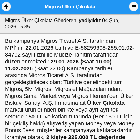
Migros Ülker Çikolata
Migros Ülker Çikolata
Gönderen:
yediyıldız
04 Şub,
2026 15:35
Bu kampanya Migros Ticaret A.Ş. tarafından
MPİ’nin 22.01.2026 tarih ve E-58259698-255.01.02-
84792 sayılı izni ile Mucize Tanıtım tarafından
düzenlenmektedir.
29.01.2026 (Saat 10.00) –
11.02.2026
(Saat 22.00) Kampanya tarihleri
arasında Migros Ticaret A.Ş. tarafından
gerçekleştirilecek olan; Türkiye genelindeki tüm
Migros, 5M Migros, Migrosjet Mağazaları’ndan,
Migros Sanal Market veya Migros Hemen’den Ülker
Bisküvi Sanayi A.Ş. firmasına ait
Ülker Çikolata
markalı ürünlerinden birlikte veya ayrı ayrı tek
seferde
150 TL
ve katları tutarında (Her 150 TL için
bir çekiliş hakkı) alışveriş yapan Money veya Money
Bonus üyesi müşteriler kampanyaya katılacaklardır.
İkramiye olarak,
2 kişiye 325.000 TL değerinde