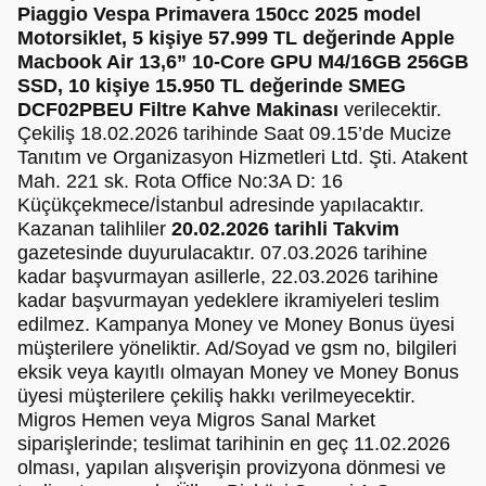
Piaggio Vespa Primavera 150cc 2025 model
Motorsiklet, 5 kişiye 57.999 TL değerinde Apple
Macbook Air 13,6” 10-Core GPU M4/16GB 256GB
SSD, 10 kişiye 15.950 TL değerinde SMEG
DCF02PBEU Filtre Kahve Makinası
verilecektir.
Çekiliş 18.02.2026 tarihinde Saat 09.15’de Mucize
Tanıtım ve Organizasyon Hizmetleri Ltd. Şti. Atakent
Mah. 221 sk. Rota Office No:3A D: 16
Küçükçekmece/İstanbul adresinde yapılacaktır.
Kazanan talihliler
20.02.2026 tarihli Takvim
gazetesinde duyurulacaktır. 07.03.2026 tarihine
kadar başvurmayan asillerle, 22.03.2026 tarihine
kadar başvurmayan yedeklere ikramiyeleri teslim
edilmez. Kampanya Money ve Money Bonus üyesi
müşterilere yöneliktir. Ad/Soyad ve gsm no, bilgileri
eksik veya kayıtlı olmayan Money ve Money Bonus
üyesi müşterilere çekiliş hakkı verilmeyecektir.
Migros Hemen veya Migros Sanal Market
siparişlerinde; teslimat tarihinin en geç 11.02.2026
olması, yapılan alışverişin provizyona dönmesi ve