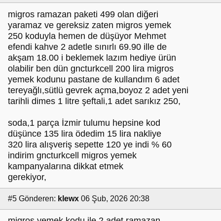
migros ramazan paketi 499 olan diğeri
yaramaz ve gereksiz zaten migros yemek
250 koduyla hemen de düşüyor Mehmet
efendi kahve 2 adetle sınırlı 69.90 ille de
akşam 18.00 i beklemek lazım hediye ürün
olabilir ben dün gncturkcell 200 lira migros
yemek kodunu pastane de kullandım 6 adet
tereyağlı,sütlü gevrek açma,boyoz 2 adet yeni
tarihli dimes 1 litre şeftali,1 adet sarıkız 250,
soda,1 parça İzmir tulumu hepsine kod
düşünce 135 lira ödedim 15 lira nakliye
320 lira alışveriş sepette 120 ye indi % 60
indirim gncturkcell migros yemek
kampanyalarına dikkat etmek
gerekiyor,
#5
Gönderen:
klewx
06 Şub, 2026 20:38
migros yemek kodu ile 2 adet ramazan