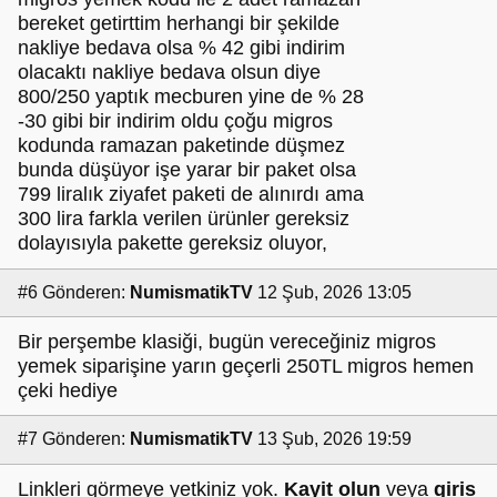
bereket getirttim herhangi bir şekilde
nakliye bedava olsa % 42 gibi indirim
olacaktı nakliye bedava olsun diye
800/250 yaptık mecburen yine de % 28
-30 gibi bir indirim oldu çoğu migros
kodunda ramazan paketinde düşmez
bunda düşüyor işe yarar bir paket olsa
799 liralık ziyafet paketi de alınırdı ama
300 lira farkla verilen ürünler gereksiz
dolayısıyla pakette gereksiz oluyor,
#6
Gönderen:
NumismatikTV
12 Şub, 2026 13:05
Bir perşembe klasiği, bugün vereceğiniz migros
yemek siparişine yarın geçerli 250TL migros hemen
çeki hediye
#7
Gönderen:
NumismatikTV
13 Şub, 2026 19:59
Linkleri görmeye yetkiniz yok.
Kayit olun
veya
giris