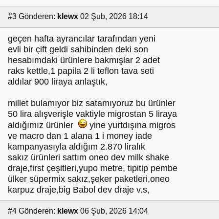
#3
Gönderen:
klewx
02 Şub, 2026 18:14
geçen hafta ayrancılar tarafından yeni
evli bir çift geldi sahibinden deki son
hesabımdaki ürünlere bakmışlar 2 adet
raks kettle,1 papila 2 li teflon tava seti
aldılar 900 liraya anlaştık,
millet bulamıyor biz satamıyoruz bu ürünler
50 lira alışverişle vaktiyle migrostan 5 liraya
aldığımız ürünler
yine yurtdışına migros
ve macro dan 1 alana 1 i money iade
kampanyasıyla aldığım 2.870 liralık
sakız ürünleri sattım oneo dev milk shake
draje,first çeşitleri,yupo metre, tipitip pembe
ülker süpermix sakız,şeker paketleri,oneo
karpuz draje,big Babol dev draje v.s,
#4
Gönderen:
klewx
06 Şub, 2026 14:04