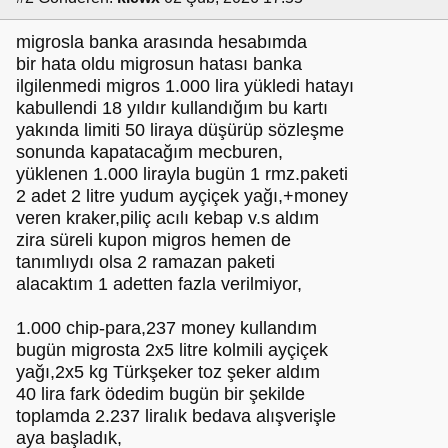
migrosla banka arasında hesabımda
bir hata oldu migrosun hatası banka
ilgilenmedi migros 1.000 lira yükledi hatayı
kabullendi 18 yıldır kullandığım bu kartı
yakında limiti 50 liraya düşürüp sözleşme
sonunda kapatacağım mecburen,
yüklenen 1.000 lirayla bugün 1 rmz.paketi
2 adet 2 litre yudum ayçiçek yağı,+money
veren kraker,piliç acılı kebap v.s aldım
zira süreli kupon migros hemen de
tanımlıydı olsa 2 ramazan paketi
alacaktım 1 adetten fazla verilmiyor,
1.000 chip-para,237 money kullandım
bugün migrosta 2x5 litre kolmili ayçiçek
yağı,2x5 kg Türkşeker toz şeker aldım
40 lira fark ödedim bugün bir şekilde
toplamda 2.237 liralık bedava alışverişle
aya başladık,