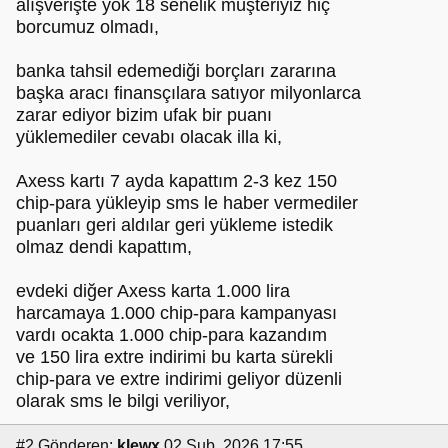
alışverişte yok 18 senelik müşteriyiz hiç
borcumuz olmadı,
banka tahsil edemediği borçları zararına
başka aracı finansçılara satıyor milyonlarca
zarar ediyor bizim ufak bir puanı
yüklemediler cevabı olacak illa ki,
Axess kartı 7 ayda kapattım 2-3 kez 150
chip-para yükleyip sms le haber vermediler
puanları geri aldılar geri yükleme istedik
olmaz dendi kapattım,
evdeki diğer Axess karta 1.000 lira
harcamaya 1.000 chip-para kampanyası
vardı ocakta 1.000 chip-para kazandım
ve 150 lira extre indirimi bu karta sürekli
chip-para ve extre indirimi geliyor düzenli
olarak sms le bilgi veriliyor,
#2
Gönderen:
klewx
02 Şub, 2026 17:55