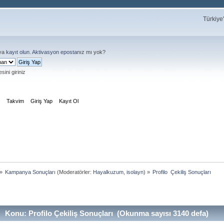
Türkiye
ya
kayıt olun
.
Aktivasyon eposta
nız mı yok?
sini giriniz
m
Takvim
Giriş Yap
Kayıt Ol
»
Kampanya Sonuçları
(Moderatörler:
Hayalkuzum
,
isolayn
) »
Profilo  Çekiliş Sonuçları
Konu: Profilo Çekiliş Sonuçları (Okunma sayısı 3140 defa)