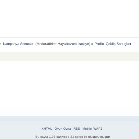
»
Kampanya Sonuçları
(Moderatörler:
Hayalkuzum
,
isolayn
) »
Profilo  Çekiliş Sonuçları
XHTML
Oyun Oyna
RSS
Mobile
WAP2
Bu sayfa 1.08 saniyede 21 sorgu ile oluşturulmuştur