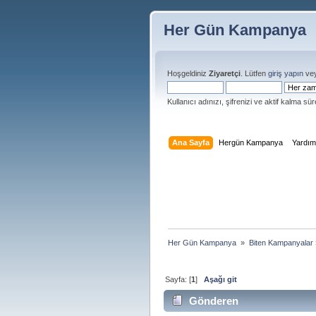
Her Gün Kampanya
Hoşgeldiniz
Ziyaretçi
. Lütfen
giriş yapın
ve
Kullanıcı adınızı, şifrenizi ve aktif kalma süre
Ana Sayfa
Hergün Kampanya
Yardı
Her Gün Kampanya 
»
Biten Kampanyalar
Sayfa: [
1
]
Aşağı git
Gönderen