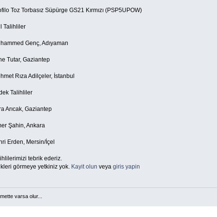
ofilo Toz Torbasız Süpürge GS21 Kırmızı (PSP5UPOW)
l Talihliler
hammed Genç, Adıyaman
ne Tutar, Gaziantep
hmet Rıza Adilçeler, İstanbul
ek Talihliler
ra Arıcak, Gaziantep
er Şahin, Ankara
ri Erden, Mersin/İçel
ihlilerimizi tebrik ederiz.
kleri görmeye yetkiniz yok.
Kayit olun
veya
giris yapin
mette varsa olur...