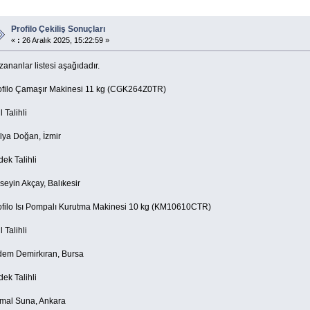
Profilo Çekiliş Sonuçları
«
:
26 Aralık 2025, 15:22:59 »
ananlar listesi aşağıdadır.
ofilo Çamaşır Makinesi 11 kg (CGK264Z0TR)
l Talihli
lya Doğan, İzmir
ek Talihli
seyin Akçay, Balıkesir
ofilo Isı Pompalı Kurutma Makinesi 10 kg (KM10610CTR)
l Talihli
dem Demirkıran, Bursa
ek Talihli
mal Suna, Ankara