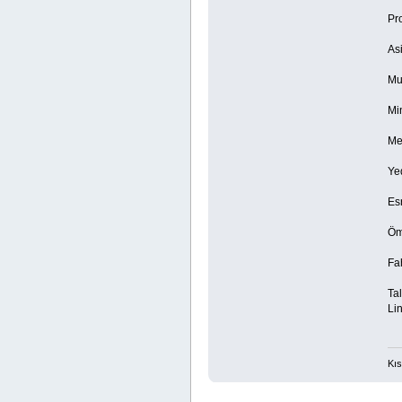
Pr
Asi
Mu
Mi
Me
Yed
Es
Öm
Fah
Tal
Lin
Kıs