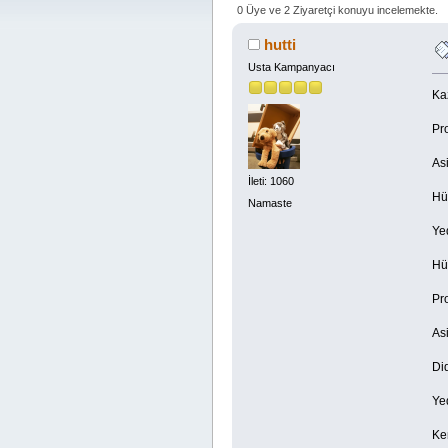
0 Üye ve 2 Ziyaretçi konuyu incelemekte.
hutti
Usta Kampanyacı
Kaz
Pr
Asi
İleti: 1060
Hü
Namaste
Yed
Hü
Pr
Asi
Di
Yed
Ke