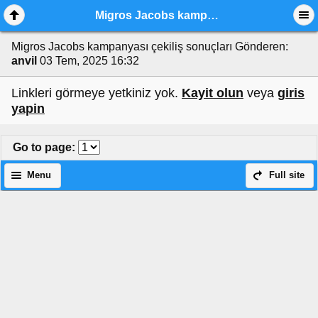
Migros Jacobs kampanyası çekiliş sonuçları
Migros Jacobs kampanyası çekiliş sonuçları
Gönderen:
anvil
03 Tem, 2025 16:32
Linkleri görmeye yetkiniz yok.
Kayit olun
veya
giris
yapin
Go to page
:
Menu
Full site