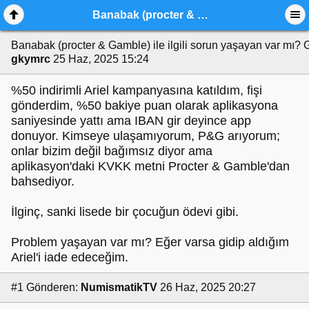
Banabak (procter & Gamble) ile ilgili sorun yaşayan var mı?
Banabak (procter & Gamble) ile ilgili sorun yaşayan var mı?
gkymrc
25 Haz, 2025 15:24
%50 indirimli Ariel kampanyasına katıldım, fişi
gönderdim, %50 bakiye puan olarak aplikasyona
saniyesinde yattı ama IBAN gir deyince app
donuyor. Kimseye ulaşamıyorum, P&G arıyorum;
onlar bizim değil bağımsız diyor ama
aplikasyon'daki KVKK metni Procter & Gamble'dan
bahsediyor.
İlginç, sanki lisede bir çocuğun ödevi gibi.
Problem yaşayan var mı? Eğer varsa gidip aldığım
Ariel'i iade edeceğim.
#1
Gönderen:
NumismatikTV
26 Haz, 2025 20:27