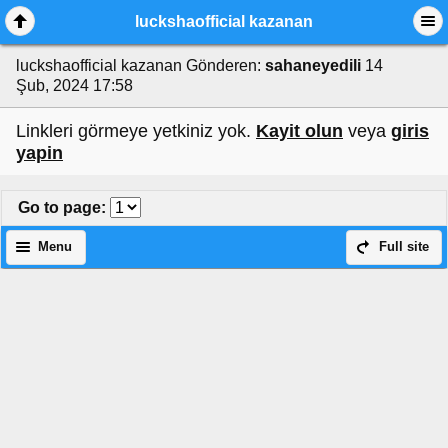
luckshaofficial kazanan
luckshaofficial kazanan
Gönderen:
sahaneyedili
14
Şub, 2024 17:58
Linkleri görmeye yetkiniz yok.
Kayit olun
veya
giris
yapin
Go to page
:
Menu
Full site