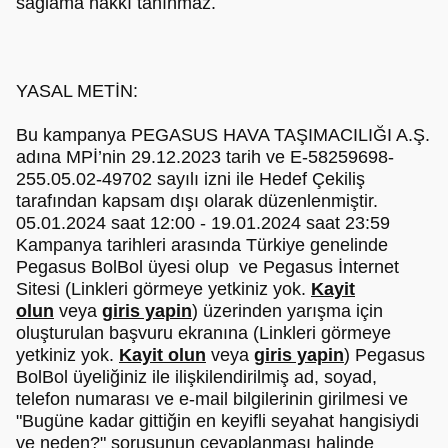
sağlama hakkı tanınmaz.
YASAL METİN:
Bu kampanya PEGASUS HAVA TAŞIMACILIĞI A.Ş.
adına MPİ’nin 29.12.2023 tarih ve E-58259698-
255.05.02-49702 sayılı izni ile Hedef Çekiliş
tarafından kapsam dışı olarak düzenlenmiştir.
05.01.2024 saat 12:00 - 19.01.2024 saat 23:59
Kampanya tarihleri arasında Türkiye genelinde
Pegasus BolBol üyesi olup ve Pegasus İnternet
Sitesi (Linkleri görmeye yetkiniz yok.
Kayit
olun
veya
giris yapin
) üzerinden yarışma için
oluşturulan başvuru ekranına (Linkleri görmeye
yetkiniz yok.
Kayit olun
veya
giris yapin
) Pegasus
BolBol üyeliğiniz ile ilişkilendirilmiş ad, soyad,
telefon numarası ve e-mail bilgilerinin girilmesi ve
"Bugüne kadar gittiğin en keyifli seyahat hangisiydi
ve neden?" sorusunun cevaplanması halinde