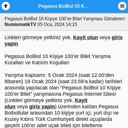
Pegasus BolBol 10 Kişiye 100’er Bilet Yarışması
Pegasus BolBol 10 Kişiye 100’er Bilet Yarışması
Gönderen:
NumismatikTV
05 Oca, 2024 14:15
Linkleri görmeye yetkiniz yok.
Kayit olun
veya
giris
yapin
Pegasus BolBol 10 Kişiye 100’er Bilet Yarışma
Kuralları ve Katılım Koşulları
Yarışma Kapsamı: 5 Ocak 2024 (saat 12.00’den
itibaren) 19 Ocak 2024 (saat 23.59’a kadar) tarihleri
arasında yapılacak olan “Pegasus BolBol 10 Kişiye
100’er Bilet” yarışmasına Pegasus İnternet Sitesi
(Linkleri görmeye yetkiniz yok.
Kayit
olun
veya
giris yapin
) üzerinden katılan Pegasus
Bolbollular arasından 10 kişiye yurt içi, yurt dışı ve
Kuzey Kıbrıs Türk Cumhuriyeti direkt uçuşlarda
geçerli 100’er adet uçak bileti için biletleme