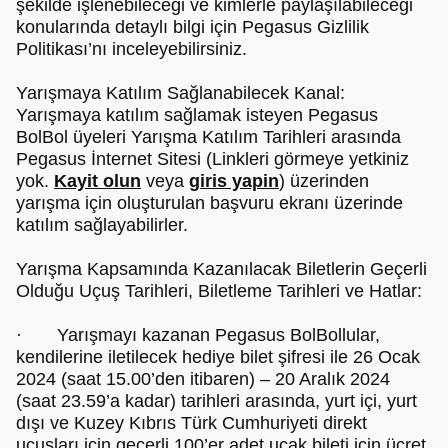
şekilde işlenebileceği ve kimlerle paylaşılabileceği
konularında detaylı bilgi için Pegasus Gizlilik
Politikası’nı inceleyebilirsiniz.
Yarışmaya Katılım Sağlanabilecek Kanal:
Yarışmaya katılım sağlamak isteyen Pegasus
BolBol üyeleri Yarışma Katılım Tarihleri arasında
Pegasus İnternet Sitesi (Linkleri görmeye yetkiniz
yok.
Kayit olun
veya
giris yapin
) üzerinden
yarışma için oluşturulan başvuru ekranı üzerinde
katılım sağlayabilirler.
Yarışma Kapsamında Kazanılacak Biletlerin Geçerli
Olduğu Uçuş Tarihleri, Biletleme Tarihleri ve Hatlar:
· Yarışmayı kazanan Pegasus BolBollular,
kendilerine iletilecek hediye bilet şifresi ile 26 Ocak
2024 (saat 15.00’den itibaren) – 20 Aralık 2024
(saat 23.59’a kadar) tarihleri arasında, yurt içi, yurt
dışı ve Kuzey Kıbrıs Türk Cumhuriyeti direkt
uçuşları için geçerli 100’er adet uçak bileti için ücret