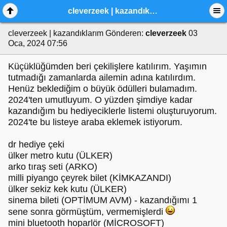
cleverzeek | kazandıklarım
cleverzeek | kazandıklarım
Gönderen:
cleverzeek
03
Oca, 2024 07:56
Küçüklüğümden beri çekilişlere katılırım. Yaşımın
tutmadığı zamanlarda ailemin adına katılırdım.
Henüz beklediğim o büyük ödülleri bulamadım.
2024'ten umutluyum. O yüzden şimdiye kadar
kazandığım bu hediyeciklerle listemi oluşturuyorum.
2024'te bu listeye araba eklemek istiyorum.
dr hediye çeki
ülker metro kutu (ÜLKER)
arko tıraş seti (ARKO)
milli piyango çeyrek bilet (KİMKAZANDI)
ülker sekiz kek kutu (ÜLKER)
sinema bileti (OPTİMUM AVM) - kazandığımı 1
sene sonra görmüştüm, vermemişlerdi
mini bluetooth hoparlör (MİCROSOFT)