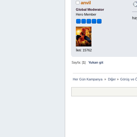
anvil
Global Moderator
Hero Member
hay
İleti: 15762
Sayfa: [
1
]
Yukarı git
Her Gün Kampanya 
»
Diğer
»
Görüş ve Ö