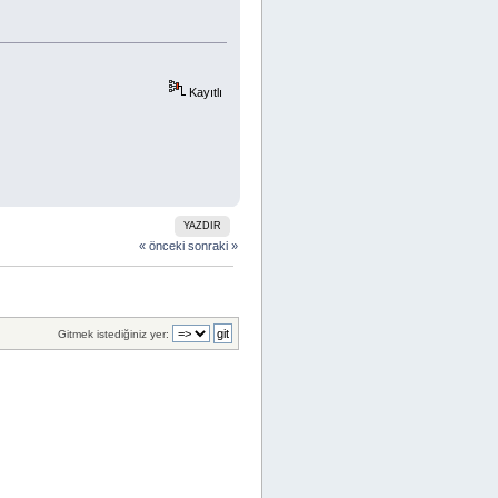
Kayıtlı
YAZDIR
« önceki
sonraki »
Gitmek istediğiniz yer: