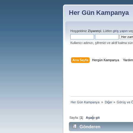
Her Gün Kampanya
Hoşgeldiniz
Ziyaretçi
. Lütfen
giriş yapın
ve
Kullanıcı adınızı, şifrenizi ve aktif kalma süre
Ana Sayfa
Hergün Kampanya
Yardı
Her Gün Kampanya 
»
Diğer
»
Görüş ve Ö
Sayfa: [
1
]
Aşağı git
Gönderen