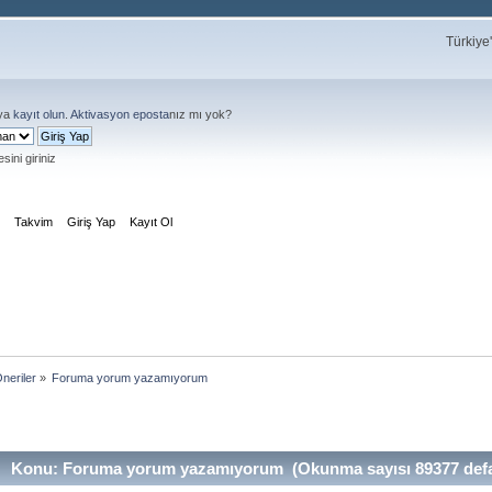
Türkiye
ya
kayıt olun
.
Aktivasyon eposta
nız mı yok?
sini giriniz
m
Takvim
Giriş Yap
Kayıt Ol
neriler
»
Foruma yorum yazamıyorum
Konu: Foruma yorum yazamıyorum (Okunma sayısı 89377 def