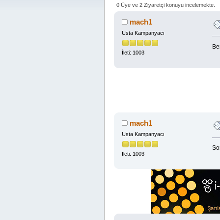
0 Üye ve 2 Ziyaretçi konuyu incelemekte.
mach1
Usta Kampanyacı
Be
İleti: 1003
mach1
Usta Kampanyacı
So
İleti: 1003