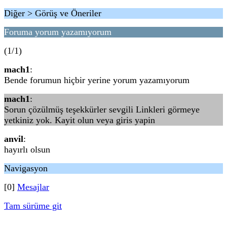
Diğer > Görüş ve Öneriler
Foruma yorum yazamıyorum
(1/1)
mach1
:
Bende forumun hiçbir yerine yorum yazamıyorum
mach1
:
Sorun çözülmüş teşekkürler sevgili Linkleri görmeye
yetkiniz yok. Kayit olun veya giris yapin
anvil
:
hayırlı olsun
Navigasyon
[0]
Mesajlar
Tam sürüme git