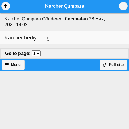
Karcher Qumpara
Karcher Qumpara
Gönderen:
öncevatan
28 Haz,
2021 14:02
Karcher hediyeler geldi
Go to page
:
Menu
Full site