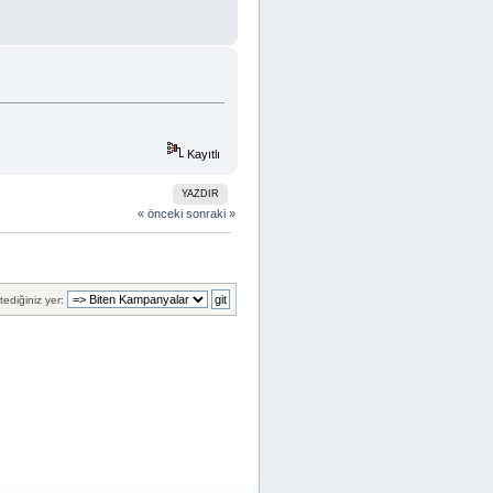
Kayıtlı
YAZDIR
« önceki
sonraki »
tediğiniz yer: