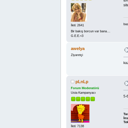
tbr
si
baz
İleti: 2641
Bir bakış borcun var bana....
G.E.E.<3
awelya
Ziyaretçi
ka
pLnLp
Forum Moderatörü
Usta Kampanyacı
5-6
Twi
İns
Tek
İleti: 7138