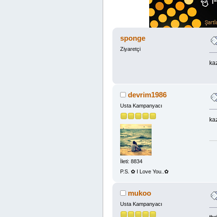
sponge
Ziyaretçi
ka
devrim1986
Usta Kampanyacı
ka
İleti: 8834
P.S. ✿ I Love You..✿
mukoo
Usta Kampanyacı