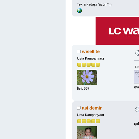
Tek arkadaşı "üzüm" :)
wisellite
Usta Kampanyacı
Li
ev
İleti: 567
asi demir
Usta Kampanyacı
ço