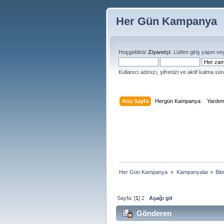
Her Gün Kampanya
Hoşgeldiniz
Ziyaretçi
. Lütfen
giriş yapın
ve
Kullanıcı adınızı, şifrenizi ve aktif kalma süre
Ana Sayfa
Hergün Kampanya
Yardı
Her Gün Kampanya 
»
Kampanyalar
»
Bit
Sayfa: [
1
]
2
Aşağı git
Gönderen