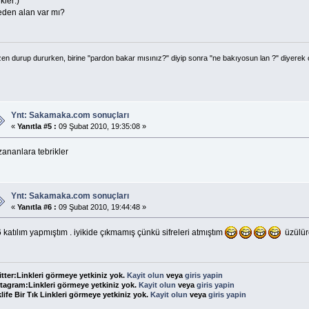
ikler:)
teden alan var mı?
en durup dururken, birine "pardon bakar mısınız?" diyip sonra "ne bakıyosun lan ?" diyerek 
Ynt: Sakamaka.com sonuçları
«
Yanıtla #5 :
09 Şubat 2010, 19:35:08 »
zananlara tebrikler
Ynt: Sakamaka.com sonuçları
«
Yanıtla #6 :
09 Şubat 2010, 19:44:48 »
 katılım yapmıştım . iyikide çıkmamış çünkü sifreleri atmıştım
üzülür
tter:Linkleri görmeye yetkiniz yok.
Kayit olun
veya
giris yapin
tagram:Linkleri görmeye yetkiniz yok.
Kayit olun
veya
giris yapin
life Bir Tık Linkleri görmeye yetkiniz yok.
Kayit olun
veya
giris yapin