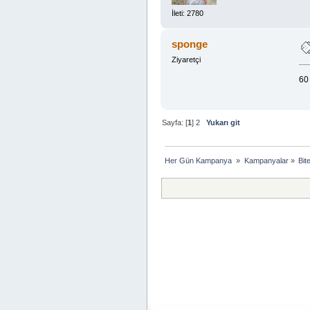
İleti: 2780
sponge
Ziyaretçi
60
Sayfa: [
1
]
2
Yukarı git
Her Gün Kampanya 
»
Kampanyalar
»
Bit