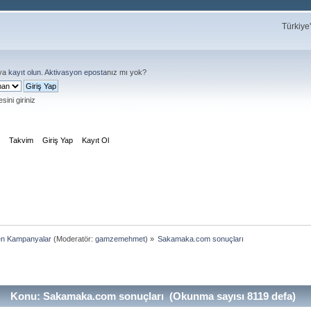
Türkiye
ya
kayıt olun
.
Aktivasyon eposta
nız mı yok?
sini giriniz
m
Takvim
Giriş Yap
Kayıt Ol
en Kampanyalar
(Moderatör:
gamzemehmet
) »
Sakamaka.com sonuçları
Konu: Sakamaka.com sonuçları (Okunma sayısı 8119 defa)