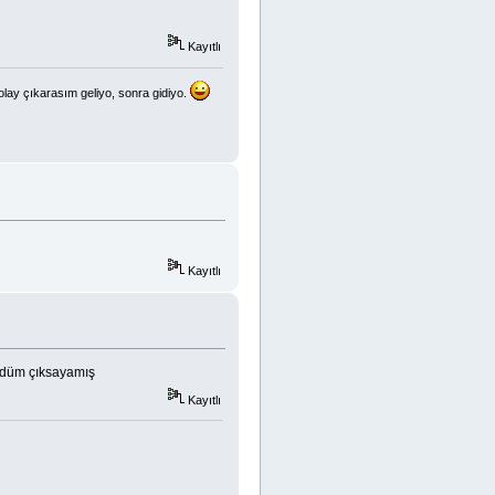
Kayıtlı
olay çıkarasım geliyo, sonra gidiyo.
Kayıtlı
düm çıksayamış
Kayıtlı