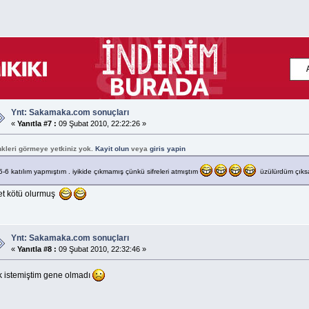
Ynt: Sakamaka.com sonuçları
«
Yanıtla #7 :
09 Şubat 2010, 22:22:26 »
nkleri görmeye yetkiniz yok.
Kayit olun
veya
giris yapin
5-6 katılım yapmıştım . iyikide çıkmamış çünkü sifreleri atmıştım
üzülürdüm çıks
et kötü olurmuş
Ynt: Sakamaka.com sonuçları
«
Yanıtla #8 :
09 Şubat 2010, 22:32:46 »
k istemiştim gene olmadı