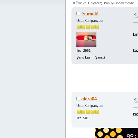
0 Üye ve 1 Ziyaretçi konuyu incelemekte.
!sumak!
Usta Kampanyacı
Lin
ka
İleti: 2961
Şans Lazım Şans:)
alara04
Usta Kampanyacı
kaz
İleti: 501