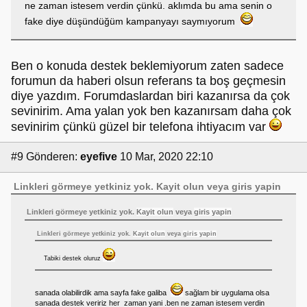
ne zaman istesem verdin çünkü. aklımda bu ama senin o
fake diye düşündüğüm kampanyayı saymıyorum
Ben o konuda destek beklemiyorum zaten sadece
forumun da haberi olsun referans ta boş geçmesin
diye yazdım. Forumdaslardan biri kazanırsa da çok
sevinirim. Ama yalan yok ben kazanırsam daha çok
sevinirim çünkü güzel bir telefona ihtiyacım var
#9
Gönderen:
eyefive
10 Mar, 2020 22:10
Linkleri görmeye yetkiniz yok.
Kayit olun
veya
giris yapin
Linkleri görmeye yetkiniz yok.
Kayit olun
veya
giris yapin
Linkleri görmeye yetkiniz yok.
Kayit olun
veya
giris yapin
Tabiki destek oluruz
sanada olabilirdik ama sayfa fake galiba
sağlam bir uygulama olsa
sanada destek veririz her zaman yani .ben ne zaman istesem verdin