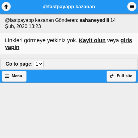
@fastpayapp kazanan
@fastpayapp kazanan
Gönderen:
sahaneyedili
14
Şub, 2020 13:23
Linkleri görmeye yetkiniz yok.
Kayit olun
veya
giris
yapin
Go to page
:
Menu
Full site